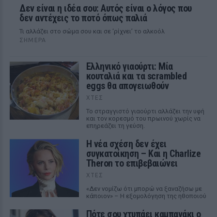
Δεν είναι η ιδέα σου: Αυτός είναι ο λόγος που
δεν αντέχεις το ποτό όπως παλιά
Τι αλλάζει στο σώμα σου και σε ‘ρίχνει’ το αλκοόλ
ΣΉΜΕΡΑ
Ελληνικό γιαούρτι: Μία
κουταλιά και τα scrambled
eggs θα απογειωθούν
ΧΤΕΣ
Το στραγγιστό γιαούρτι αλλάζει την υφή
και τον κορεσμό του πρωινού χωρίς να
επηρεάζει τη γεύση.
Η νέα σχέση δεν έχει
συγκατοίκηση – Και η Charlize
Theron το επιβεβαιώνει
ΧΤΕΣ
«Δεν νομίζω ότι μπορώ να ξαναζήσω με
κάποιον» – Η εξομολόγηση της ηθοποιού
Πότε σου χτυπάει καμπανάκι ο