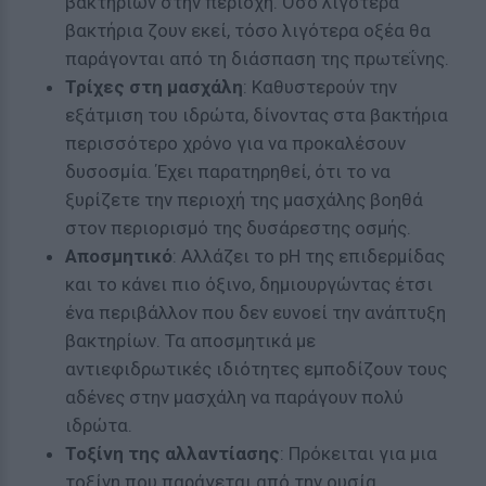
βακτηρίων στην περιοχή. Όσο λιγότερα
βακτήρια ζουν εκεί, τόσο λιγότερα οξέα θα
παράγονται από τη διάσπαση της πρωτεΐνης.
Τρίχες στη μασχάλη
: Καθυστερούν την
εξάτμιση του ιδρώτα, δίνοντας στα βακτήρια
περισσότερο χρόνο για να προκαλέσουν
δυσοσμία. Έχει παρατηρηθεί, ότι το να
ξυρίζετε την περιοχή της μασχάλης βοηθά
στον περιορισμό της δυσάρεστης οσμής.
Αποσμητικό
: Αλλάζει το pH της επιδερμίδας
και το κάνει πιο όξινο, δημιουργώντας έτσι
ένα περιβάλλον που δεν ευνοεί την ανάπτυξη
βακτηρίων. Τα αποσμητικά με
αντιεφιδρωτικές ιδιότητες εμποδίζουν τους
αδένες στην μασχάλη να παράγουν πολύ
ιδρώτα.
Τοξίνη της αλλαντίασης
: Πρόκειται για μια
τοξίνη που παράγεται από την ουσία