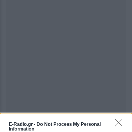
E-Radio.gr -
Do Not Process My Personal
Ακολουθήστε το E-Radio.gr στο
Google News
Information