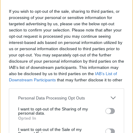
και μάθετε πρώτοι
τα πιο hot νέα
.
If you wish to opt-out of the sale, sharing to third parties, or
Εσύ μπήκες στο E-Daily.gr; Τα νέα της ημέρας
processing of your personal or sensitive information for
και ότι σου κάνει κλικ!
targeted advertising by us, please use the below opt-out
section to confirm your selection. Please note that after your
opt-out request is processed you may continue seeing
Ακολουθήστε το E-Radio.gr και στο Instagram
interest-based ads based on personal information utilized by
us or personal information disclosed to third parties prior to
ΔΙΑΦΗΜΙΣΗ
your opt-out. You may separately opt-out of the further
disclosure of your personal information by third parties on the
IAB’s list of downstream participants. This information may
also be disclosed by us to third parties on the
IAB’s List of
Downstream Participants
that may further disclose it to other
third parties.
Personal Data Processing Opt Outs
I want to opt-out of the Sharing of my
personal data.
Opted In
I want to opt-out of the Sale of my