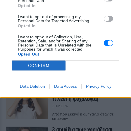
Personal Data.
Opted In
I want to opt-out of processing my
Personal Data for Targeted Advertising.
Opted In
I want to opt-out of Collection, Use,
Retention, Sale, and/or Sharing of my
Personal Data that Is Unrelated with the
Purposes for which it was collected.
Opted Out
ΔΕΙΤΕ ΕΠΙΣΗΣ
CONFIRM
ΣΤΗΝ ΙΔΙΑ ΚΑΤΗΓΟΡΙΑ
Γιατί τα κομπλιμέντα σε
Data Deletion
Data Access
Privacy Policy
φέρνουν σε δύσκολη θέση (και
τι λέει η ψυχολογία)
ΣΉΜΕΡΑ
Από πού ξεκινά η αμηχανία όταν σε
επαινούν
3 σημάδια πως χρειάζεσαι