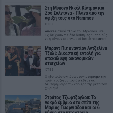
Στη Μύκονο Νικόλ Κίντμαν και
Ζόε Σαλντάνα ‑ Πλάνα από την
άφιξή τους στο Nammos
ΧΤΕΣ
Αποκλειστικά πλάνα του Mykonos Live
TV, δείχνουν τις δύο διάσημες ηθοποιούς
να φτάνουν στο γνωστό beach restaurant
Μπραντ Πιτ εναντίον Αντζελίνα
Τζολί: Δικαστική εντολή για
αποκάλυψη οικονομικών
στοιχείων
ΧΤΕΣ
Ο ηθοποιός αντιδρά στον ισχυρισμό της
πρώην συζύγου του ότι έθεσε σε
δεύτερη μοίρα την καριέρα της μετά τον
χωρισμό
Στράτος Τζώρτζογλου: Το
νεκρό έμβρυο στο σπίτι της
Μαρίας Γεωργιάδου και οι 6
μήνες στο ψυχιατρείο