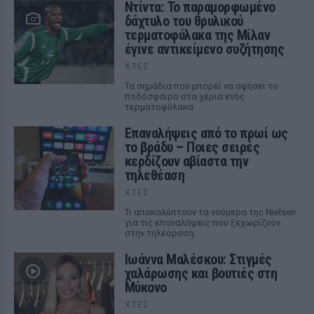
Ντίντα: Το παραμορφωμένο
δάχτυλο του θρυλικού
τερματοφύλακα της Μίλαν
έγινε αντικείμενο συζήτησης
ΧΤΕΣ
Τα σημάδια που μπορεί να αφήσει το
ποδόσφαιρο στα χέρια ενός
τερματοφύλακα
Επαναλήψεις από το πρωί ως
το βράδυ – Ποιες σειρές
κερδίζουν αβίαστα την
τηλεθέαση
ΧΤΕΣ
Τι αποκαλύπτουν τα νούμερα της Nielsen
για τις επαναλήψεις που ξεχωρίζουν
στην τηλεόραση;
Ιωάννα Μαλέσκου: Στιγμές
χαλάρωσης και βουτιές στη
Μύκονο
ΧΤΕΣ