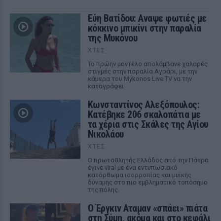
Εύη Βατίδου: Αναψε φωτιές με
κόκκινο μπικίνι στην παραλία
της Μυκόνου
ΧΤΕΣ
Το πρώην μοντέλο απολάμβανε χαλαρές
στιγμές στην παραλία Αγράρι, με την
κάμερα του Mykonos Live TV να την
καταγράφει
Κωνσταντίνος Αλεξόπουλος:
Κατέβηκε 206 σκαλοπάτια με
τα χέρια στις Σκάλες της Αγίου
Νικολάου
ΧΤΕΣ
Ο πρωταθλητής Ελλάδος από την Πάτρα
έγινε viral με ένα εντυπωσιακό
κατόρθωμα ισορροπίας και μυϊκής
δύναμης στο πιο εμβληματικό τοπόσημο
της πόλης.
Ο Έργκιν Αταμαν «σπάει» πιάτα
στη Σύμη, ακόμα και στο κεφάλι