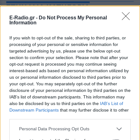
ΣΤΗΝ ΙΔΙΑ ΚΑΤΗΓΟΡΙΑ
E-Radio.gr -
Do Not Process My Personal
Ο Γιώργος Μανίκας έστησε
Information
απίθανη φάρσα σε υπάλληλο
καφετέριας – Τι έγινε στο
If you wish to opt-out of the sale, sharing to third parties, or
βίντεο
processing of your personal or sensitive information for
ΠΡΙΝ 8 ΏΡΕΣ
targeted advertising by us, please use the below opt-out
Συνεχή παράπονα για τον καφέ, στημένος
section to confirm your selection. Please note that after your
καβγάς και ενθουσιώδεις αντιδράσεις
opt-out request is processed you may continue seeing
από τους followers του
interest-based ads based on personal information utilized by
Οι συναυλίες επιτέλους
us or personal information disclosed to third parties prior to
βγάζουν φτηνά εισιτήρια ‑
your opt-out. You may separately opt-out of the further
Ποιοι καλλιτέχνες κατέβασαν
disclosure of your personal information by third parties on the
τις τιμές
IAB’s list of downstream participants. This information may
also be disclosed by us to third parties on the
IAB’s List of
ΠΡΙΝ 8 ΏΡΕΣ
Downstream Participants
that may further disclose it to other
Οι fans δεν αντέχουν άλλες αυξήσεις: Τα
third parties.
φθηνά εισιτήρια που εξαφανίζονται σε
λίγα λεπτά
Personal Data Processing Opt Outs
Ο διάσημος κιθαρίστας απο τον