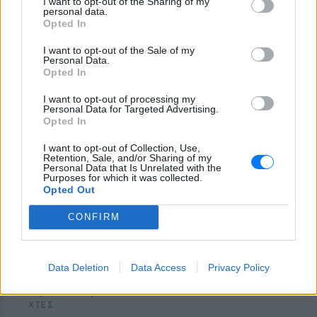
οποιο εμπνεύστηκε το όνομα
I want to opt-out of the Sharing of my
personal data.
της η Αση Μπήλιου ‑ Πώς τη
Opted In
βάφτισαν
ΠΡΙΝ 8 ΏΡΕΣ
I want to opt-out of the Sale of my
Personal Data.
Το πραγματικό της όνομα δεν είναι Αση:
Opted In
Η απίστευτη ιστορία πίσω από την
απόφαση της Ασης Μπήλιου που
ελάχιστοι γνώριζαν
I want to opt-out of processing my
Personal Data for Targeted Advertising.
Opted In
I want to opt-out of Collection, Use,
Retention, Sale, and/or Sharing of my
Personal Data that Is Unrelated with the
Purposes for which it was collected.
Opted Out
CONFIRM
Το απογευματινό μπάνιο της Μαρίας Σολωμού
στη θάλασσα: Η τέλεια ώρα, γράφει από τη
Σαντορίνη
Data Deletion
Data Access
Privacy Policy
Η ηθοποιός μοιράστηκε μία φωτογραφία της με μαγιό από
παραλία του νησιού
ΧΤΕΣ