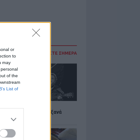
sonal or
ΔΙΑΒΑΣΤΕ ΣΗΜΕΡΑ
ection to
ou may
 personal
out of the
 downstream
B’s List of
LTURE
it wonders που έγιναν ξανά
οι από… ατύχημα