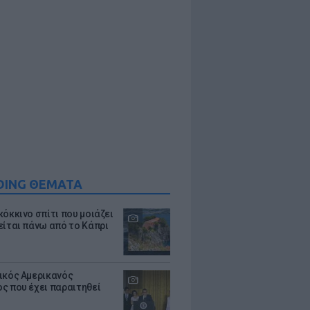
DING ΘΕΜΑΤΑ
κόκκινο σπίτι που μοιάζει
είται πάνω από το Κάπρι
ικός Αμερικανός
ς που έχει παραιτηθεί