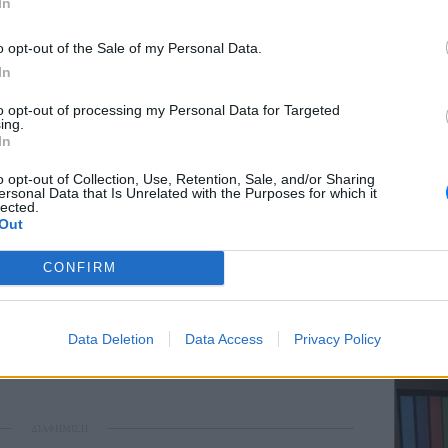
In
o opt-out of the Sale of my Personal Data.
In
ΕΥ ΖΗΝ
to opt-out of processing my Personal Data for Targeted
Ελληνικ
ing.
scramb
In
o opt-out of Collection, Use, Retention, Sale, and/or Sharing
ersonal Data that Is Unrelated with the Purposes for which it
lected.
Out
CONFIRM
ΚΕΡΔΙΣ
Καλοκα
Data Deletion
Data Access
Privacy Policy
τα μεγ
ΔΙΑΦΗΜΙΣΗ