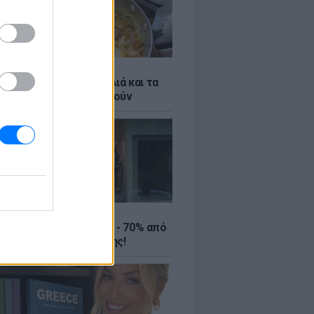
ό γιαούρτι: Μία κουταλιά και τα
led eggs θα απογειωθούν
ΤΕ
ιρινές εκπτώσεις έως - 70% από
αλύτερα eshops ένδυσης!