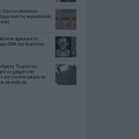
r: Γιατί οι πλούσιοι
 παρατάνε τις ευρωπαϊκές
ειες
αλύπτει έρευνα στο
ερο DNA της Αιγύπτου
ν Κρήτη: Τουρίστας
ησε να χρηματίσει
ο για του επιτρέψει να
ει σε ανήλικη