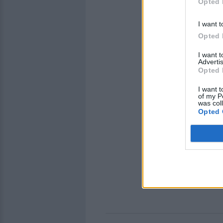
Opted 
I want t
Opted 
I want 
Advertis
Opted 
I want t
of my P
was col
Opted 