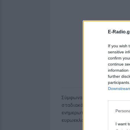
E-Radio.g
If you wish 
sensitive in
confirm you
continue se
information 
further disc
participants
Downstream 
Σύμφωνα με τους σχεδιασμούς
σταδιακά να προβάλλονται 16
Persona
ενημερωτικές εκπομπές για τι
ευρωεκλογές κάθε Τρίτη (εκτός
I want t