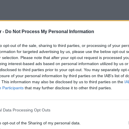
r -
Do Not Process My Personal Information
to opt-out of the sale, sharing to third parties, or processing of your per
formation for targeted advertising by us, please use the below opt-out s
r selection. Please note that after your opt-out request is processed y
eing interest-based ads based on personal information utilized by us or
disclosed to third parties prior to your opt-out. You may separately opt-
losure of your personal information by third parties on the IAB’s list of
. This information may also be disclosed by us to third parties on the
IA
Participants
that may further disclose it to other third parties.
, τις ερχόμενες δύο εβδομάδες θα αρχίσουν
POP CU
5 one-h
 νέες εκπομπές, μεταξύ των οποίων και
διάσημ
l Data Processing Opt Outs
ς αυτοδιοικητικές εκλογές και τις
 της ερχόμενης Τρίτης, λόγω Eurovision).
o opt-out of the Sharing of my personal data.