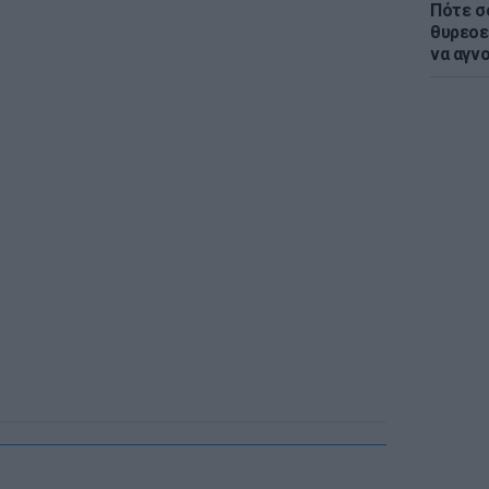
Πότε σ
θυρεοε
να αγν