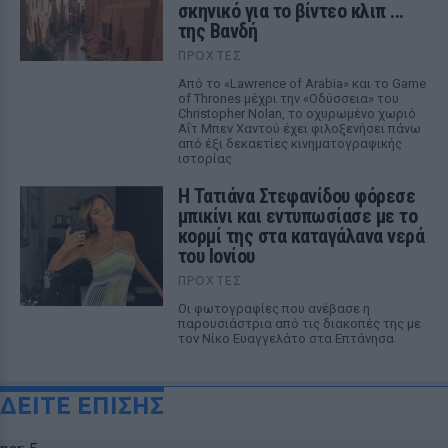
σκηνικό για το βίντεο κλιπ ...
της Βανδή
ΠΡΟΧΤΈΣ
Από το «Lawrence of Arabia» και το Game
of Thrones μέχρι την «Οδύσσεια» του
Christopher Nolan, το οχυρωμένο χωριό
Αΐτ Μπεν Χαντού έχει φιλοξενήσει πάνω
από έξι δεκαετίες κινηματογραφικής
ιστορίας
Η Τατιάνα Στεφανίδου φόρεσε
μπικίνι και εντυπωσίασε με το
κορμί της στα καταγάλανα νερά
του Ιονίου
ΠΡΟΧΤΈΣ
Οι φωτογραφίες που ανέβασε η
παρουσιάστρια από τις διακοπές της με
τον Νίκο Ευαγγελάτο στα Επτάνησα
ΔΕΙΤΕ ΕΠΙΣΗΣ