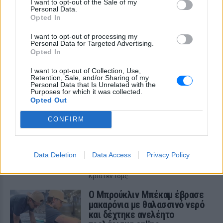
I want to opt-out of the Sale of my
Personal Data.
Opted In
H Ιωάννα Σιαμπάνη ανέβασε φωτογραφίες με
τους γιους της – Η στιγμή του θηλασμού και οι
I want to opt-out of processing my
μέρες χωρίς πρόγραμμα
Personal Data for Targeted Advertising.
Opted In
Η πρώην παίκτρια του «My Style Rocks» και ο Τζίμης
Σταθοκωστόπουλος απέκτησαν πρόσφατα το δεύτερο
παιδί τους
I want to opt-out of Collection, Use,
Retention, Sale, and/or Sharing of my
ΧΤΕΣ
Personal Data that Is Unrelated with the
Purposes for which it was collected.
Opted Out
Στέφανος Τσιτσιπάς: Αγκαλιά
με τη σύντροφό του στην
CONFIRM
Ελβετία και κοινή βραδινή
έξοδος για δείπνο
ΧΤΕΣ
Data Deletion
Data Access
Privacy Policy
Ο Έλληνας τενίστας βρίσκεται σε σχέση
με την εικαστικό καταγωγής Σικάγο,
Κρίστεν Τομς
Ο Μπρούκλιν Μπέκαμ έβρασε
μακαρόνια με θαλασσινό νερό
και δέχτηκε ανελέητο