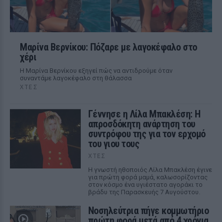
Μαρίνα Βερνίκου: Πόζαρε με λαγοκέφαλο στο
χέρι
Η Μαρίνα Βερνίκου εξηγεί πώς να αντιδρούμε όταν
συναντάμε λαγοκέφαλο στη θάλασσα
ΧΤΕΣ
Γέννησε η Λίλα Μπακλέση: Η
απροσδόκητη ανάρτηση του
συντρόφου της για τον ερχομό
του γιου τους
ΧΤΕΣ
Η γνωστή ηθοποιός Λίλα Μπακλέση έγινε
για πρώτη φορά μαμά, καλωσορίζοντας
στον κόσμο ένα υγιέστατο αγοράκι το
βράδυ της Παρασκευής 7 Αυγούστου.
Νοσηλεύτρια πήγε κομμωτήριο
πρώτη φορά μετά από 4 χρόνια