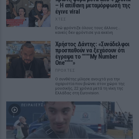
– Η απίθανη μεταμόρφωσή της
έγινε viral
ΧΤΕΣ
Ενώ φρόντιζε όλους τους άλλους...
κανείς δεν φρόντισε για εκείνη
Χρήστος Δάντης: «Συνάδελφοι
προσπαθούν να ξεχάσουν ότι
έγραψα το """"My Number
One""""»
ΠΡΟΧΤΈΣ
Ο συνθέτης μίλησε ανοιχτά για την
αχαριστία που βιώνει στον χώρο της
μουσικής, 22 χρόνια μετά τη νίκη της
Ελλάδας στη Eurovision.