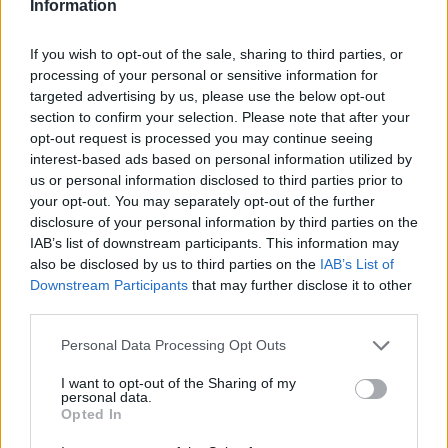
Information
Φοβερή ιστορία στον ΟΦΗ:
Ένας κάτοχος εισιτηρίου
διαρκείας είναι μόλις 2 μηνών
If you wish to opt-out of the sale, sharing to third parties, or
processing of your personal or sensitive information for
ΧΤΕΣ
targeted advertising by us, please use the below opt-out
Οπαδός από κούνια κυριολεκτικά στον
section to confirm your selection. Please note that after your
ΟΦΗ
opt-out request is processed you may continue seeing
Διακοπές στη Μύκονο για τη
interest-based ads based on personal information utilized by
Βάλια Χατζηθεοδώρου ‑ οι
us or personal information disclosed to third parties prior to
φωτογραφίες με μαγιό στην
your opt-out. You may separately opt-out of the further
παραλία
disclosure of your personal information by third parties on the
ΧΤΕΣ
IAB’s list of downstream participants. This information may
also be disclosed by us to third parties on the
IAB’s List of
Μέσα από ανάρτηση στο Instagram
μοιράστηκε στιγμές από τις
Downstream Participants
that may further disclose it to other
καλοκαιρινές της διακοπές στο νησί των
third parties.
ανέμων
Personal Data Processing Opt Outs
I want to opt-out of the Sharing of my
personal data.
Opted In