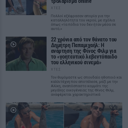
τρολάρισμα online
ΧΤΕΣ
Πολλοί εξέφρασαν απορία για την
καταλληλότητα του νερού, με σχόλια
όπως «τα πόδια του δεν ήταν μέσα σε
αυτό;»
22 χρόνια από τον θάνατο του
Δημήτρη Παπαμιχαήλ: Η
ανάρτηση της Φίνος Φιλμ για
το «γοητευτικό λεβεντόπαιδο
του ελληνικού σινεμά»
ΧΤΕΣ
Τον θυμόμαστε ως σπουδαίο ηθοποιό και
καλλιτέχνη που αποτέλεσε, μαζί με την
Αλίκη, αναπόσπαστο κομμάτι της
μεγάλης οικογένειας της Φίνος Φιλμ,
αναφέρεται χαρακτηριστικά