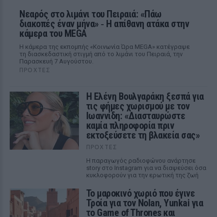
Νεαρός στο λιμάνι του Πειραιά: «Πάω
διακοπές έναν μήνα» ‑ Η απίθανη ατάκα στην
κάμερα του MEGA
Η κάμερα της εκπομπής «Κοινωνία Ώρα MEGA» κατέγραψε
τη διασκεδαστική στιγμή από το λιμάνι του Πειραιά, την
Παρασκευή 7 Αυγούστου.
ΠΡΟΧΤΈΣ
Η Ελένη Βουλγαράκη ξεσπά για
τις φήμες χωρισμού με τον
Ιωαννίδη: «Διασταυρώστε
καμία πληροφορία πριν
εκτοξεύσετε τη βλακεία σας»
ΠΡΟΧΤΈΣ
Η παραγωγός ραδιοφώνου ανάρτησε
story στο Instagram για να διαψεύσει όσα
κυκλοφορούν για την ερωτική της ζωή
Το μαροκινό χωριό που έγινε
Τροία για τον Nolan, Yunkai για
το Game of Thrones και