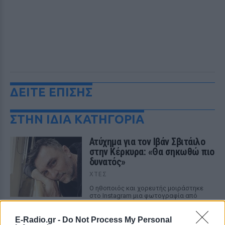
ΔΕΙΤΕ ΕΠΙΣΗΣ
ΣΤΗΝ ΙΔΙΑ ΚΑΤΗΓΟΡΙΑ
Ατύχημα για τον Ιβάν Σβιτάιλο
στην Κέρκυρα: «Θα σηκωθώ πιο
δυνατός»
ΧΤΕΣ
Ο ηθοποιός και χορευτής μοιράστηκε
στο Instagram μια φωτογραφία από
πρόσφατη εξέτασή του, με ένα μήνυμα
θάρρους
E-Radio.gr -
Do Not Process My Personal