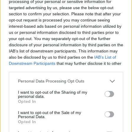
processing of your personal or sensitive information for
targeted advertising by us, please use the below opt-out
section to confirm your selection. Please note that after your
opt-out request is processed you may continue seeing
interest-based ads based on personal information utilized by
Ακολουθήστε το E-Radio.gr στο
Google News
us or personal information disclosed to third parties prior to
και μάθετε πρώτοι
τα πιο hot νέα
.
your opt-out. You may separately opt-out of the further
disclosure of your personal information by third parties on the
Εσύ μπήκες στο E-Daily.gr; Τα νέα της ημέρας
IAB’s list of downstream participants. This information may
και ότι σου κάνει κλικ!
also be disclosed by us to third parties on the
IAB’s List of
Downstream Participants
that may further disclose it to other
third parties.
Ακολουθήστε το E-Radio.gr και στο Instagram
Personal Data Processing Opt Outs
ΔΙΑΦΗΜΙΣΗ
I want to opt-out of the Sharing of my
personal data.
Opted In
I want to opt-out of the Sale of my
Personal Data.
Opted In