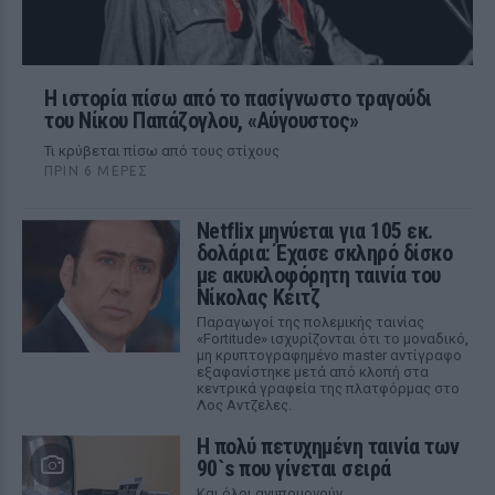
Η ιστορία πίσω από το πασίγνωστο τραγούδι
του Νίκου Παπάζογλου, «Αύγουστος»
Τι κρύβεται πίσω από τους στίχους
ΠΡΙΝ 6 ΜΈΡΕΣ
Netflix μηνύεται για 105 εκ.
δολάρια: Έχασε σκληρό δίσκο
με ακυκλοφόρητη ταινία του
Νίκολας Κέιτζ
Παραγωγοί της πολεμικής ταινίας
«Fortitude» ισχυρίζονται ότι το μοναδικό,
μη κρυπτογραφημένο master αντίγραφο
εξαφανίστηκε μετά από κλοπή στα
κεντρικά γραφεία της πλατφόρμας στο
Λος Αντζελες.
Η πολύ πετυχημένη ταινία των
90`s που γίνεται σειρά
Και όλοι ανυπομονούν