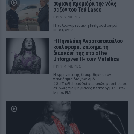
αυριανή πρεμιέρα της νέας
σεζόν του Ted Lasso
ΠΡΙΝ 3 ΜΈΡΕΣ
Η πολυαναμενόμενη feelgood σειρά
επιστρέφει
Η Πηνελόπη Αναστασοπούλου
κυκλοφορεί επίσημα τη
διασκευή της στο «The
Unforgiven II» των Metallica
ΠΡΙΝ 4 ΜΈΡΕΣ
Η ερμηνεία της διακρίθηκε στον
παγκόσμιο διαγωνισμό
#GetTheReLoadOut και κυκλοφορεί τώρα
σε όλες τις ψηφιακές πλατφόρμες μέσω
Minos EMI.