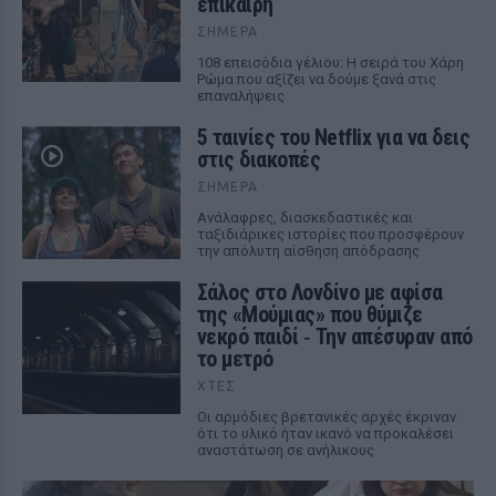
επίκαιρη
ΣΉΜΕΡΑ
108 επεισόδια γέλιου: Η σειρά του Χάρη
Ρώμα που αξίζει να δούμε ξανά στις
επαναλήψεις
5 ταινίες του Netflix για να δεις
στις διακοπές
ΣΉΜΕΡΑ
Aνάλαφρες, διασκεδαστικές και
ταξιδιάρικες ιστορίες που προσφέρουν
την απόλυτη αίσθηση απόδρασης
Σάλος στο Λονδίνο με αφίσα
της «Μούμιας» που θύμιζε
νεκρό παιδί ‑ Την απέσυραν από
το μετρό
ΧΤΕΣ
Οι αρμόδιες βρετανικές αρχές έκριναν
ότι το υλικό ήταν ικανό να προκαλέσει
αναστάτωση σε ανήλικους