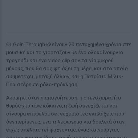
Οι Goin' Through κλείνουν 20 πετυχημένα χρόνια στη
μουσική και το γιορτάζουν με ένα ολοκαίνουργιο
τραγούδι και ένα video clip σαν ταινία μικρού
μήκους, που θα σας φτιάξει τη μέρα, και στο οποίο
συμμετέχει, μεταξύ άλλων, και η Πατρίσια Μίλικ-
Περιστέρη σε ρόλο-πρόκληση!
Ακόμη κι όταν η απογοήτευση, η στενοχώρια ή ο
θυμός χτυπάνε κόκκινο, η ζωή συνεχίζεται και
σίγουρα επιφυλάσσει ευχάριστες εκπλήξεις που
δεν περίμενες: ένα τηλεφώνημα για δουλειά όταν
είχες απελπιστεί ψάχνοντας, ένας καινούργιος
σύντροφος την ίδια στιγμή που σε απογοήτευσε ο