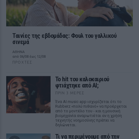
Ταινίες της εβδομάδας: Φουλ του γαλλικού
σινεμά
ΑΘΗΝΑ
από 06/08 έως 12/08
ΠΡΟΧΤΈΣ
Το hit του καλοκαιριού
φτιάχτηκε από AI;
ΠΡΙΝ 3 ΜΈΡΕΣ
Ένα AI music app ισχυρίζεται ότι το
Rubberz «πολύ πιθανό» να προέρχεται
από το μοντέλο του - και η μουσική
βιομηχανία αναρωτιέται αν η χρήση
τεχνητής νοημοσύνης πρέπει να
δηλώνεται.
Τι να περιμένουμε από την