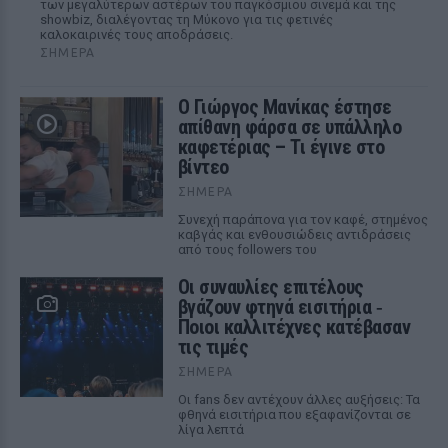
των μεγαλύτερων αστέρων του παγκόσμιου σινεμά και της
showbiz, διαλέγοντας τη Μύκονο για τις φετινές
καλοκαιρινές τους αποδράσεις.
ΣΉΜΕΡΑ
Ο Γιώργος Μανίκας έστησε
απίθανη φάρσα σε υπάλληλο
καφετέριας – Τι έγινε στο
βίντεο
ΣΉΜΕΡΑ
Συνεχή παράπονα για τον καφέ, στημένος
καβγάς και ενθουσιώδεις αντιδράσεις
από τους followers του
Οι συναυλίες επιτέλους
βγάζουν φτηνά εισιτήρια ‑
Ποιοι καλλιτέχνες κατέβασαν
τις τιμές
ΣΉΜΕΡΑ
Οι fans δεν αντέχουν άλλες αυξήσεις: Τα
φθηνά εισιτήρια που εξαφανίζονται σε
λίγα λεπτά