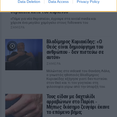
Data Deletion
Data Access
Privacy Policy
O Γιώργος Παράσχος ξανά στο νοσοκομείο για
θεραπεία κατά του καρκίνου
«Πάμε για νέα θεραπεία», έγραψε στα social media και
χάρισε ένα μεγάλο χαμόγελο στους followers του
ΣΉΜΕΡΑ
Βλαδίμηρος Κυριακίδης: «Ο
Θεός είναι δημιούργημα του
ανθρώπου ‑ δεν πιστεύω σε
αυτόν»
ΣΉΜΕΡΑ
Μιλώντας στο vidcast του Θανάση Λάλα,
ο γνωστός ηθοποιός Βλαδίμηρος
Κυριακίδης εξήγησε γιατί δεν πιστεύει
στον Θεό και τι τον γοητεύει στη
φιλοσοφία γύρω από την ύπαρξή του.
Τους είδαν με δαχτυλίδι
αρραβώνων στο Παρίσι ‑
Μήπως διάσημο ζευγάρι έκανε
το επόμενο βήμα;