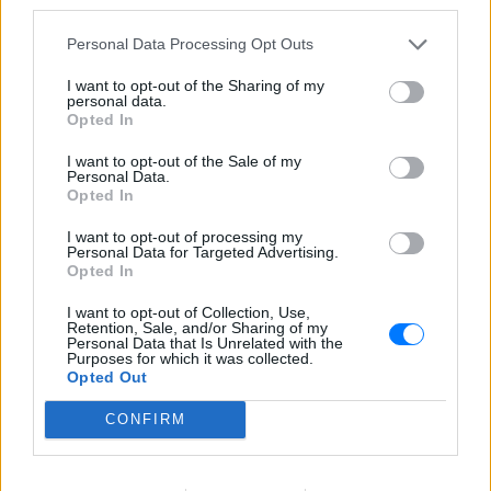
third parties.
διαδικτυακούς της ακόλουθους εικόνες
από την απόδρασή της
Personal Data Processing Opt Outs
Ο Λάκης Γαβαλάς έκλεισε τα 74
I want to opt-out of the Sharing of my
και μοιράστηκε ένα μήνυμα που
personal data.
συγκίνησε ‑ Τι έγραψε για τη
Opted In
ζωή, τους γονείς του και την
υγεία του
I want to opt-out of the Sale of my
Personal Data.
ΣΉΜΕΡΑ
Opted In
Ο διάσημος σχεδιαστής μόδας
μοιράστηκε ένα συγκινητικό μήνυμα στο
I want to opt-out of processing my
Personal Data for Targeted Advertising.
Instagram, μιλώντας για την οικογένειά
του, τη δημιουργικότητά του και τη χαρά
Opted In
της ζωής.
I want to opt-out of Collection, Use,
Retention, Sale, and/or Sharing of my
Personal Data that Is Unrelated with the
Purposes for which it was collected.
Opted Out
CONFIRM