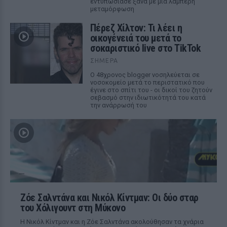
εντυπωσίασε ξανά με μια λαμπερή
μεταμόρφωση
Πέρεζ Χίλτον: Τι λέει η
οικογένειά του μετά το
σοκαριστικό live στο TikTok
ΣΉΜΕΡΑ
Ο 48χρονος blogger νοσηλεύεται σε
νοσοκομείο μετά το περιστατικό που
έγινε στο σπίτι του - οι δικοί του ζητούν
σεβασμό στην ιδιωτικότητά του κατά
την ανάρρωσή του
Ζόε Σαλντάνα και Νικόλ Κίντμαν: Οι δύο σταρ
του Χόλιγουντ στη Μύκονο
Η Νικόλ Κίντμαν και η Ζόε Σαλντάνα ακολούθησαν τα χνάρια