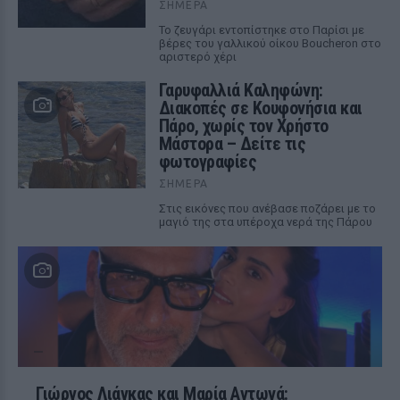
ΣΉΜΕΡΑ
Το ζευγάρι εντοπίστηκε στο Παρίσι με
βέρες του γαλλικού οίκου Boucheron στο
αριστερό χέρι
Γαρυφαλλιά Καληφώνη:
Διακοπές σε Κουφονήσια και
Πάρο, χωρίς τον Χρήστο
Μάστορα – Δείτε τις
φωτογραφίες
ΣΉΜΕΡΑ
Στις εικόνες που ανέβασε ποζάρει με το
μαγιό της στα υπέροχα νερά της Πάρου
Γιώργος Λιάγκας και Μαρία Αντωνά: