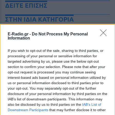
ΔΕΙΤΕ ΕΠΙΣΗΣ
ΣΤΗΝ ΙΔΙΑ ΚΑΤΗΓΟΡΙΑ
«Δεν θα το ξεχάσω όσο ζω»: Η
E-Radio.gr -
Do Not Process My Personal
συγκλονιστική εξομολόγηση
Information
της Αγγελικής Ηλιάδη για τη
στιγμή που είδε τον Ιησού
If you wish to opt-out of the sale, sharing to third parties, or
ΣΉΜΕΡΑ
processing of your personal or sensitive information for
Η τραγουδίστρια περιέγραψε μέσα από
targeted advertising by us, please use the below opt-out
το Instagram μια εμπειρία που λέει πως
section to confirm your selection. Please note that after your
έζησε όταν ο γιος της νοσηλευόταν στο
νοσοκομείο της Αρτας.
opt-out request is processed you may continue seeing
interest-based ads based on personal information utilized by
Η Ιωάννα Τούνη δημοσίευσε
us or personal information disclosed to third parties prior to
υλικό από τις διακοπές της στη
your opt-out. You may separately opt-out of the further
Μύκονο: Όσο και αν έχω
disclosure of your personal information by third parties on the
ταξιδέψει, αυτός είναι ο
IAB’s list of downstream participants. This information may
αγαπημένος μου προορισμός
also be disclosed by us to third parties on the
IAB’s List of
ΣΉΜΕΡΑ
Downstream Participants
that may further disclose it to other
Η Instagrammer έδειξε στους