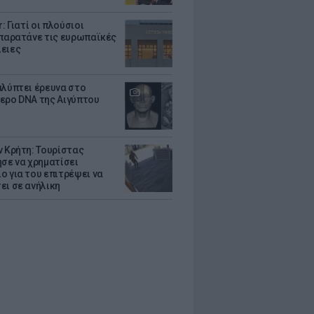
r: Γιατί οι πλούσιοι
 παρατάνε τις ευρωπαϊκές
ειες
αλύπτει έρευνα στο
ερο DNA της Αιγύπτου
ν Κρήτη: Τουρίστας
ησε να χρηματίσει
ο για του επιτρέψει να
ει σε ανήλικη