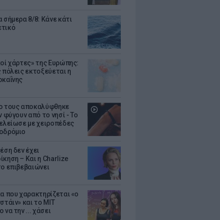
 σήμερα 8/8: Κάνε κάτι
ετικό
κοί χάρτες» της Ευρώπης:
ς πόλεις εκτοξεύεται η
οκαΐνης
ο τους αποκαλύφθηκε
ν φύγουν από το νησί - Το
τελείωσε με χειροπέδες
οδρόμιο
έση δεν έχει
κηση – Και η Charlize
το επιβεβαιώνει
κα που χαρακτηρίζεται «ο
στάιν» και το MIT
 να την ... χάσει