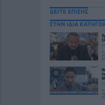
ΔΕΙΤΕ ΕΠΙΣΗΣ
ΣΤΗΝ ΙΔΙΑ ΚΑΤΗΓΟ
Χ
ξ
Χ
Ο 
στ
Ελ
Ν
έ
M
Χ
Η 
τη
Πα