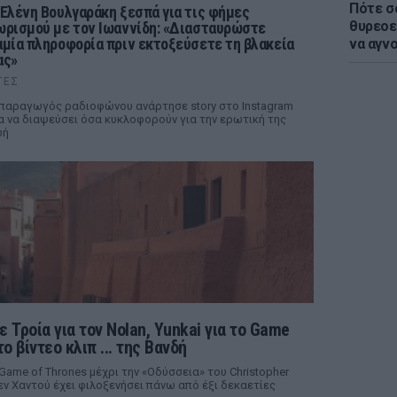
Πότε σ
 Ελένη Βουλγαράκη ξεσπά για τις φήμες
θυρεοε
ωρισμού με τον Ιωαννίδη: «Διασταυρώστε
αμία πληροφορία πριν εκτοξεύσετε τη βλακεία
να αγν
ας»
ΤΕΣ
παραγωγός ραδιοφώνου ανάρτησε story στο Instagram
α να διαψεύσει όσα κυκλοφορούν για την ερωτική της
ωή
ε Τροία για τον Nolan, Yunkai για το Game
το βίντεο κλιπ ... της Βανδή
 Game of Thrones μέχρι την «Οδύσσεια» του Christopher
ν Χαντού έχει φιλοξενήσει πάνω από έξι δεκαετίες