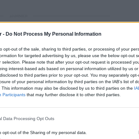
ΔΙΑΦΗΜΙΣΗ
r -
Do Not Process My Personal Information
to opt-out of the sale, sharing to third parties, or processing of your per
formation for targeted advertising by us, please use the below opt-out s
r selection. Please note that after your opt-out request is processed y
eing interest-based ads based on personal information utilized by us or
disclosed to third parties prior to your opt-out. You may separately opt-
losure of your personal information by third parties on the IAB’s list of
. This information may also be disclosed by us to third parties on the
IA
Participants
that may further disclose it to other third parties.
gr στο
Google News
και μάθετε πρώτοι
τα
POP CU
5 one-h
; Τα νέα της ημέρας και ότι σου κάνει κλικ!
διάσημ
l Data Processing Opt Outs
r και στο Instagram
o opt-out of the Sharing of my personal data.