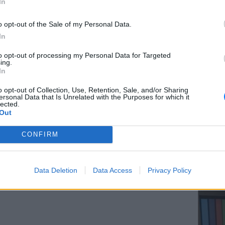
In
ΔΙΑΦΗΜΙΣΗ
o opt-out of the Sale of my Personal Data.
In
ΕΥ ΖΗΝ
to opt-out of processing my Personal Data for Targeted
Ελληνικ
ing.
scramb
In
o opt-out of Collection, Use, Retention, Sale, and/or Sharing
ersonal Data that Is Unrelated with the Purposes for which it
lected.
Out
CONFIRM
ΚΕΡΔΙΣ
Καλοκα
Data Deletion
Data Access
Privacy Policy
τα μεγ