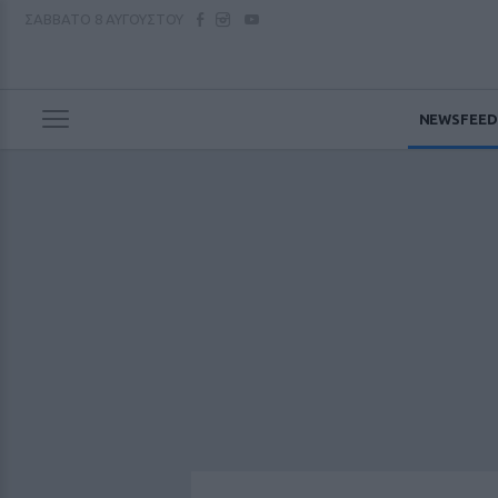
ΣΑΒΒΑΤΟ
8 ΑΥΓΟΥΣΤΟΥ
NEWSFEED