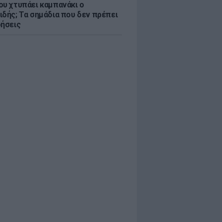
ου χτυπάει καμπανάκι ο
ιδής; Τα σημάδια που δεν πρέπει
οήσεις