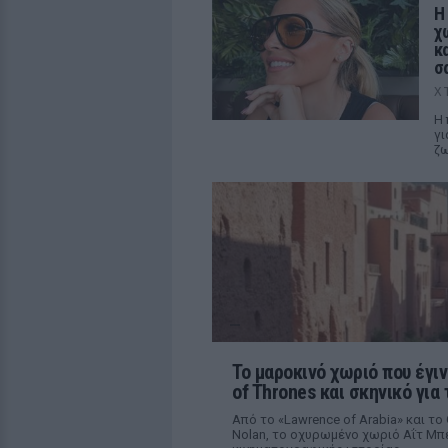
Η
χ
κ
σ
Χ
Η 
γι
ζ
Το μαροκινό χωριό που έγιν
of Thrones και σκηνικό για 
Από το «Lawrence of Arabia» και το
Nolan, το οχυρωμένο χωριό Αΐτ Μπε