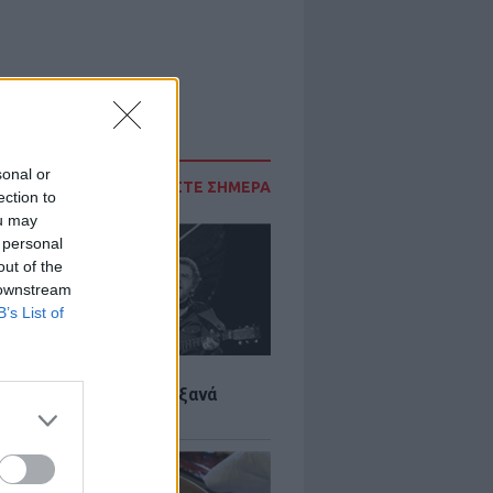
sonal or
ΔΙΑΒΑΣΤΕ ΣΗΜΕΡΑ
ection to
ou may
 personal
out of the
 downstream
B’s List of
LTURE
it wonders που έγιναν ξανά
οι από… ατύχημα