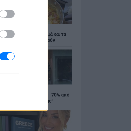
ό γιαούρτι: Μία κουταλιά και τα
led eggs θα απογειωθούν
ΤΕ
ιρινές εκπτώσεις έως - 70% από
αλύτερα eshops ένδυσης!