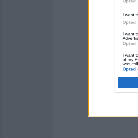
Opted 
I want t
Opted 
I want 
Advertis
Opted 
I want t
of my P
was col
Opted 