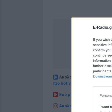
E-Radio.g
If you wish 
sensitive in
confirm you
continue se
information 
further disc
participants
Downstream 
Ακολουθήστε το E-Radio.
πιο hot νέα
.
Εσύ μπήκες στο E-Daily.gr
Persona
Ακολουθήστε το E-Radio.g
I want t