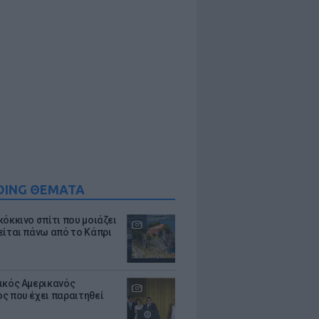
DING ΘΕΜΑΤΑ
κόκκινο σπίτι που μοιάζει
είται πάνω από το Κάπρι
ικός Αμερικανός
ς που έχει παραιτηθεί