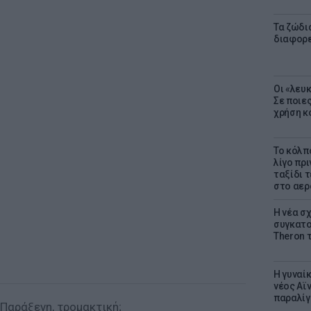
Τα ζώδια
διαφορ
Οι «λευ
Σε ποιε
χρήση κ
Το κόλπ
λίγο πρι
ταξίδι 
στο αερ
Η νέα σχ
συγκατοί
Theron 
Η γυναί
νέος Αϊν
παραλίγο
 Παράξενη, τρομακτική;