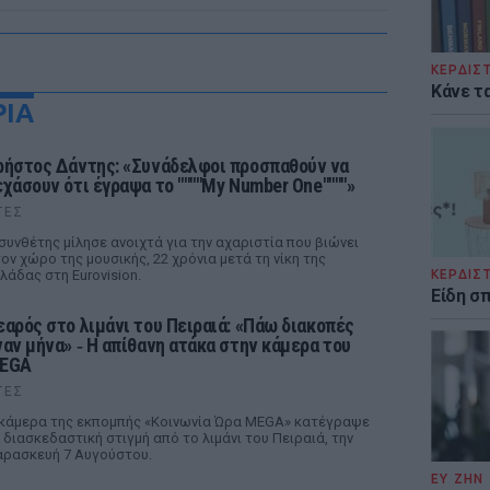
ΚΕΡΔΙΣ
Κάνε τα
ΡΙΑ
ρήστος Δάντης: «Συνάδελφοι προσπαθούν να
εχάσουν ότι έγραψα το """"My Number One""""»
ΤΕΣ
συνθέτης μίλησε ανοιχτά για την αχαριστία που βιώνει
ον χώρο της μουσικής, 22 χρόνια μετά τη νίκη της
λάδας στη Eurovision.
ΚΕΡΔΙΣ
Είδη σ
εαρός στο λιμάνι του Πειραιά: «Πάω διακοπές
ναν μήνα» ‑ Η απίθανη ατάκα στην κάμερα του
EGA
ΤΕΣ
κάμερα της εκπομπής «Κοινωνία Ώρα MEGA» κατέγραψε
 διασκεδαστική στιγμή από το λιμάνι του Πειραιά, την
ρασκευή 7 Αυγούστου.
ΕΥ ΖΗΝ