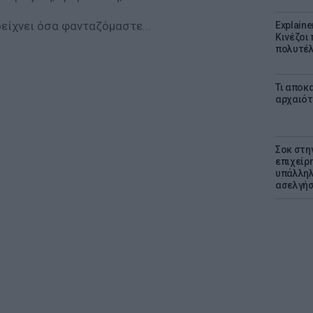
δείχνει όσα φανταζόμαστε...
Explaine
Κινέζοι
πολυτέλ
Τι αποκ
αρχαιότ
Σοκ στη
επιχείρ
υπάλληλ
ασελγήσ