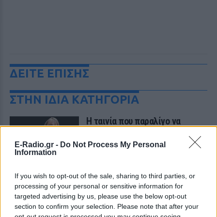
ΔΕΙΤΕ ΕΠΙΣΗΣ
ΣΤΗΝ ΙΔΙΑ ΚΑΤΗΓΟΡΙΑ
Η ταινία που παραλίγο να
καταστρέψει την καριέρα της
Diane Keaton
E-Radio.gr -
Do Not Process My Personal
Information
ΠΡΙΝ 8 ΏΡΕΣ
Μία αποτυχία ήταν αρκετή
If you wish to opt-out of the sale, sharing to third parties, or
processing of your personal or sensitive information for
5 one‑hit wonders που έγιναν
targeted advertising by us, please use the below opt-out
ξανά διάσημοι από… ατύχημα
section to confirm your selection. Please note that after your
ΧΤΕΣ
opt-out request is processed you may continue seeing