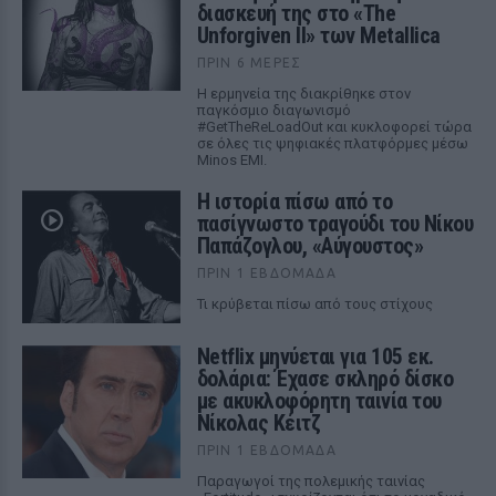
διασκευή της στο «The
Unforgiven II» των Metallica
ΠΡΙΝ 6 ΜΈΡΕΣ
Η ερμηνεία της διακρίθηκε στον
παγκόσμιο διαγωνισμό
#GetTheReLoadOut και κυκλοφορεί τώρα
σε όλες τις ψηφιακές πλατφόρμες μέσω
Minos EMI.
Η ιστορία πίσω από το
πασίγνωστο τραγούδι του Νίκου
Παπάζογλου, «Αύγουστος»
ΠΡΙΝ 1 ΕΒΔΟΜΆΔΑ
Τι κρύβεται πίσω από τους στίχους
Netflix μηνύεται για 105 εκ.
δολάρια: Έχασε σκληρό δίσκο
με ακυκλοφόρητη ταινία του
Νίκολας Κέιτζ
ΠΡΙΝ 1 ΕΒΔΟΜΆΔΑ
Παραγωγοί της πολεμικής ταινίας