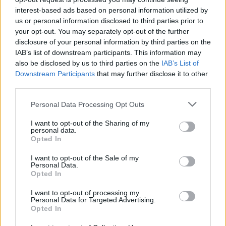
Η τύχη δεν προβλέπεται, αλλά όταν
interest-based ads based on personal information utilized by
χαμογελάσει, αποδεικνύει ότι ορισμένα
us or personal information disclosed to third parties prior to
τραγούδια έχουν πολύ περισσότερες
«ζωές» από όσες νομίζαμε
your opt-out. You may separately opt-out of the further
disclosure of your personal information by third parties on the
Η κωμωδία που σατίρισε τον
IAB’s list of downstream participants. This information may
νεοπλουτισμό και παραμένει
also be disclosed by us to third parties on the
IAB’s List of
επίκαιρη
Downstream Participants
that may further disclose it to other
ΠΡΟΧΤΈΣ
third parties.
108 επεισόδια γέλιου: Η σειρά του Χάρη
Ρώμα που αξίζει να δούμε ξανά στις
Personal Data Processing Opt Outs
επαναλήψεις
I want to opt-out of the Sharing of my
personal data.
Opted In
I want to opt-out of the Sale of my
Personal Data.
Opted In
I want to opt-out of processing my
Personal Data for Targeted Advertising.
Opted In