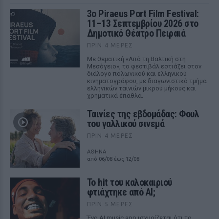
3ο Piraeus Port Film Festival:
11–13 Σεπτεμβρίου 2026 στο
Δημοτικό Θέατρο Πειραιά
ΠΡΙΝ 4 ΜΈΡΕΣ
Με θεματική «Από τη Βαλτική στη
Μεσόγειο», το φεστιβάλ εστιάζει στον
διάλογο πολωνικού και ελληνικού
κινηματογράφου, με διαγωνιστικό τμήμα
ελληνικών ταινιών μικρού μήκους και
χρηματικά έπαθλα.
Ταινίες της εβδομάδας: Φουλ
του γαλλικού σινεμά
ΠΡΙΝ 4 ΜΈΡΕΣ
ΑΘΗΝΑ
από 06/08 έως 12/08
Το hit του καλοκαιριού
φτιάχτηκε από AI;
ΠΡΙΝ 5 ΜΈΡΕΣ
Ένα AI music app ισχυρίζεται ότι το