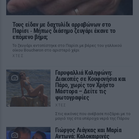
Τους είδαν με δαχτυλίδι αρραβώνων στο
Παρίσι ‑ Μήπως διάσημο ζευγάρι έκανε το
επόμενο βήμα;
Το ζευγάρι εντοπίστηκε στο Παρίσι με βέρες του γαλλικού
οίκου Boucheron στο αριστερό χέρι
ΧΤΕΣ
Γαρυφαλλιά Καληφώνη:
Διακοπές σε Κουφονήσια και
Πάρο, χωρίς τον Χρήστο
Μάστορα – Δείτε τις
φωτογραφίες
ΧΤΕΣ
Στις εικόνες που ανέβασε ποζάρει με το
μαγιό της στα υπέροχα νερά της Πάρου
Γιώργος Λιάγκας και Μαρία
Αντωνά: Καλοκαιρινές