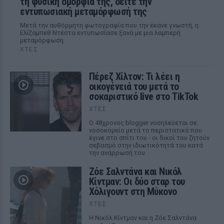
τη φυσική ομορφιά της, δείτε την
εντυπωσιακή μεταμόρφωσή της
Μετά την αυθόρμητη φωτογραφία που την έκανε γνωστή, η
Ελίζαμπεθ Ντέστα εντυπωσίασε ξανά με μια λαμπερή
μεταμόρφωση
ΧΤΕΣ
Πέρεζ Χίλτον: Τι λέει η
οικογένειά του μετά το
σοκαριστικό live στο TikTok
ΧΤΕΣ
Ο 48χρονος blogger νοσηλεύεται σε
νοσοκομείο μετά το περιστατικό που
έγινε στο σπίτι του - οι δικοί του ζητούν
σεβασμό στην ιδιωτικότητά του κατά
την ανάρρωσή του
Ζόε Σαλντάνα και Νικόλ
Κίντμαν: Οι δύο σταρ του
Χόλιγουντ στη Μύκονο
ΧΤΕΣ
Η Νικόλ Κίντμαν και η Ζόε Σαλντάνα