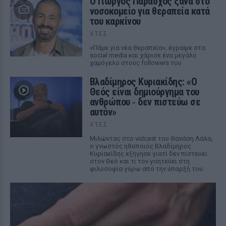
O Γιώργος Παράσχος ξανά στο
νοσοκομείο για θεραπεία κατά
του καρκίνου
ΧΤΕΣ
«Πάμε για νέα θεραπεία», έγραψε στα
social media και χάρισε ένα μεγάλο
χαμόγελο στους followers του
Βλαδίμηρος Κυριακίδης: «Ο
Θεός είναι δημιούργημα του
ανθρώπου ‑ δεν πιστεύω σε
αυτόν»
ΧΤΕΣ
Μιλώντας στο vidcast του Θανάση Λάλα,
ο γνωστός ηθοποιός Βλαδίμηρος
Κυριακίδης εξήγησε γιατί δεν πιστεύει
στον Θεό και τι τον γοητεύει στη
φιλοσοφία γύρω από την ύπαρξή του.