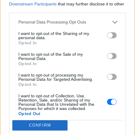
Η πιο δύσκολη στιγμή στη ζωή
Downstream Participants
that may further disclose it to other
του Barack Obama δεν συνέβη
third parties.
στον Λευκό Οίκο
ΠΡΙΝ 6 ΏΡΕΣ
Personal Data Processing Opt Outs
Η νύχτα που ο Barack και η Michelle
I want to opt-out of the Sharing of my
Obama φοβήθηκαν για τη ζωή της κόρης
personal data.
τους
Opted In
«Δεν θα το ξεχάσω όσο ζω»: Η
συγκλονιστική εξομολόγηση
I want to opt-out of the Sale of my
Personal Data.
της Αγγελικής Ηλιάδη για τη
Opted In
στιγμή που είδε τον Ιησού
I want to opt-out of processing my
ΧΤΕΣ
Personal Data for Targeted Advertising.
Η τραγουδίστρια περιέγραψε μέσα από
Opted In
το Instagram μια εμπειρία που λέει πως
έζησε όταν ο γιος της νοσηλευόταν στο
I want to opt-out of Collection, Use,
νοσοκομείο της Αρτας.
Retention, Sale, and/or Sharing of my
Personal Data that Is Unrelated with the
Purposes for which it was collected.
Opted Out
CONFIRM