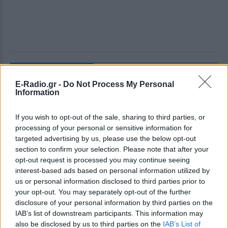
ΔΕΙΤΕ ΕΠΙΣΗΣ
E-Radio.gr -
Do Not Process My Personal
Information
ΣΤΗΝ ΙΔΙΑ ΚΑΤΗΓΟΡΙΑ
If you wish to opt-out of the sale, sharing to third parties, or
Πού εξαφανίστηκε η Dido; Η
processing of your personal or sensitive information for
τραγουδίστρια που πούλησε 40
targeted advertising by us, please use the below opt-out
εκ. δίσκους άφησε τη δόξα και
section to confirm your selection. Please note that after your
άλλαξε ζωή
opt-out request is processed you may continue seeing
ΠΡΙΝ 6 ΏΡΕΣ
interest-based ads based on personal information utilized by
Με επιτυχίες όπως τα «Thank You»,
us or personal information disclosed to third parties prior to
«White Flag» και τη θρυλική συνεργασία
your opt-out. You may separately opt-out of the further
της με τον Eminem στο «Stan», η Dido
disclosure of your personal information by third parties on the
έγινε μία από τις μεγαλύτερες ποπ σταρ
των 00s
IAB’s list of downstream participants. This information may
also be disclosed by us to third parties on the
IAB’s List of