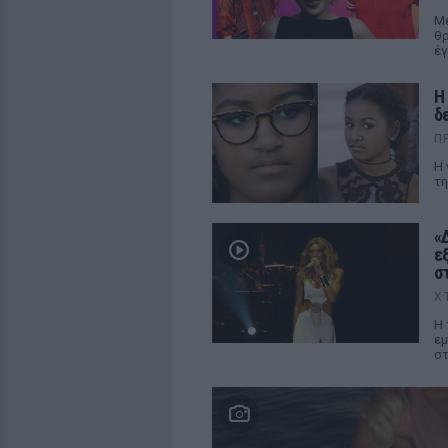
Με
θρ
έγ
Η
δ
Π
Η 
τη
«
ε
σ
Χ
Η 
εμ
στ