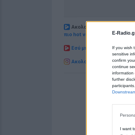
Ακολουθήστε το E-Radio.
E-Radio.g
πιο hot νέα
.
Εσύ μπήκες στο E-Daily.gr
If you wish 
sensitive in
confirm you
Ακολουθήστε το E-Radio.g
continue se
information 
further disc
participants
Downstream 
Persona
I want t