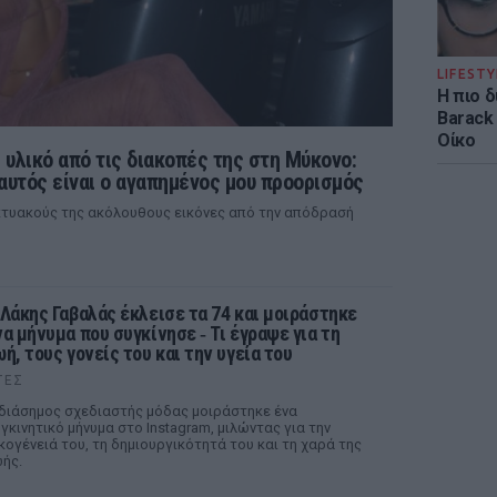
LIFESTY
Η πιο 
Barack
Οίκο
 υλικό από τις διακοπές της στη Μύκονο:
 αυτός είναι ο αγαπημένος μου προορισμός
ικτυακούς της ακόλουθους εικόνες από την απόδρασή
 Λάκης Γαβαλάς έκλεισε τα 74 και μοιράστηκε
να μήνυμα που συγκίνησε ‑ Τι έγραψε για τη
ωή, τους γονείς του και την υγεία του
ΤΕΣ
διάσημος σχεδιαστής μόδας μοιράστηκε ένα
γκινητικό μήνυμα στο Instagram, μιλώντας για την
κογένειά του, τη δημιουργικότητά του και τη χαρά της
ής.