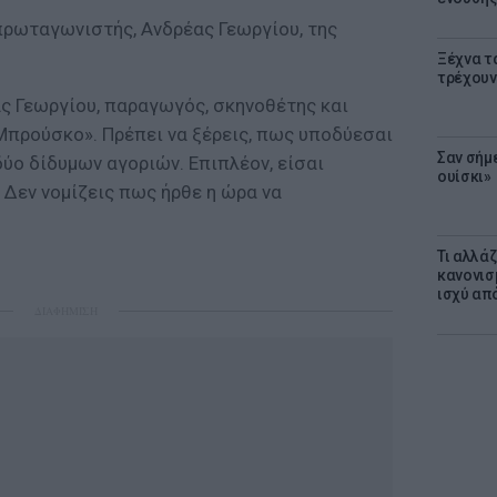
 πρωταγωνιστής, Ανδρέας Γεωργίου, της
Ξέχνα τ
τρέχουν
έας Γεωργίου, παραγωγός, σκηνοθέτης και
προύσκο». Πρέπει να ξέρεις, πως υποδύεσαι
Σαν σήμ
δύο δίδυμων αγοριών. Επιπλέον, είσαι
ουίσκι»
. Δεν νομίζεις πως ήρθε η ώρα να
.
Τι αλλά
κανονισ
ισχύ απ
ΔΙΑΦΗΜΙΣΗ