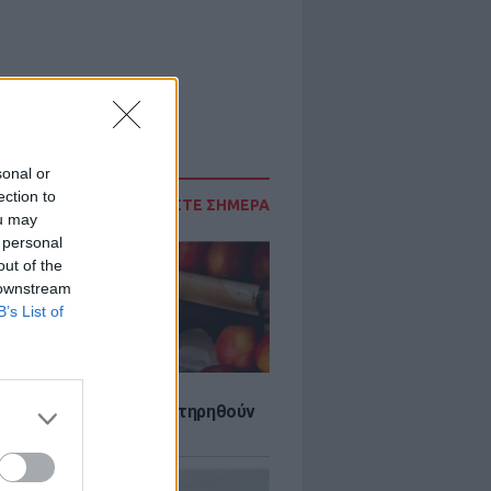
sonal or
ection to
ΔΙΑΒΑΣΤΕ ΣΗΜΕΡΑ
ou may
 personal
out of the
 downstream
B’s List of
τα που μπορουν να διατηρηθούν
ψυγείου το καλοκαίρι