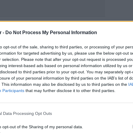
gr στο
Google News
και μάθετε πρώτοι
τα
r -
Do Not Process My Personal Information
; Τα νέα της ημέρας και ότι σου κάνει κλικ!
to opt-out of the sale, sharing to third parties, or processing of your per
formation for targeted advertising by us, please use the below opt-out s
r selection. Please note that after your opt-out request is processed y
r και στο Instagram
eing interest-based ads based on personal information utilized by us or
disclosed to third parties prior to your opt-out. You may separately opt-
ΔΙΑΦΗΜΙΣΗ
losure of your personal information by third parties on the IAB’s list of
. This information may also be disclosed by us to third parties on the
IA
Participants
that may further disclose it to other third parties.
ΕΥ ΖΗΝ
6 φρού
l Data Processing Opt Outs
εκτός 
o opt-out of the Sharing of my personal data.