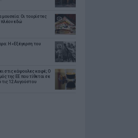
α μουσεία: Οι τουρίστες
 πλέον εδώ
ερα: Η «Εξέγερση του
ζει στις κάψουλες καφέ; Ο
μός της ΕΕ που τίθεται σε
ό τις 12 Αυγούστου