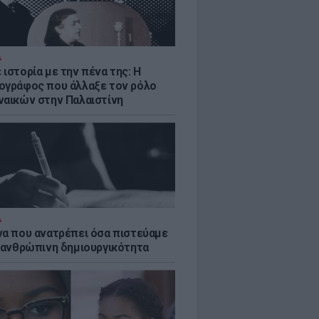
Α
ιστορία με την πένα της: Η
ογράφος που άλλαξε τον ρόλο
ναικών στην Παλαιστίνη
Α
να που ανατρέπει όσα πιστεύαμε
ν ανθρώπινη δημιουργικότητα