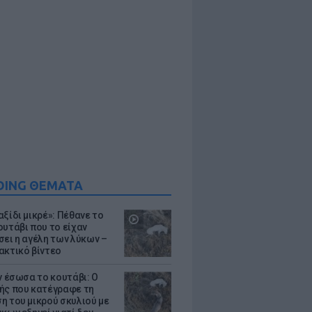
DING ΘΕΜΑΤΑ
ξίδι μικρέ»: Πέθανε το
ουτάβι που το είχαν
σει η αγέλη των λύκων –
ακτικό βίντεο
ν έσωσα το κουτάβι: Ο
ής που κατέγραφε τη
η του μικρού σκυλιού με