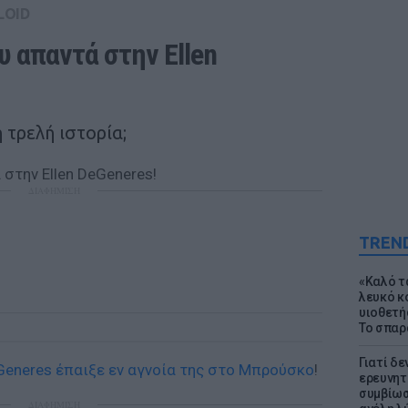
LOID
 απαντά στην Ellen 
η τρελή ιστορία;
ΔΙΑΦΗΜΙΣΗ
TREN
«Καλό τα
λευκό κ
υιοθετή
Το σπαρ
Γιατί δε
eGeneres έπαιξε εν αγνοία της στο Μπρούσκο
!
ερευνητ
συμβίωσ
ΔΙΑΦΗΜΙΣΗ