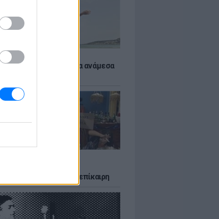
 αποφύγεις το σύγκαμα ανάμεσα
μηρούς
LTURE
δία που σατίρισε τον
υτισμό και παραμένει επίκαιρη