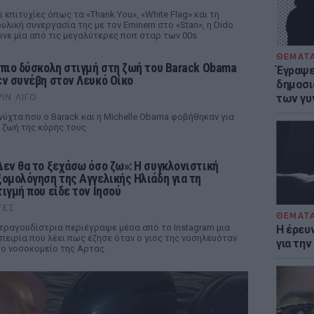
 επιτυχίες όπως τα «Thank You», «White Flag» και τη
υλική συνεργασία της με τον Eminem στο «Stan», η Dido
ινε μία από τις μεγαλύτερες ποπ σταρ των 00s
ΘΕΜΑΤ
 πιο δύσκολη στιγμή στη ζωή του Barack Obama
Έγραψε 
εν συνέβη στον Λευκό Οίκο
δημοσι
των γυ
ΡΙΝ ΛΊΓΟ
νύχτα που ο Barack και η Michelle Obama φοβήθηκαν για
 ζωή της κόρης τους
Δεν θα το ξεχάσω όσο ζω»: Η συγκλονιστική
ξομολόγηση της Αγγελικής Ηλιάδη για τη
τιγμή που είδε τον Ιησού
ΤΕΣ
ΘΕΜΑΤ
τραγουδίστρια περιέγραψε μέσα από το Instagram μια
Η έρευ
πειρία που λέει πως έζησε όταν ο γιος της νοσηλευόταν
για τη
ο νοσοκομείο της Αρτας.