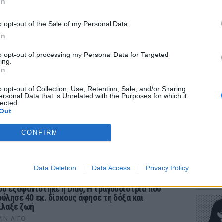
In
o opt-out of the Sale of my Personal Data.
In
to opt-out of processing my Personal Data for Targeted
ΕΥ ΖΗΝ
ing.
Πώς να
In
στους 
o opt-out of Collection, Use, Retention, Sale, and/or Sharing
ersonal Data that Is Unrelated with the Purposes for which it
lected.
Out
CONFIRM
POP CU
ΡΙΑ
Data Deletion
Data Access
Privacy Policy
Η κωμω
νεοπλο
ού εξαφανίστηκε η Dido; Η τραγουδίστρια που
ούλησε 40 εκ. δίσκους άφησε τη δόξα και
λλαξε ζωή
ΡΙΝ ΛΊΓΟ