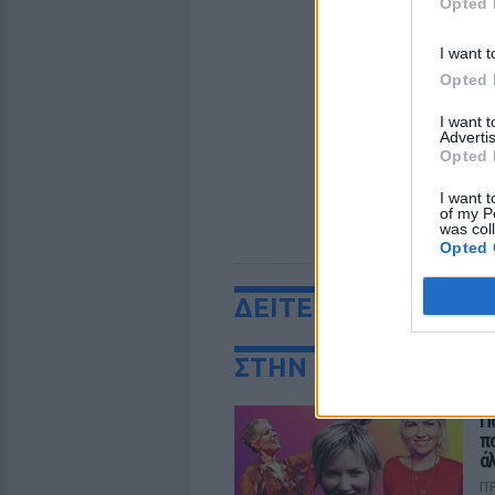
Opted 
I want t
Opted 
I want 
Advertis
Opted 
I want t
of my P
was col
Opted 
ΔΕΙΤΕ ΕΠΙΣΗΣ
ΣΤΗΝ ΙΔΙΑ ΚΑΤΗΓΟ
Π
π
ά
Π