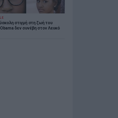
LE
δύσκολη στιγμή στη ζωή του
 Obama δεν συνέβη στον Λευκό