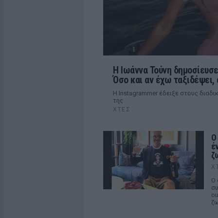
Η Ιωάννα Τούνη δημοσίευσε
Όσο και αν έχω ταξιδέψει,
Η Instagrammer έδειξε στους διαδ
της
ΧΤΕΣ
Ο
έ
ζ
Χ
Ο 
συ
οι
ζω