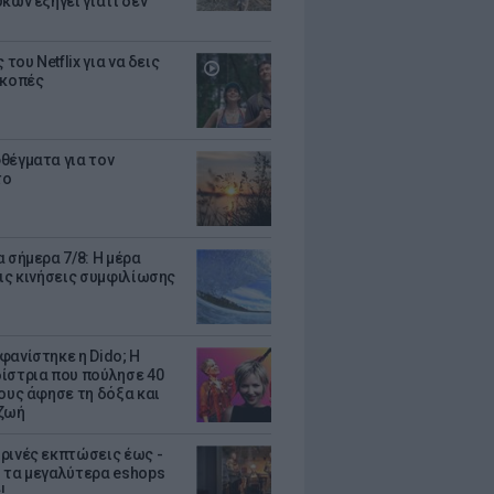
κων εξηγεί γιατί δεν
ς του Netflix για να δεις
ακοπές
θέγματα για τον
το
 σήμερα 7/8: Η μέρα
τις κινήσεις συμφιλίωσης
φανίστηκε η Dido; Η
ίστρια που πούλησε 40
κους άφησε τη δόξα και
ζωή
ρινές εκπτώσεις έως -
 τα μεγαλύτερα eshops
!