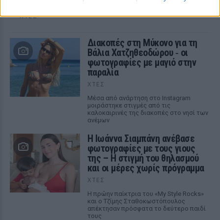
Οπαδός από κούνια κυριολεκτικά στον ΟΦΗ
ΧΤΕΣ
Διακοπές στη Μύκονο για τη
Βάλια Χατζηθεοδώρου ‑ οι
φωτογραφίες με μαγιό στην
παραλία
ΧΤΕΣ
Μέσα από ανάρτηση στο Instagram
μοιράστηκε στιγμές από τις
καλοκαιρινές της διακοπές στο νησί των
ανέμων
H Ιωάννα Σιαμπάνη ανέβασε
φωτογραφίες με τους γιους
της – Η στιγμή του θηλασμού
και οι μέρες χωρίς πρόγραμμα
ΧΤΕΣ
Η πρώην παίκτρια του «My Style Rocks»
και ο Τζίμης Σταθοκωστόπουλος
απέκτησαν πρόσφατα το δεύτερο παιδί
τους