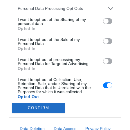
ώρες που πέρασε.
Personal Data Processing Opt Outs
Ατύχημα για τον Ιβάν Σβιτάιλο
στην Κέρκυρα: «Θα σηκωθώ πιο
I want to opt-out of the Sharing of my
personal data.
δυνατός»
Opted In
ΧΤΕΣ
I want to opt-out of the Sale of my
Ο ηθοποιός και χορευτής μοιράστηκε
Personal Data.
στο Instagram μια φωτογραφία από
Opted In
πρόσφατη εξέτασή του, με ένα μήνυμα
θάρρους
I want to opt-out of processing my
Personal Data for Targeted Advertising.
Opted In
I want to opt-out of Collection, Use,
Retention, Sale, and/or Sharing of my
Personal Data that Is Unrelated with the
Purposes for which it was collected.
Opted Out
CONFIRM
Φοβερή ιστορία στον ΟΦΗ: Ένας κάτοχος
εισιτηρίου διαρκείας είναι μόλις 2 μηνών
Data Deletion
Data Access
Privacy Policy