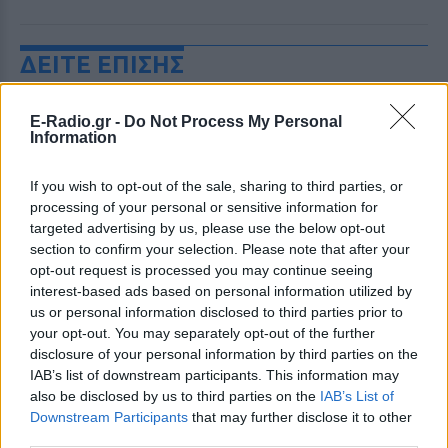
ΔΕΙΤΕ ΕΠΙΣΗΣ
ΣΤΗΝ ΙΔΙΑ ΚΑΤΗΓΟΡΙΑ
E-Radio.gr -
Do Not Process My Personal
Information
Η Γαρυφαλλιά Καληφώνη στην
Πάρο με μαύρο μπικίνι ‑ δείτε
If you wish to opt-out of the sale, sharing to third parties, or
τις πόζες της
processing of your personal or sensitive information for
targeted advertising by us, please use the below opt-out
ΣΉΜΕΡΑ
section to confirm your selection. Please note that after your
Το μοντέλο μοιράστηκε φωτογραφίες
opt-out request is processed you may continue seeing
από τις καλοκαιρινές της διακοπές στο
νησί των Κυκλάδων
interest-based ads based on personal information utilized by
us or personal information disclosed to third parties prior to
Ιωάννα Τούνη: «Έβγαλα όλο το
your opt-out. You may separately opt-out of the further
βράδυ στο νοσοκομείο με ορούς
disclosure of your personal information by third parties on the
και αντιβιώσεις»
IAB’s list of downstream participants. This information may
ΣΉΜΕΡΑ
also be disclosed by us to third parties on the
IAB’s List of
Η επιχειρηματίας έπαθε τροφική
Downstream Participants
that may further disclose it to other
δηλητηρίαση και μοιράστηκε με τους
third parties.
followers της στο Instagram τις δύσκολες