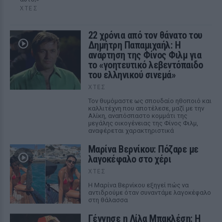
ΧΤΕΣ
22 χρόνια από τον θάνατο του
Δημήτρη Παπαμιχαήλ: Η
ανάρτηση της Φίνος Φιλμ για
το «γοητευτικό λεβεντόπαιδο
του ελληνικού σινεμά»
ΧΤΕΣ
Τον θυμόμαστε ως σπουδαίο ηθοποιό και
καλλιτέχνη που αποτέλεσε, μαζί με την
Αλίκη, αναπόσπαστο κομμάτι της
μεγάλης οικογένειας της Φίνος Φιλμ,
αναφέρεται χαρακτηριστικά
Μαρίνα Βερνίκου: Πόζαρε με
λαγοκέφαλο στο χέρι
ΧΤΕΣ
Η Μαρίνα Βερνίκου εξηγεί πώς να
αντιδρούμε όταν συναντάμε λαγοκέφαλο
στη θάλασσα
Γέννησε η Λίλα Μπακλέση: Η