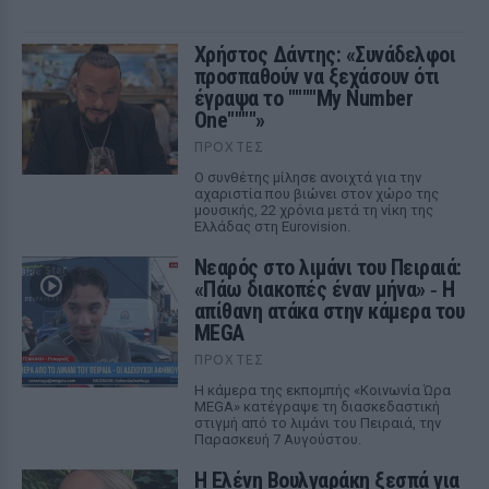
Χρήστος Δάντης: «Συνάδελφοι
προσπαθούν να ξεχάσουν ότι
έγραψα το """"My Number
One""""»
ΠΡΟΧΤΈΣ
Ο συνθέτης μίλησε ανοιχτά για την
αχαριστία που βιώνει στον χώρο της
μουσικής, 22 χρόνια μετά τη νίκη της
Ελλάδας στη Eurovision.
Νεαρός στο λιμάνι του Πειραιά:
«Πάω διακοπές έναν μήνα» ‑ Η
απίθανη ατάκα στην κάμερα του
MEGA
ΠΡΟΧΤΈΣ
Η κάμερα της εκπομπής «Κοινωνία Ώρα
MEGA» κατέγραψε τη διασκεδαστική
στιγμή από το λιμάνι του Πειραιά, την
Παρασκευή 7 Αυγούστου.
Η Ελένη Βουλγαράκη ξεσπά για