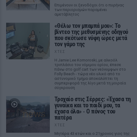
Επιμένουν οι ξενοδόχοι ότι ο πυρήνας
των περιορισμών παραμένει
αμετάβλητος
«Θέλω τον μπαμπά μου»: Το
βίντεο της μεθυσμένης οδηγού
που σκότωσε νύφη ώρες μετά
τον γάμο της
ΧΤΕΣ
Η Jamie Lee Komoroski, με αλκοόλ
τριπλάσιο του νόμιμου ορίου, έπεσε
πάνω στο golf cart των νεόνυμφων στο
Folly Beach - τώρα νέο υλικό από το
αστυνομικό τμήμα αποκαλύπτει τη
συμπεριφορά της λίγο μετά τη μοιραία
σύγκρουση
Τροχαίο στις Σέρρες: «Έχασα τη
γυναίκα και το παιδί μου, τα
έχασα όλα» ‑ Ο πόνος του
πατέρα
ΧΤΕΣ
Μητέρα 43 ετών και ο 21χρονος γιος της