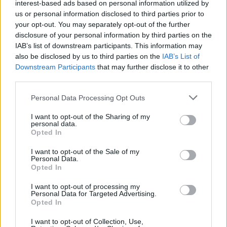
interest-based ads based on personal information utilized by
us or personal information disclosed to third parties prior to
your opt-out. You may separately opt-out of the further
ΔΕΙΤΕ ΕΠΙΣΗΣ
disclosure of your personal information by third parties on the
IAB’s list of downstream participants. This information may
also be disclosed by us to third parties on the
IAB’s List of
ΣΤΗΝ ΙΔΙΑ ΚΑΤΗΓΟΡΙΑ
Downstream Participants
that may further disclose it to other
third parties.
Πάνω από 45.000 διελεύσεις
ημερησίως στους Ευζώνους:
Personal Data Processing Opt Outs
Μαζική άφιξη τουριστών από
τα Βαλκάνια
I want to opt-out of the Sharing of my
personal data.
ΣΉΜΕΡΑ
Opted In
Προσωρινή αναστολή των βιομετρικών
I want to opt-out of the Sale of my
ελέγχων για να επισπευστεί η διέλευση
Personal Data.
των ταξιδιωτών
Opted In
Μύκονος: Ιταλοί τουρίστες
I want to opt-out of processing my
έκαναν «κλαμπ» βανάκι transfer
Personal Data for Targeted Advertising.
‑ Αντιδράσεις για το ξέφρενο
Opted In
πάρτι
I want to opt-out of Collection, Use,
ΣΉΜΕΡΑ