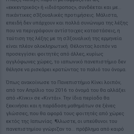
«εκκεντρικός» ή «ιδιότροπος», συνδέεται και με...
πικάντικες σ3ξουαλικές προτιμήσεις. Μάλιστα,
επειδή δεν υπάρχουν και πολλά συνώνυμα της λέξης
που να περιγράφουν αντίστοιχες καταστάσεις, η
ταύτιση της λέξης με τη σ3ξουαλική της ερμηνεία
είναι πλέον ολοκληρωτική. Θέλοντας λοιπόν να
προσεγγίσει φοιτητές από άλλες, κυρίως
αγγλόφωνες χώρες, το ιαπωνικό πανεπιστήμιο δεν
θέλησε να ρισκάρει κρατώντας το παλιό του όνομα.
Όπως ανακοίνωσε το Πανεπιστήμιο Κίνκι λοιπόν,
από τον Απρίλιο του 2016 το όνομά του θα αλλάξει
από «Κίνκι» σε «Κιντάι». Την ίδια περίοδο θα
ξεκινήσει και η παράδοση μαθημάτων σε ξένες
γλώσσες, που θα αφορά τους φοιτητές από χώρες
εκτός της Ιαπωνίας. ¶λλωστε, οι υπεύθυνοι του
πανεπιστημίου γνώριζαν το... πρόβλημα από καιρό