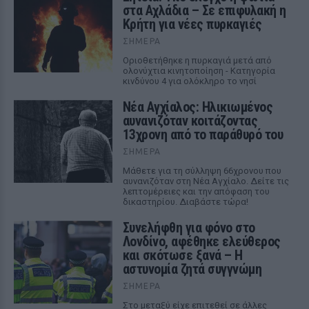
στα Αχλάδια – Σε επιφυλακή η
Κρήτη για νέες πυρκαγιές
ΣΉΜΕΡΑ
Οριοθετήθηκε η πυρκαγιά μετά από
ολονύχτια κινητοποίηση - Κατηγορία
κινδύνου 4 για ολόκληρο το νησί
Νέα Αγχίαλος: Ηλικιωμένος
αυνανιζόταν κοιτάζοντας
13χρονη από το παράθυρό του
ΣΉΜΕΡΑ
Μάθετε για τη σύλληψη 66χρονου που
αυνανιζόταν στη Νέα Αγχίαλο. Δείτε τις
λεπτομέρειες και την απόφαση του
δικαστηρίου. Διαβάστε τώρα!
Συνελήφθη για φόνο στο
Λονδίνο, αφέθηκε ελεύθερος
και σκότωσε ξανά – Η
αστυνομία ζητά συγγνώμη
ΣΉΜΕΡΑ
Στο μεταξύ είχε επιτεθεί σε άλλες