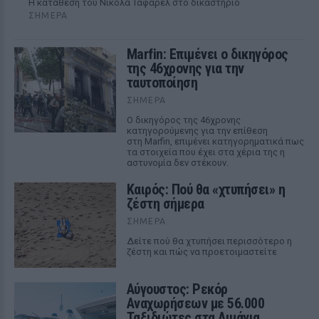
Η κατάθεση του Νικολά Ταφαρέλ στο δικαστήριο
ΣΉΜΕΡΑ
Marfin: Επιμένει ο δικηγόρος
της 46χρονης για την
ταυτοποίηση
ΣΉΜΕΡΑ
Ο δικηγόρος της 46χρονης
κατηγορούμενης για την επίθεση
στη Marfin, επιμένει κατηγορηματικά πως
τα στοιχεία που έχει στα χέρια της η
αστυνομία δεν στέκουν.
Καιρός: Πού θα «χτυπήσει» η
ζέστη σήμερα
ΣΉΜΕΡΑ
Δείτε πού θα χτυπήσει περισσότερο η
ζέστη και πώς να προετοιμαστείτε
Αύγουστος: Ρεκόρ
Αναχωρήσεων με 56.000
Ταξιδιώτες στα Λιμάνια