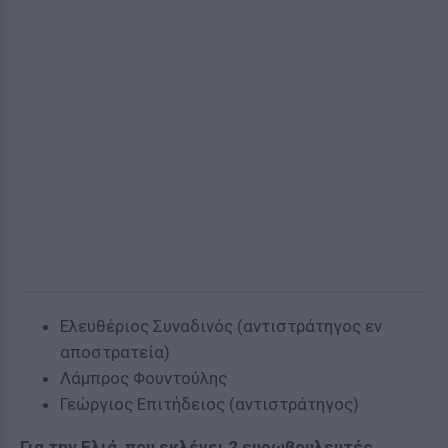
Ελευθέριος Συναδινός (αντιστράτηγος εν
αποστρατεία)
Λάμπρος Φουντούλης
Γεώργιος Επιτήδειος (αντιστράτηγος)
Για την Ελιά, που εκλέγει 2 ευρωβουλευτές,