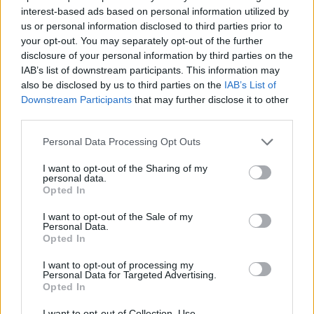
interest-based ads based on personal information utilized by
us or personal information disclosed to third parties prior to
your opt-out. You may separately opt-out of the further
disclosure of your personal information by third parties on the
IAB’s list of downstream participants. This information may
also be disclosed by us to third parties on the
IAB’s List of
Downstream Participants
that may further disclose it to other
third parties.
Personal Data Processing Opt Outs
I want to opt-out of the Sharing of my
personal data.
Opted In
ΔΕΙΤΕ ΕΠΙΣΗΣ
I want to opt-out of the Sale of my
Personal Data.
Opted In
ΣΤΗΝ ΙΔΙΑ ΚΑΤΗΓΟΡΙΑ
I want to opt-out of processing my
Γιατί δεν έσωσα το κουτάβι: Ο
Personal Data for Targeted Advertising.
Opted In
ερευνητής που κατέγραφε τη
συμβίωση του μικρού σκυλιού
I want to opt-out of Collection, Use,