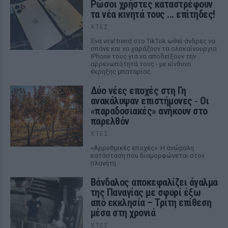
Ρώσοι χρήστες καταστρέφουν
τα νέα κινητά τους ... επίτηδες!
ΧΤΕΣ
Ένα viral trend στο TikTok ωθεί άνδρες να
σπάνε και να χαράζουν τα ολοκαίνουργια
iPhone τους για να αποδείξουν την
αρρενωπότητά τους - με κίνδυνο
έκρηξης μπαταρίας.
Δύο νέες εποχές στη Γη
ανακάλυψαν επιστήμονες ‑ Oι
«παραδοσιακές» ανήκουν στο
παρελθόν
ΧΤΕΣ
«Αρρυθμικές εποχές»: Η ανώμαλη
κατάσταση που διαμορφώνεται στον
πλανήτη
Βάνδαλος αποκεφαλίζει άγαλμα
της Παναγίας με σφυρί έξω
από εκκλησία – Τρίτη επίθεση
μέσα στη χρονιά
ΧΤΕΣ