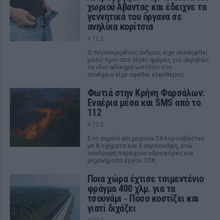
χωριού Αβαντας και έδειχνε τα
γεννητικά του όργανα σε
ανηλίκα κορίτσια
ΧΤΕΣ
Ο συγκεκριμένος άνδρας είχε συλληφθεί
μόλις πριν από λίγες ημέρες για ακριβώς
το ίδιο αδίκημα ωστόσο στη
συνέχεια είχε αφεθεί ελεύθερος
Φωτιά στην Κρήνη Φαρσάλων:
Εναέρια μέσα και SMS από το
112
ΧΤΕΣ
Στο σημείο επιχειρούν 24 πυροσβέστες
με 8 οχήματα και 3 αεροσκάφη, ενώ
συνδρομή παρέχουν υδροφόρες και
μηχανήματα έργου ΟΤΑ.
Ποια χώρα έχτισε τσιμεντένιο
φράγμα 400 χλμ. για τα
τσουνάμι ‑ Πόσο κοστίζει και
γιατί διχάζει