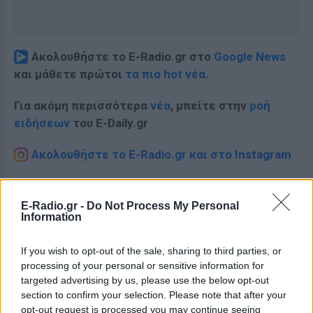
Ακολουθήστε το E-Radio.gr στο
Google News
και μάθετε πρώτοι
τα πιο hot νέα
.
Για ακόμη περισσότερα
νέα
, μπείτε στην
ροή
ειδήσεων
του E-Daily.gr
Ακολουθήστε το E-Radio.gr και στο Instagram
ΔΙΑΦΗΜΙΣΗ
E-Radio.gr -
Do Not Process My Personal
Information
If you wish to opt-out of the sale, sharing to third parties, or
processing of your personal or sensitive information for
targeted advertising by us, please use the below opt-out
section to confirm your selection. Please note that after your
opt-out request is processed you may continue seeing