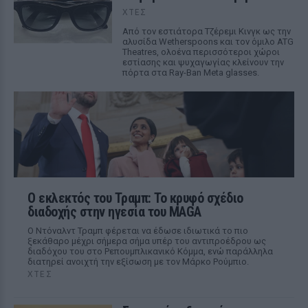
ΧΤΕΣ
Από τον εστιάτορα Τζέρεμι Κινγκ ως την
αλυσίδα Wetherspoons και τον όμιλο ATG
Theatres, ολοένα περισσότεροι χώροι
εστίασης και ψυχαγωγίας κλείνουν την
πόρτα στα Ray-Ban Meta glasses.
Ο εκλεκτός του Τραμπ: Το κρυφό σχέδιο
διαδοχής στην ηγεσία του MAGA
Ο Ντόναλντ Τραμπ φέρεται να έδωσε ιδιωτικά το πιο
ξεκάθαρο μέχρι σήμερα σήμα υπέρ του αντιπροέδρου ως
διαδόχου του στο Ρεπουμπλικανικό Κόμμα, ενώ παράλληλα
διατηρεί ανοιχτή την εξίσωση με τον Μάρκο Ρούμπιο.
ΧΤΕΣ