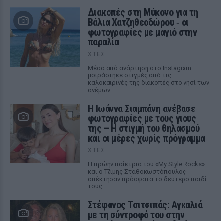
Διακοπές στη Μύκονο για τη
Βάλια Χατζηθεοδώρου ‑ οι
φωτογραφίες με μαγιό στην
παραλία
ΧΤΕΣ
Μέσα από ανάρτηση στο Instagram
μοιράστηκε στιγμές από τις
καλοκαιρινές της διακοπές στο νησί των
ανέμων
H Ιωάννα Σιαμπάνη ανέβασε
φωτογραφίες με τους γιους
της – Η στιγμή του θηλασμού
και οι μέρες χωρίς πρόγραμμα
ΧΤΕΣ
Η πρώην παίκτρια του «My Style Rocks»
και ο Τζίμης Σταθοκωστόπουλος
απέκτησαν πρόσφατα το δεύτερο παιδί
τους
Στέφανος Τσιτσιπάς: Αγκαλιά
με τη σύντροφό του στην