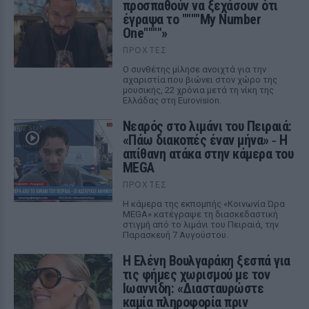
προσπαθούν να ξεχάσουν ότι
έγραψα το """"My Number
One""""»
ΠΡΟΧΤΈΣ
Ο συνθέτης μίλησε ανοιχτά για την
αχαριστία που βιώνει στον χώρο της
μουσικής, 22 χρόνια μετά τη νίκη της
Ελλάδας στη Eurovision.
Νεαρός στο λιμάνι του Πειραιά:
«Πάω διακοπές έναν μήνα» ‑ Η
απίθανη ατάκα στην κάμερα του
MEGA
ΠΡΟΧΤΈΣ
Η κάμερα της εκπομπής «Κοινωνία Ώρα
MEGA» κατέγραψε τη διασκεδαστική
στιγμή από το λιμάνι του Πειραιά, την
Παρασκευή 7 Αυγούστου.
Η Ελένη Βουλγαράκη ξεσπά για
τις φήμες χωρισμού με τον
Ιωαννίδη: «Διασταυρώστε
καμία πληροφορία πριν