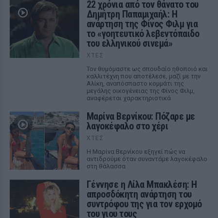
22 χρόνια από τον θάνατο του
Δημήτρη Παπαμιχαήλ: Η
ανάρτηση της Φίνος Φιλμ για
το «γοητευτικό λεβεντόπαιδο
του ελληνικού σινεμά»
ΧΤΕΣ
Τον θυμόμαστε ως σπουδαίο ηθοποιό και
καλλιτέχνη που αποτέλεσε, μαζί με την
Αλίκη, αναπόσπαστο κομμάτι της
μεγάλης οικογένειας της Φίνος Φιλμ,
αναφέρεται χαρακτηριστικά
Μαρίνα Βερνίκου: Πόζαρε με
λαγοκέφαλο στο χέρι
ΧΤΕΣ
Η Μαρίνα Βερνίκου εξηγεί πώς να
αντιδρούμε όταν συναντάμε λαγοκέφαλο
στη θάλασσα
Γέννησε η Λίλα Μπακλέση: Η
απροσδόκητη ανάρτηση του
συντρόφου της για τον ερχομό
του γιου τους