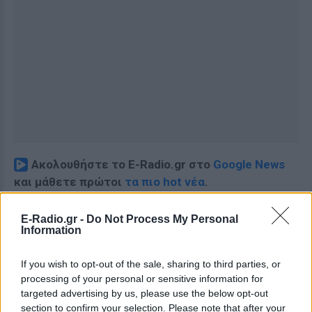
Ακολουθήστε το E-Radio.gr στο
Google News
και μάθετε πρώτοι
τα πιο hot νέα
.
Εσύ μπήκες στο E-Daily.gr; Τα νέα της ημέρας
E-Radio.gr -
Do Not Process My Personal
και ότι σου κάνει κλικ!
Information
Ακολουθήστε το E-Radio.gr και στο Instagram
If you wish to opt-out of the sale, sharing to third parties, or
processing of your personal or sensitive information for
ΔΙΑΦΗΜΙΣΗ
targeted advertising by us, please use the below opt-out
section to confirm your selection. Please note that after your