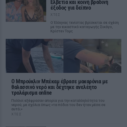
Ελβετία και κοινή βραδινή
έξοδος για δείπνο
ΧΤΕΣ
Ο Έλληνας τενίστας βρίσκεται σε σχέση
με την εικαστικό καταγωγής Σικάγο,
Κρίστεν Τομς
Ο Μπρούκλιν Μπέκαμ έβρασε μακαρόνια με
θαλασσινό νερό και δέχτηκε ανελέητο
τρολάρισμα online
Πολλοί εξέφρασαν απορία για την καταλληλότητα του
νερού, με σχόλια όπως «τα πόδια του δεν ήταν μέσα σε
αυτό;»
ΧΤΕΣ