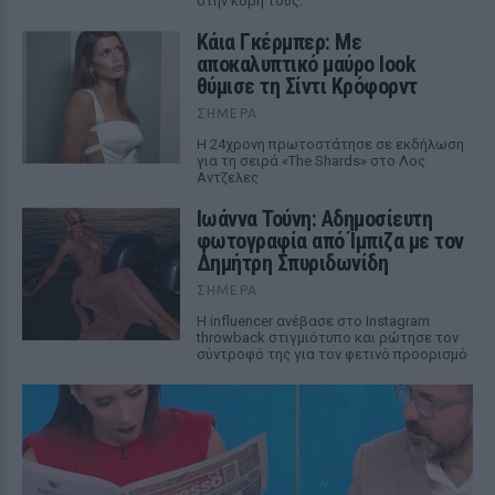
στην κόρη τους.
Κάια Γκέρμπερ: Με
αποκαλυπτικό μαύρο look
θύμισε τη Σίντι Κρόφορντ
ΣΉΜΕΡΑ
Η 24χρονη πρωτοστάτησε σε εκδήλωση
για τη σειρά «The Shards» στο Λος
Αντζελες
Ιωάννα Τούνη: Αδημοσίευτη
φωτογραφία από Ίμπιζα με τον
Δημήτρη Σπυριδωνίδη
ΣΉΜΕΡΑ
Η influencer ανέβασε στο Instagram
throwback στιγμιότυπο και ρώτησε τον
σύντροφό της για τον φετινό προορισμό