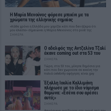
Η Μαρία Μενούνος φόρεσε μπικίνι με τα
χρώματα της ελληνικής σημαίας
«Κάθε χρόνο η Ελλάδα μου χαρίζει κάτι που δεν ήξερα ότι
μου έλειπε» σημειώνει η Μαρία Μενούνος στο post της
ΣΉΜΕΡΑ
Ο αδελφός της Αντζελίνα Τζολί
έκανε coming out στα 53 του
ΣΉΜΕΡΑ
Τώρα, στα 53 του, μίλησε δημόσια για
κάτι που δεν χωρούσε σε εκείνη την
παλιά celebrity αφήγηση: είναι gay
Έξαλλη Ιουλία Καλλιμάνη
πλήρωσε με το ίδιο νόμισμα
θαμώνα: «Εσένα σου αρέσει
αυτό;»
ΣΉΜΕΡΑ
Απρόσμενη αντίδραση στη σκηνή από την