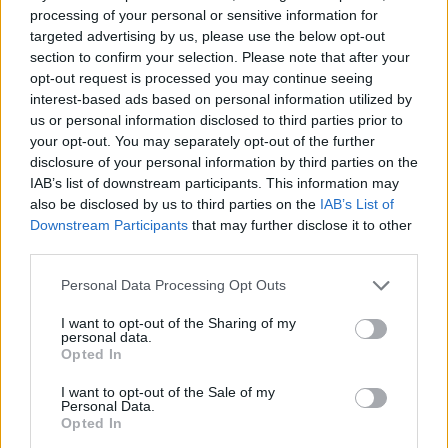
processing of your personal or sensitive information for
targeted advertising by us, please use the below opt-out
section to confirm your selection. Please note that after your
opt-out request is processed you may continue seeing
interest-based ads based on personal information utilized by
us or personal information disclosed to third parties prior to
your opt-out. You may separately opt-out of the further
disclosure of your personal information by third parties on the
IAB’s list of downstream participants. This information may
ΔΕΙΤΕ ΕΠΙΣΗΣ
also be disclosed by us to third parties on the
IAB’s List of
Downstream Participants
that may further disclose it to other
ΣΤΗΝ ΙΔΙΑ ΚΑΤΗΓΟΡΙΑ
third parties.
Personal Data Processing Opt Outs
Η Τατιάνα Στεφανίδου φόρεσε
μπικίνι και εντυπωσίασε με το
I want to opt-out of the Sharing of my
κορμί της στα καταγάλανα νερά
personal data.
του Ιονίου
Opted In
ΣΉΜΕΡΑ
I want to opt-out of the Sale of my
Οι φωτογραφίες που ανέβασε η
Personal Data.
παρουσιάστρια από τις διακοπές της με
Opted In
τον Νίκο Ευαγγελάτο στα Επτάνησα