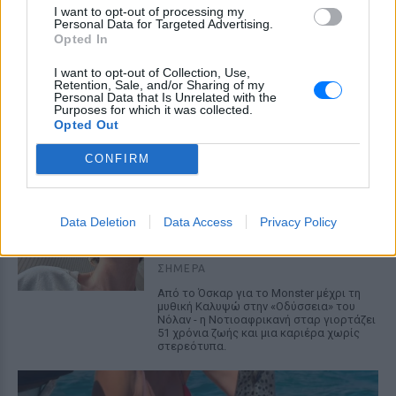
I want to opt-out of processing my
Κατερίνα Παπουτσάκη: Ποζάρει
Personal Data for Targeted Advertising.
χαμογελαστή με μπικίνι στη
Opted In
θάλασσα σε καλοκαιρινή
διάθεση
I want to opt-out of Collection, Use,
Retention, Sale, and/or Sharing of my
Personal Data that Is Unrelated with the
ΣΉΜΕΡΑ
Purposes for which it was collected.
Η ηθοποιός μοιράστηκε στιγμές από την
Opted Out
παραλία μέσα από Instagram stories,
ποζάροντας μέσα στο νερό με τα αγόρια
CONFIRM
της
Charlize Theron: Η «Καλυψώ»
κλείνει τα 51 ‑ H ζωή και ο
Data Deletion
Data Access
Privacy Policy
ρόλος που άλλαξε τα πάντα για
εκείνη
ΣΉΜΕΡΑ
Από το Όσκαρ για το Monster μέχρι τη
μυθική Καλυψώ στην «Οδύσσεια» του
Νόλαν - η Νοτιοαφρικανή σταρ γιορτάζει
51 χρόνια ζωής και μια καριέρα χωρίς
στερεότυπα.