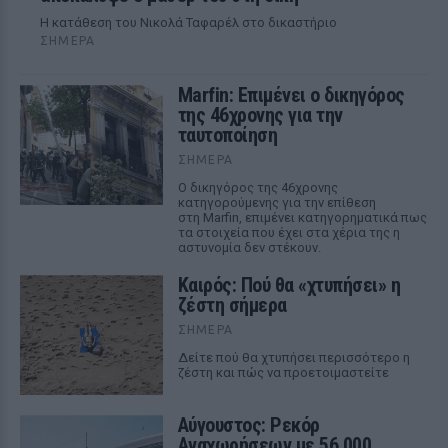
Η κατάθεση του Νικολά Ταφαρέλ στο δικαστήριο
ΣΉΜΕΡΑ
Marfin: Επιμένει ο δικηγόρος
της 46χρονης για την
ταυτοποίηση
ΣΉΜΕΡΑ
Ο δικηγόρος της 46χρονης
κατηγορούμενης για την επίθεση
στη Marfin, επιμένει κατηγορηματικά πως
τα στοιχεία που έχει στα χέρια της η
αστυνομία δεν στέκουν.
Καιρός: Πού θα «χτυπήσει» η
ζέστη σήμερα
ΣΉΜΕΡΑ
Δείτε πού θα χτυπήσει περισσότερο η
ζέστη και πώς να προετοιμαστείτε
Αύγουστος: Ρεκόρ
Αναχωρήσεων με 56.000