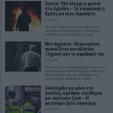
Σητεία: Υπό έλεγχο η φωτιά
στα Αχλάδια – Σε επιφυλακή η
Κρήτη για νέες πυρκαγιές
ΣΉΜΕΡΑ
Οριοθετήθηκε η πυρκαγιά μετά από
ολονύχτια κινητοποίηση - Κατηγορία
κινδύνου 4 για ολόκληρο το νησί
Νέα Αγχίαλος: Ηλικιωμένος
αυνανιζόταν κοιτάζοντας
13χρονη από το παράθυρό του
ΣΉΜΕΡΑ
Μάθετε για τη σύλληψη 66χρονου που
αυνανιζόταν στη Νέα Αγχίαλο. Δείτε τις
λεπτομέρειες και την απόφαση του
δικαστηρίου. Διαβάστε τώρα!
Συνελήφθη για φόνο στο
Λονδίνο, αφέθηκε ελεύθερος
και σκότωσε ξανά – Η
αστυνομία ζητά συγγνώμη
ΣΉΜΕΡΑ