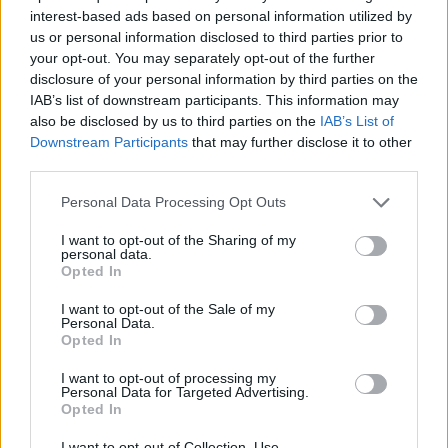
interest-based ads based on personal information utilized by
us or personal information disclosed to third parties prior to
your opt-out. You may separately opt-out of the further
disclosure of your personal information by third parties on the
IAB’s list of downstream participants. This information may
also be disclosed by us to third parties on the
IAB’s List of
Downstream Participants
that may further disclose it to other
third parties.
Personal Data Processing Opt Outs
I want to opt-out of the Sharing of my
personal data.
Opted In
I want to opt-out of the Sale of my
Personal Data.
Ακολουθήστε το E-Radio.gr στο
Google News
Opted In
και μάθετε πρώτοι
τα πιο hot νέα
.
I want to opt-out of processing my
Personal Data for Targeted Advertising.
Για ακόμη περισσότερα
νέα
, μπείτε στην
ροή
Opted In
ειδήσεων
του E-Daily.gr
I want to opt-out of Collection, Use,