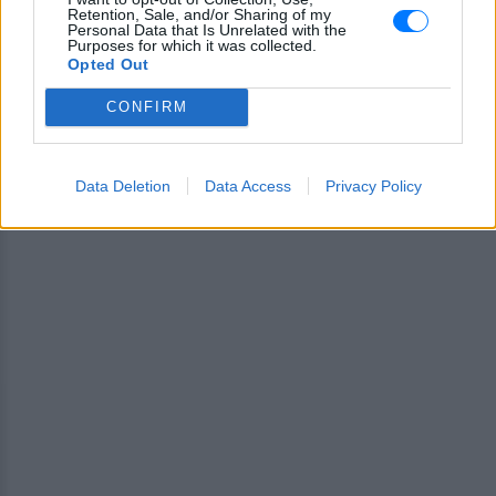
Retention, Sale, and/or Sharing of my
Ακολουθήστε το E-Radio.gr και στο Instagram
Personal Data that Is Unrelated with the
Purposes for which it was collected.
ΔΙΑΦΗΜΙΣΗ
Opted Out
CONFIRM
Data Deletion
Data Access
Privacy Policy