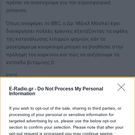
πρέπει να ανησυχούμε για την ατμοσφαιρική
ρύπανση.
Όπως αναφέρει το BBC, ο Δρ. Μάικλ Μόσλεϊ έχει
διενεργήσει πολλές έρευνες εξετάζοντας τα οφέλη
της κατανάλωσης λιπαρών ψαριών, εάν το
μαγείρεμα με κουρκουμά μπορεί να βοηθήσει στην
πρόληψη του καρκίνου και πώς να αυξήσουμε τα
επίπεδα βιταμίνης D.
[ΠΗΓΗ]
E-Radio.gr -
Do Not Process My Personal
Information
ΔΙΑΦΗΜΙΣΗ
If you wish to opt-out of the sale, sharing to third parties, or
processing of your personal or sensitive information for
targeted advertising by us, please use the below opt-out
section to confirm your selection. Please note that after your
opt-out request is processed you may continue seeing