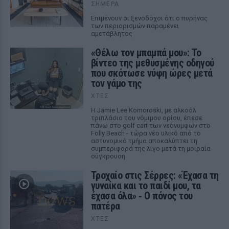
ΣΉΜΕΡΑ
Επιμένουν οι ξενοδόχοι ότι ο πυρήνας
των περιορισμών παραμένει
αμετάβλητος
«Θέλω τον μπαμπά μου»: Το
βίντεο της μεθυσμένης οδηγού
που σκότωσε νύφη ώρες μετά
τον γάμο της
ΧΤΕΣ
Η Jamie Lee Komoroski, με αλκοόλ
τριπλάσιο του νόμιμου ορίου, έπεσε
πάνω στο golf cart των νεόνυμφων στο
Folly Beach - τώρα νέο υλικό από το
αστυνομικό τμήμα αποκαλύπτει τη
συμπεριφορά της λίγο μετά τη μοιραία
σύγκρουση
Τροχαίο στις Σέρρες: «Έχασα τη
γυναίκα και το παιδί μου, τα
έχασα όλα» ‑ Ο πόνος του
πατέρα
ΧΤΕΣ