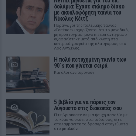
Netflix μηνύεται για 105 εκ.
δολάρια: Έχασε σκληρό δίσκο
με ακυκλοφόρητη ταινία του
Νίκολας Κέιτζ
Παραγωγοί της πολεμικής ταινίας
«Fortitude» ισχυρίζονται ότι το μοναδικό,
μη κρυπτογραφημένο master αντίγραφο
εξαφανίστηκε μετά από κλοπή στα
κεντρικά γραφεία της πλατφόρμας στο
Λος Αντζελες.
Η πολύ πετυχημένη ταινία των
90`s που γίνεται σειρά
Και όλοι ανυπομονούν
5 βιβλία για να πάρεις τον
Αύγουστο στις διακοπές σου
Είτε βρίσκεστε σε μια ήσυχη παραλία με
το κύμα να σκάει στα πόδια σας, είτε
απολαμβάνετε τα δροσερά απογεύματα
στο μπαλκόνι