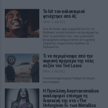
Το hit του καλοκαιριού
φτιάχτηκε από AI;
ΠΡΙΝ 3 ΜΈΡΕΣ
Ένα AI music app ισχυρίζεται ότι το
Rubberz «πολύ πιθανό» να προέρχεται
από το μοντέλο του - και η μουσική
βιομηχανία αναρωτιέται αν η χρήση
τεχνητής νοημοσύνης πρέπει να
δηλώνεται.
Τι να περιμένουμε από την
αυριανή πρεμιέρα της νέας
σεζόν του Ted Lasso
ΠΡΙΝ 3 ΜΈΡΕΣ
Η πολυαναμενόμενη feelgood σειρά
επιστρέφει
Η Πηνελόπη Αναστασοπούλου
κυκλοφορεί επίσημα τη
διασκευή της στο «The
Unforgiven II» των Metallica