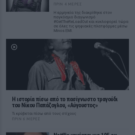
ΠΡΙΝ 4 ΜΈΡΕΣ
Η ερμηνεία της διακρίθηκε στον
παγκόσμιο διαγωνισμό
#GetTheReLoadOut και κυκλοφορεί τώρα
σε όλες τις ψηφιακές πλατφόρμες μέσω
Minos EMI.
Η ιστορία πίσω από το πασίγνωστο τραγούδι
του Νίκου Παπάζογλου, «Αύγουστος»
Τι κρύβεται πίσω από τους στίχους
ΠΡΙΝ 6 ΜΈΡΕΣ