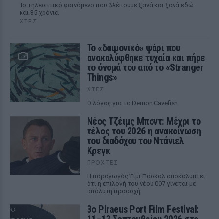
Το τηλεοπτικό φαινόμενο που βλέπουμε ξανά και ξανά εδώ
και 35 χρόνια
ΧΤΕΣ
Το «δαιμονικό» ψάρι που
ανακαλύφθηκε τυχαία και πήρε
το όνομά του από το «Stranger
Things»
ΧΤΕΣ
Ο λόγος για το Demon Cavefish
Νέος Τζέιμς Μποντ: Μέχρι το
τέλος του 2026 η ανακοίνωση
του διαδόχου του Ντάνιελ
Κρεγκ
ΠΡΟΧΤΈΣ
Η παραγωγός Έιμι Πάσκαλ αποκαλύπτει
ότι η επιλογή του νέου 007 γίνεται με
απόλυτη προσοχή
3ο Piraeus Port Film Festival: