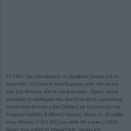
Το 1961 του απονέμεται το βραβείο Όσκαρ για το
τραγούδι «Τα Παιδιά του Πειραιά», από την ταινία
του Ζυλ Ντασέν «Ποτέ την Κυριακή». Όμως, όπως
αναφέρει η «Καθημερινή», δεν ήταν αυτή η μοναδική
ταινία που έντυσε ο Χατζιδάκις με τη μουσική του.
Υπήρξαν πολλές διεθνείς ταινίες, όπως το «Συνέβη
στην Αθήνα» (1961-62) και «Aliki My Love» (1962),
άλλες που υπήρξαν σημαντικές, ακόμα και