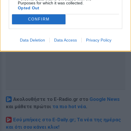
Purposes for which it was collected.
Opted Out
CONFIRM
Data Deletion
Data Access
Privacy Policy
Ακολουθήστε το E-Radio.gr στο
Google News
και μάθετε πρώτοι
τα πιο hot νέα
.
Εσύ μπήκες στο E-Daily.gr; Τα νέα της ημέρας
και ότι σου κάνει κλικ!