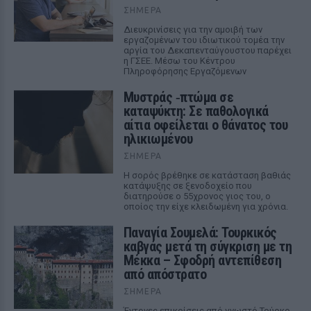
ΣΉΜΕΡΑ
Διευκρινίσεις για την αμοιβή των
εργαζομένων του ιδιωτικού τομέα την
αργία του Δεκαπενταύγουστου παρέχει
η ΓΣΕΕ. Μέσω του Κέντρου
Πληροφόρησης Εργαζόμενων
Μυστράς ‑πτώμα σε
καταψύκτη: Σε παθολογικά
αίτια οφείλεται ο θάνατος του
ηλικιωμένου
ΣΉΜΕΡΑ
Η σορός βρέθηκε σε κατάσταση βαθιάς
κατάψυξης σε ξενοδοχείο που
διατηρούσε ο 55χρονος γιος του, ο
οποίος την είχε κλειδωμένη για χρόνια.
Παναγία Σουμελά: Τουρκικός
καβγάς μετά τη σύγκριση με τη
Μέκκα – Σφοδρή αντεπίθεση
από απόστρατο
ΣΉΜΕΡΑ
Έντονες επικρίσεις από γνωστό Τούρκο