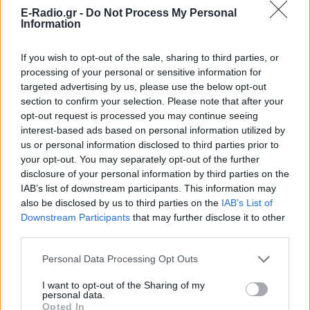
Ακολουθήστε το E-Radio.gr στο
Google News
E-Radio.gr -
Do Not Process My Personal
Information
και μάθετε πρώτοι
τα πιο hot νέα
.
Για ακόμη περισσότερα
νέα
, μπείτε στην
ροή
If you wish to opt-out of the sale, sharing to third parties, or
processing of your personal or sensitive information for
ειδήσεων
του E-Daily.gr
targeted advertising by us, please use the below opt-out
section to confirm your selection. Please note that after your
Ακολουθήστε το E-Radio.gr και στο Instagram
opt-out request is processed you may continue seeing
interest-based ads based on personal information utilized by
ΔΙΑΦΗΜΙΣΗ
us or personal information disclosed to third parties prior to
your opt-out. You may separately opt-out of the further
disclosure of your personal information by third parties on the
IAB’s list of downstream participants. This information may
also be disclosed by us to third parties on the
IAB’s List of
Downstream Participants
that may further disclose it to other
third parties.
Personal Data Processing Opt Outs
I want to opt-out of the Sharing of my
personal data.
Opted In