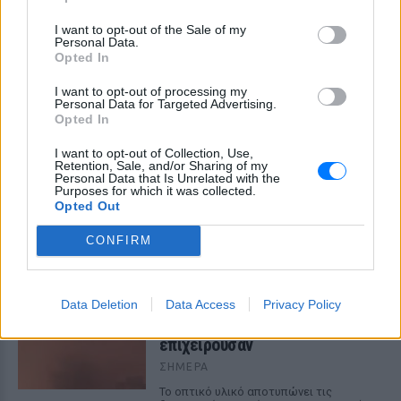
I want to opt-out of the Sale of my
Personal Data.
Opted In
I want to opt-out of processing my
Personal Data for Targeted Advertising.
Opted In
I want to opt-out of Collection, Use,
Retention, Sale, and/or Sharing of my
Personal Data that Is Unrelated with the
Purposes for which it was collected.
ΔΕΙΤΕ ΕΠΙΣΗΣ
Opted Out
CONFIRM
ΣΤΗΝ ΙΔΙΑ ΚΑΤΗΓΟΡΙΑ
Συγκλονιστικό βίντεο από τη
Data Deletion
Data Access
Privacy Policy
φωτιά στο Πόρτο Γερμενό: Η
νύχτα κόλασης που έζησαν όσοι
επιχειρούσαν
ΣΉΜΕΡΑ
Το οπτικό υλικό αποτυπώνει τις