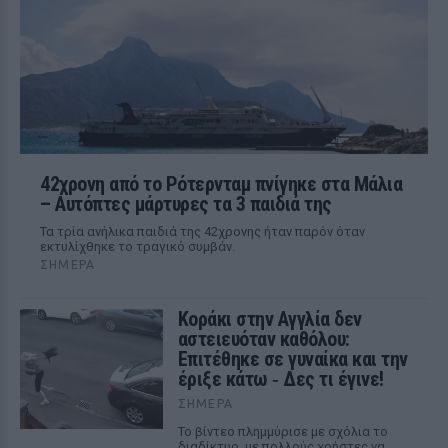
42χρονη από το Ρότερνταμ πνίγηκε στα Μάλια
– Αυτόπτες μάρτυρες τα 3 παιδιά της
Τα τρία ανήλικα παιδιά της 42χρονης ήταν παρόν όταν
εκτυλίχθηκε το τραγικό συμβάν.
ΣΉΜΕΡΑ
Kοράκι στην Αγγλία δεν
αστειευόταν καθόλου:
Επιτέθηκε σε γυναίκα και την
έριξε κάτω ‑ Δες τι έγινε!
ΣΉΜΕΡΑ
Το βίντεο πλημμύρισε με σχόλια το
διαδίκτυο, με πολλούς χρήστες να