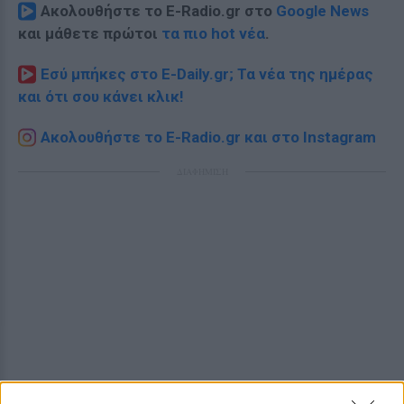
Ακολουθήστε το E-Radio.gr στο
Google News
και μάθετε πρώτοι
τα πιο hot νέα
.
Εσύ μπήκες στο E-Daily.gr; Τα νέα της ημέρας
και ότι σου κάνει κλικ!
Ακολουθήστε το E-Radio.gr και στο Instagram
ΔΙΑΦΗΜΙΣΗ