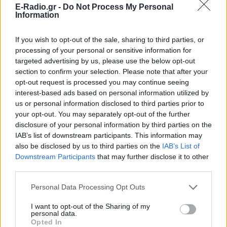
E-Radio.gr -
Do Not Process My Personal
Information
If you wish to opt-out of the sale, sharing to third parties, or
processing of your personal or sensitive information for
targeted advertising by us, please use the below opt-out
section to confirm your selection. Please note that after your
opt-out request is processed you may continue seeing
interest-based ads based on personal information utilized by
us or personal information disclosed to third parties prior to
ΔΕΙΤΕ ΕΠΙΣΗΣ
your opt-out. You may separately opt-out of the further
disclosure of your personal information by third parties on the
IAB’s list of downstream participants. This information may
ΣΤΗΝ ΙΔΙΑ ΚΑΤΗΓΟΡΙΑ
also be disclosed by us to third parties on the
IAB’s List of
Downstream Participants
that may further disclose it to other
Ο Μπρούκλιν Μπέκαμ έβρασε
third parties.
μακαρόνια με θαλασσινό νερό
και δέχτηκε ανελέητο
Personal Data Processing Opt Outs
τρολάρισμα online
I want to opt-out of the Sharing of my
ΣΉΜΕΡΑ
personal data.
Opted In
Πολλοί εξέφρασαν απορία για την