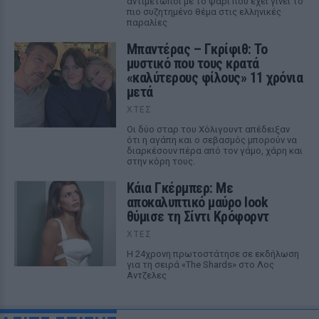
αντιμέτωποι με το ψάρι που έχει γίνει το
πιο συζητημένο θέμα στις ελληνικές
παραλίες
Μπαντέρας – Γκρίφιθ: Το
μυστικό που τους κρατά
«καλύτερους φίλους» 11 χρόνια
μετά
ΧΤΕΣ
Οι δύο σταρ του Χόλιγουντ απέδειξαν
ότι η αγάπη και ο σεβασμός μπορούν να
διαρκέσουν πέρα από τον γάμο, χάρη και
στην κόρη τους.
Κάια Γκέρμπερ: Με
αποκαλυπτικό μαύρο look
θύμισε τη Σίντι Κρόφορντ
ΧΤΕΣ
Η 24χρονη πρωτοστάτησε σε εκδήλωση
για τη σειρά «The Shards» στο Λος
Αντζελες