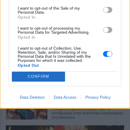
καταλληλότητα του νερού, με σχόλια
όπως «τα πόδια του δεν ήταν μέσα σε
I want to opt-out of the Sale of my
αυτό;»
Personal Data.
Opted In
22 χρόνια από τον θάνατο του
Δημήτρη Παπαμιχαήλ: Η
I want to opt-out of processing my
ανάρτηση της Φίνος Φιλμ για
Personal Data for Targeted Advertising.
Opted In
το «γοητευτικό λεβεντόπαιδο
του ελληνικού σινεμά»
I want to opt-out of Collection, Use,
ΣΉΜΕΡΑ
Retention, Sale, and/or Sharing of my
Personal Data that Is Unrelated with the
Τον θυμόμαστε ως σπουδαίο ηθοποιό και
Purposes for which it was collected.
καλλιτέχνη που αποτέλεσε, μαζί με την
Opted Out
Αλίκη, αναπόσπαστο κομμάτι της
μεγάλης οικογένειας της Φίνος Φιλμ,
CONFIRM
αναφέρεται χαρακτηριστικά
Μαρίνα Βερνίκου: Πόζαρε με
λαγοκέφαλο στο χέρι
Data Deletion
Data Access
Privacy Policy
ΣΉΜΕΡΑ
Η Μαρίνα Βερνίκου εξηγεί πώς να
αντιδρούμε όταν συναντάμε λαγοκέφαλο
στη θάλασσα