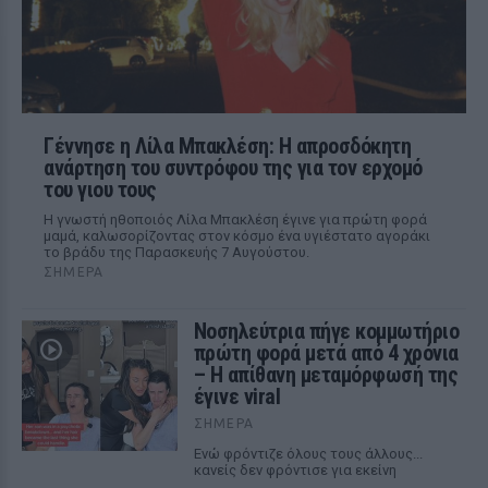
Γέννησε η Λίλα Μπακλέση: Η απροσδόκητη
ανάρτηση του συντρόφου της για τον ερχομό
του γιου τους
Η γνωστή ηθοποιός Λίλα Μπακλέση έγινε για πρώτη φορά
μαμά, καλωσορίζοντας στον κόσμο ένα υγιέστατο αγοράκι
το βράδυ της Παρασκευής 7 Αυγούστου.
ΣΉΜΕΡΑ
Νοσηλεύτρια πήγε κομμωτήριο
πρώτη φορά μετά από 4 χρόνια
– Η απίθανη μεταμόρφωσή της
έγινε viral
ΣΉΜΕΡΑ
Ενώ φρόντιζε όλους τους άλλους...
κανείς δεν φρόντισε για εκείνη