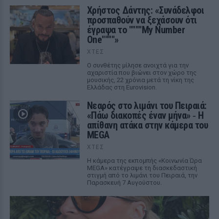
Χρήστος Δάντης: «Συνάδελφοι
προσπαθούν να ξεχάσουν ότι
έγραψα το """"My Number
One""""»
ΧΤΕΣ
Ο συνθέτης μίλησε ανοιχτά για την
αχαριστία που βιώνει στον χώρο της
μουσικής, 22 χρόνια μετά τη νίκη της
Ελλάδας στη Eurovision.
Νεαρός στο λιμάνι του Πειραιά:
«Πάω διακοπές έναν μήνα» ‑ Η
απίθανη ατάκα στην κάμερα του
MEGA
ΧΤΕΣ
Η κάμερα της εκπομπής «Κοινωνία Ώρα
MEGA» κατέγραψε τη διασκεδαστική
στιγμή από το λιμάνι του Πειραιά, την
Παρασκευή 7 Αυγούστου.