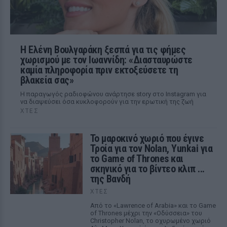
Η Ελένη Βουλγαράκη ξεσπά για τις φήμες
χωρισμού με τον Ιωαννίδη: «Διασταυρώστε
καμία πληροφορία πριν εκτοξεύσετε τη
βλακεία σας»
Η παραγωγός ραδιοφώνου ανάρτησε story στο Instagram για
να διαψεύσει όσα κυκλοφορούν για την ερωτική της ζωή
ΧΤΕΣ
Το μαροκινό χωριό που έγινε
Τροία για τον Nolan, Yunkai για
το Game of Thrones και
σκηνικό για το βίντεο κλιπ ...
της Βανδή
ΧΤΕΣ
Από το «Lawrence of Arabia» και το Game
of Thrones μέχρι την «Οδύσσεια» του
Christopher Nolan, το οχυρωμένο χωριό