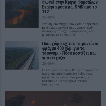
Φωτιά στην Κρήνη Φαρσάλων:
Εναέρια μέσα και SMS από το
112
ΣΉΜΕΡΑ
Στο σημείο επιχειρούν 24 πυροσβέστες
με 8 οχήματα και 3 αεροσκάφη, ενώ
συνδρομή παρέχουν υδροφόρες και
μηχανήματα έργου ΟΤΑ.
Ποια χώρα έχτισε τσιμεντένιο
φράγμα 400 χλμ. για τα
τσουνάμι ‑ Πόσο κοστίζει και
γιατί διχάζει
ΣΉΜΕΡΑ
Επένδυσε πάνω από 12 δισ. δολάρια σε
ένα γιγαντιαίο παράκτιο τείχος που
προκαλεί έντονες αντιδράσεις από
κατοίκους και περιβαλλοντικές
οργανώσεις