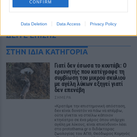
CONFIRM
Data Deletion
Data Access
Privacy Policy
ΔΕΙΤΕ ΕΠΙΣΗΣ
ΣΤΗΝ ΙΔΙΑ ΚΑΤΗΓΟΡΙΑ
Γιατί δεν έσωσα το κουτάβι: Ο
ερευνητής που κατέγραφε τη
συμβίωση του μικρού σκυλιού
με αγέλη λύκων εξηγεί γιατί
δεν επενέβη
ΣΉΜΕΡΑ
«Κρατάμε την επιστημονική απόσταση,
δεν είναι δυνατόν να πάω να επέμβω,
ούτε γίνεται να στείλω κάποιον
κτηνίατρο σε ένα μέρος όπου υπάρχει
αγέλη με λύκους, είναι επικίνδυνο» λέει
στο protothema.gr ο διδάκτορας
ζωολογίας του ΑΠΘ, Θεόδωρος Κομηνός