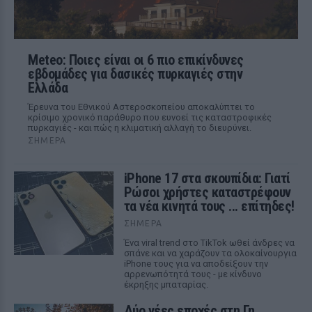
Meteo: Ποιες είναι οι 6 πιο επικίνδυνες
εβδομάδες για δασικές πυρκαγιές στην
Ελλάδα
Έρευνα του Εθνικού Αστεροσκοπείου αποκαλύπτει το
κρίσιμο χρονικό παράθυρο που ευνοεί τις καταστροφικές
πυρκαγιές - και πώς η κλιματική αλλαγή το διευρύνει.
ΣΉΜΕΡΑ
iPhone 17 στα σκουπίδια: Γιατί
Ρώσοι χρήστες καταστρέφουν
τα νέα κινητά τους ... επίτηδες!
ΣΉΜΕΡΑ
Ένα viral trend στο TikTok ωθεί άνδρες να
σπάνε και να χαράζουν τα ολοκαίνουργια
iPhone τους για να αποδείξουν την
αρρενωπότητά τους - με κίνδυνο
έκρηξης μπαταρίας.
Δύο νέες εποχές στη Γη