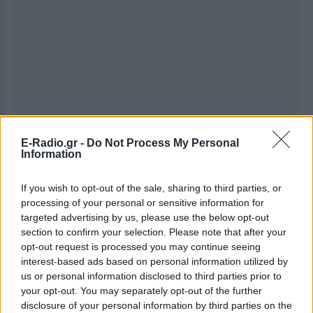
E-Radio.gr -
Do Not Process My Personal
Information
If you wish to opt-out of the sale, sharing to third parties, or
processing of your personal or sensitive information for
targeted advertising by us, please use the below opt-out
section to confirm your selection. Please note that after your
Ακολουθήστε το E-Radio.gr στο
Google News
opt-out request is processed you may continue seeing
και μάθετε πρώτοι
τα πιο hot νέα
.
interest-based ads based on personal information utilized by
us or personal information disclosed to third parties prior to
your opt-out. You may separately opt-out of the further
Για ακόμη περισσότερα
νέα
, μπείτε στην
ροή
disclosure of your personal information by third parties on the
ειδήσεων
του E-Daily.gr