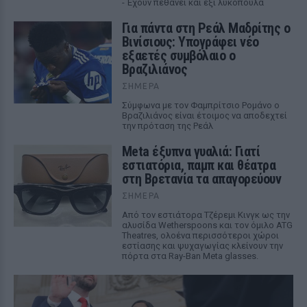
- Έχουν πεθάνει και έξι λυκόπουλα
Για πάντα στη Ρεάλ Μαδρίτης ο
Βινίσιους: Υπογράφει νέο
εξαετές συμβόλαιο ο
Βραζιλιάνος
ΣΉΜΕΡΑ
Σύμφωνα με τον Φαμπρίτσιο Ρομάνο ο
Βραζιλιάνος είναι έτοιμος να αποδεχτεί
την πρόταση της Ρεάλ
Meta έξυπνα γυαλιά: Γιατί
εστιατόρια, παμπ και θέατρα
στη Βρετανία τα απαγορεύουν
ΣΉΜΕΡΑ
Από τον εστιάτορα Τζέρεμι Κινγκ ως την
αλυσίδα Wetherspoons και τον όμιλο ATG
Theatres, ολοένα περισσότεροι χώροι
εστίασης και ψυχαγωγίας κλείνουν την
πόρτα στα Ray-Ban Meta glasses.