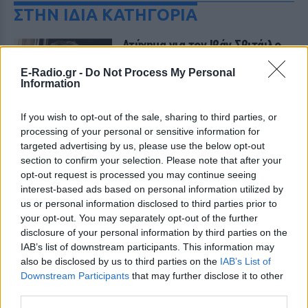
ΣΤΗΝ ΙΔΙΑ ΚΑΤΗΓΟΡΙΑ
Ατύχημα για τον Ιβάν Σβιτάιλο
στην Κέρκυρα: «Θα σηκωθώ πιο
δυνατός»
E-Radio.gr -
Do Not Process My Personal
Information
ΣΉΜΕΡΑ
Ο ηθοποιός και χορευτής μοιράστηκε
If you wish to opt-out of the sale, sharing to third parties, or
στο Instagram μια φωτογραφία από
πρόσφατη εξέτασή του, με ένα μήνυμα
processing of your personal or sensitive information for
θάρρους
targeted advertising by us, please use the below opt-out
section to confirm your selection. Please note that after your
Φοβερή ιστορία στον ΟΦΗ:
opt-out request is processed you may continue seeing
Ένας κάτοχος εισιτηρίου
interest-based ads based on personal information utilized by
διαρκείας είναι μόλις 2 μηνών
us or personal information disclosed to third parties prior to
ΣΉΜΕΡΑ
your opt-out. You may separately opt-out of the further
Οπαδός από κούνια κυριολεκτικά στον
disclosure of your personal information by third parties on the
ΟΦΗ
IAB’s list of downstream participants. This information may
also be disclosed by us to third parties on the
IAB’s List of
Διακοπές στη Μύκονο για τη
Downstream Participants
that may further disclose it to other
Βάλια Χατζηθεοδώρου ‑ οι
third parties.
φωτογραφίες με μαγιό στην
παραλία