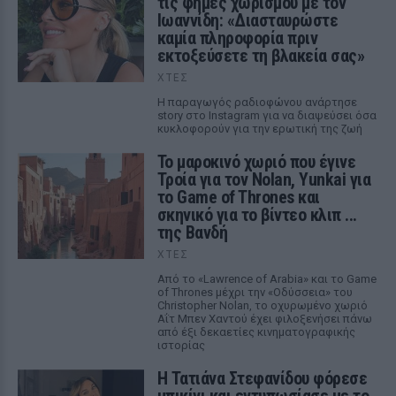
τις φήμες χωρισμού με τον
Ιωαννίδη: «Διασταυρώστε
καμία πληροφορία πριν
εκτοξεύσετε τη βλακεία σας»
ΧΤΕΣ
Η παραγωγός ραδιοφώνου ανάρτησε
story στο Instagram για να διαψεύσει όσα
κυκλοφορούν για την ερωτική της ζωή
Το μαροκινό χωριό που έγινε
Τροία για τον Nolan, Yunkai για
το Game of Thrones και
σκηνικό για το βίντεο κλιπ ...
της Βανδή
ΧΤΕΣ
Από το «Lawrence of Arabia» και το Game
of Thrones μέχρι την «Οδύσσεια» του
Christopher Nolan, το οχυρωμένο χωριό
Αΐτ Μπεν Χαντού έχει φιλοξενήσει πάνω
από έξι δεκαετίες κινηματογραφικής
ιστορίας
Η Τατιάνα Στεφανίδου φόρεσε