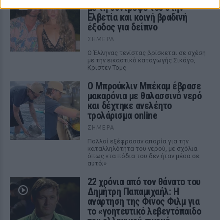
με τη σύντροφό του στην
Ελβετία και κοινή βραδινή
έξοδος για δείπνο
ΣΉΜΕΡΑ
Ο Έλληνας τενίστας βρίσκεται σε σχέση
με την εικαστικό καταγωγής Σικάγο,
Κρίστεν Τομς
Ο Μπρούκλιν Μπέκαμ έβρασε
μακαρόνια με θαλασσινό νερό
και δέχτηκε ανελέητο
τρολάρισμα online
ΣΉΜΕΡΑ
Πολλοί εξέφρασαν απορία για την
καταλληλότητα του νερού, με σχόλια
όπως «τα πόδια του δεν ήταν μέσα σε
αυτό;»
22 χρόνια από τον θάνατο του
Δημήτρη Παπαμιχαήλ: Η
ανάρτηση της Φίνος Φιλμ για
το «γοητευτικό λεβεντόπαιδο