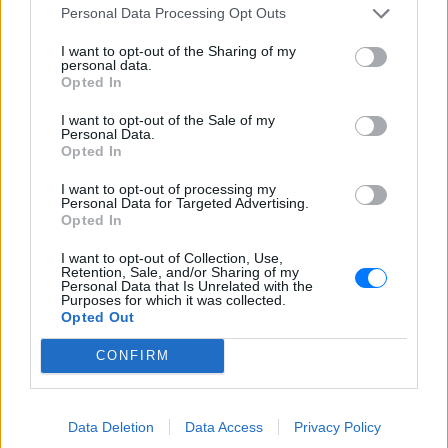
Personal Data Processing Opt Outs
ΣΉΜΕΡΑ
I want to opt-out of the Sharing of my
Μέσα από ανάρτηση στο Instagram
personal data.
μοιράστηκε στιγμές από τις
καλοκαιρινές της διακοπές στο νησί των
Opted In
ανέμων
I want to opt-out of the Sale of my
Personal Data.
Opted In
I want to opt-out of processing my
Personal Data for Targeted Advertising.
Opted In
I want to opt-out of Collection, Use,
H Ιωάννα Σιαμπάνη ανέβασε φωτογραφίες με
Retention, Sale, and/or Sharing of my
Personal Data that Is Unrelated with the
τους γιους της – Η στιγμή του θηλασμού και οι
Purposes for which it was collected.
μέρες χωρίς πρόγραμμα
Opted Out
Η πρώην παίκτρια του «My Style Rocks» και ο Τζίμης
Σταθοκωστόπουλος απέκτησαν πρόσφατα το δεύτερο
CONFIRM
παιδί τους
ΣΉΜΕΡΑ
Data Deletion
Data Access
Privacy Policy
Στέφανος Τσιτσιπάς: Αγκαλιά