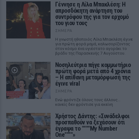
Γέννησε η Λίλα Μπακλέση: Η
απροσδόκητη ανάρτηση του
συντρόφου της για τον ερχομό
του γιου τους
ΣΉΜΕΡΑ
Η γνωστή ηθοποιός Λίλα Μπακλέση έγινε
για πρώτη φορά μαμά, καλωσορίζοντας
στον κόσμο ένα υγιέστατο αγοράκι το
βράδυ της Παρασκευής 7 Αυγούστου.
Νοσηλεύτρια πήγε κομμωτήριο
πρώτη φορά μετά από 4 χρόνια
– Η απίθανη μεταμόρφωσή της
έγινε viral
ΣΉΜΕΡΑ
Ενώ φρόντιζε όλους τους άλλους...
κανείς δεν φρόντισε για εκείνη
Χρήστος Δάντης: «Συνάδελφοι
προσπαθούν να ξεχάσουν ότι
έγραψα το """"My Number
One""""»