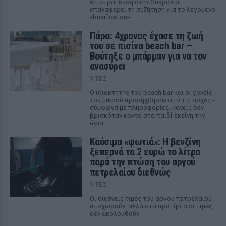
επιστράτευση στην Ουκρανία
επαναφέρει τη συζήτηση για το λεγόμενο
«busification».
Πάρο: 4χρονος έχασε τη ζωή
του σε πισίνα beach bar –
Βούτηξε ο μπάρμαν για να τον
ανασύρει
ΧΤΕΣ
Ο ιδιοκτήτης του beach bar και οι γονείς
του μικρού προσήχθησαν από τις αρχές -
σύμφωνα με πληροφορίες, κανείς δεν
βρισκόταν κοντά στο παιδί εκείνη την
ώρα
Καύσιμα «φωτιά»: Η βενζίνη
ξεπερνά τα 2 ευρώ το λίτρο
παρά την πτώση του αργού
πετρελαίου διεθνώς
ΧΤΕΣ
Οι διεθνείς τιμές του αργού πετρελαίου
υποχωρούν, αλλά στα πρατήρια οι τιμές
δεν ακολουθούν