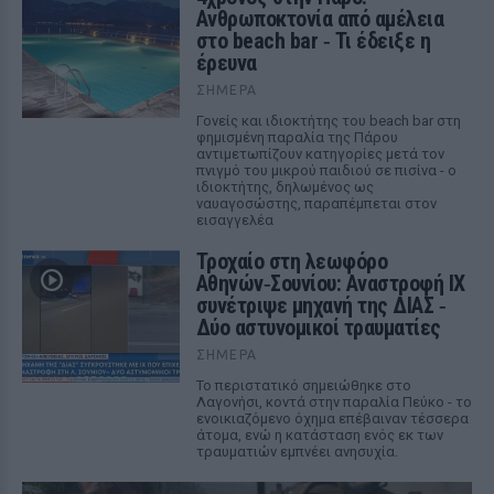
Ανθρωποκτονία από αμέλεια
στο beach bar ‑ Τι έδειξε η
έρευνα
ΣΉΜΕΡΑ
Γονείς και ιδιοκτήτης του beach bar στη
φημισμένη παραλία της Πάρου
αντιμετωπίζουν κατηγορίες μετά τον
πνιγμό του μικρού παιδιού σε πισίνα - ο
ιδιοκτήτης, δηλωμένος ως
ναυαγοσώστης, παραπέμπεται στον
εισαγγελέα
Τροχαίο στη λεωφόρο
Αθηνών‑Σουνίου: Αναστροφή ΙΧ
συνέτριψε μηχανή της ΔΙΑΣ ‑
Δύο αστυνομικοί τραυματίες
ΣΉΜΕΡΑ
Το περιστατικό σημειώθηκε στο
Λαγονήσι, κοντά στην παραλία Πεύκο - το
ενοικιαζόμενο όχημα επέβαιναν τέσσερα
άτομα, ενώ η κατάσταση ενός εκ των
τραυματιών εμπνέει ανησυχία.