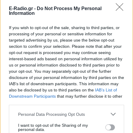
E-Radio.gr -
Do Not Process My Personal
Information
ΔΕΙΤΕ ΕΠΙΣΗΣ
If you wish to opt-out of the sale, sharing to third parties, or
processing of your personal or sensitive information for
targeted advertising by us, please use the below opt-out
ΣΤΗΝ ΙΔΙΑ ΚΑΤΗΓΟΡΙΑ
section to confirm your selection. Please note that after your
opt-out request is processed you may continue seeing
Επιτρέπεται να προσπεράσεις
interest-based ads based on personal information utilized by
περιπολικό; Τι λέει ο ΚΟΚ που
us or personal information disclosed to third parties prior to
οι περισσότεροι αγνοούν
your opt-out. You may separately opt-out of the further
ΣΉΜΕΡΑ
disclosure of your personal information by third parties on the
IAB’s list of downstream participants. This information may
Ο Κώδικας Οδικής Κυκλοφορίας δεν
απαγορεύει την προσπέραση οχήματος
also be disclosed by us to third parties on the
IAB’s List of
της αστυνομίας, αλλά ισχύουν
Downstream Participants
that may further disclose it to other
συγκεκριμένοι κανόνες που κάθε οδηγός
πρέπει να γνωρίζει.
third parties.
Επίθεση στον Ερυθρό Σταυρό:
Personal Data Processing Opt Outs
Ασθενής χτύπησε νοσηλεύτρια
σε πόρτες ‑ Τι καταγγέλλει η
I want to opt-out of the Sharing of my
personal data.
ΠΟΕΔΗΝ για τους φύλακες