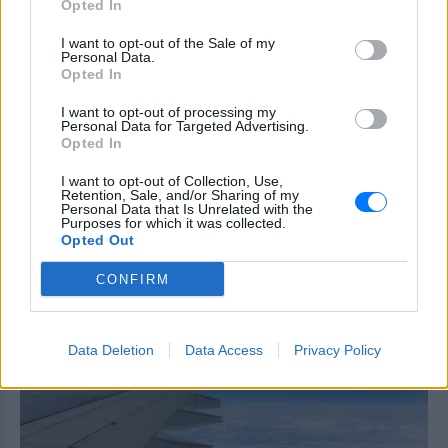
Opted In
ΣΉΜΕΡΑ
I want to opt-out of the Sale of my
Το περιστατικό βίας στα Επείγοντα
Personal Data.
σημειώθηκε τα ξημερώματα του
Opted In
Σαββάτου - ο πρόεδρος της ΠΟΕΔΗΝ
Μιχάλης Γιαννάκος ζητά ουσιαστικά
μέτρα προστασίας για το νοσηλευτικό
I want to opt-out of processing my
προσωπικό
Personal Data for Targeted Advertising.
Opted In
Πάρος: Κλειστό το beach bar
όπου πνίγηκε ο 4χρονος –
I want to opt-out of Collection, Use,
Δικογραφία για ανθρωποκτονία
Retention, Sale, and/or Sharing of my
Personal Data that Is Unrelated with the
από αμέλεια
Purposes for which it was collected.
Opted Out
ΣΉΜΕΡΑ
Ο ιδιοκτήτης της επιχείρησης κρατείται
CONFIRM
και αναμένεται να οδηγηθεί στον
εισαγγελέα, ενώ οι γονείς του παιδιού
αφέθηκαν ελεύθεροι μετά τη
σχηματισθείσα δικογραφία.
Data Deletion
Data Access
Privacy Policy