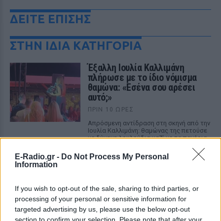
ΔΕΙΤΕ ΕΠΙΣΗΣ
ΣΤΗΝ ΙΔΙΑ ΚΑΤΗΓΟΡΙΑ
Έξαλλη Ιουλία Καλλιμάνη
πλήρωσε με το ίδιο νόμισμα
θαμώνα: «Εσένα σου αρέσει
αυτό;»
ΠΡΙΝ 10 ΏΡΕΣ
Απρόσμενη αντίδραση στη σκηνή από την
Ιουλία Καλλιμάνη: θαμώνας της πετούσε
με δύναμη λουλούδια μαζί με τα πανέρια
και η τραγουδίστρια ανταπέδωσε
αμέσως.
E-Radio.gr -
Do Not Process My Personal
Information
«Τα κάνετε κάφρους και κτήνη
χωρίς ενσυναίσθηση»: Ο Τάσος
If you wish to opt-out of the sale, sharing to third parties, or
Δούσης...δικάζει
processing of your personal or sensitive information for
ΠΡΙΝ 10 ΏΡΕΣ
targeted advertising by us, please use the below opt-out
Αφορμή στάθηκαν δύο πραγματικά
section to confirm your selection. Please note that after your