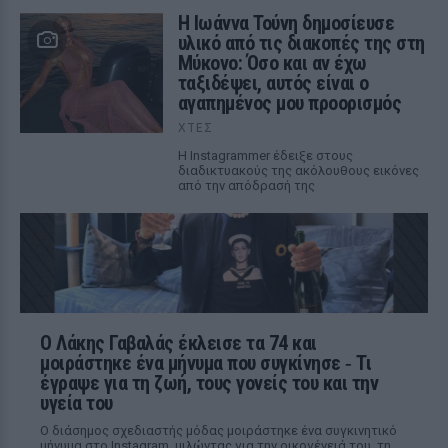
Η Ιωάννα Τούνη δημοσίευσε
υλικό από τις διακοπές της στη
Μύκονο: Όσο και αν έχω
ταξιδέψει, αυτός είναι ο
αγαπημένος μου προορισμός
ΧΤΕΣ
Η Instagrammer έδειξε στους
διαδικτυακούς της ακόλουθους εικόνες
από την απόδρασή της
Ο Λάκης Γαβαλάς έκλεισε τα 74 και
μοιράστηκε ένα μήνυμα που συγκίνησε ‑ Τι
έγραψε για τη ζωή, τους γονείς του και την
υγεία του
Ο διάσημος σχεδιαστής μόδας μοιράστηκε ένα συγκινητικό
μήνυμα στο Instagram, μιλώντας για την οικογένειά του, τη