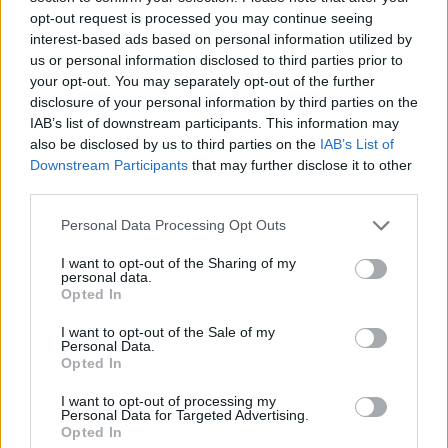
περιστατικά των καλοκαιρινών
opt-out request is processed you may continue seeing
διακοπών
interest-based ads based on personal information utilized by
Μυστική γαμήλια γιορτή για
us or personal information disclosed to third parties prior to
πασίγνωστο ζευγάρι σε
your opt-out. You may separately opt-out of the further
πολυτελές κτήμα με
disclosure of your personal information by third parties on the
απαγόρευση κινητών
IAB’s list of downstream participants. This information may
also be disclosed by us to third parties on the
IAB’s List of
ΠΡΙΝ 10 ΏΡΕΣ
Downstream Participants
that may further disclose it to other
Η εκδήλωση διοργανώθηκε με
third parties.
εξαιρετικά αυστηρά μέτρα για την
προστασία της ιδιωτικής ζωής του
ζευγαριού
Personal Data Processing Opt Outs
I want to opt-out of the Sharing of my
personal data.
Opted In
I want to opt-out of the Sale of my
Personal Data.
Opted In
Πού εξαφανίστηκε η Dido; Η τραγουδίστρια
I want to opt-out of processing my
που πούλησε 40 εκ. δίσκους άφησε τη δόξα
Personal Data for Targeted Advertising.
και άλλαξε ζωή
Opted In