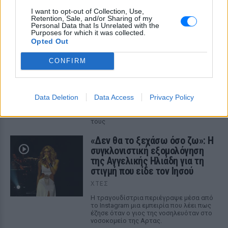
Με επιτυχίες όπως τα «Thank You», «White Flag» και τη
I want to opt-out of Collection, Use,
θρυλική συνεργασία της με τον Eminem στο «Stan», η Dido
Retention, Sale, and/or Sharing of my
έγινε μία από τις μεγαλύτερες ποπ σταρ των 00s
Personal Data that Is Unrelated with the
ΠΡΙΝ 10 ΏΡΕΣ
Purposes for which it was collected.
Opted Out
Η πιο δύσκολη στιγμή στη ζωή
CONFIRM
του Barack Obama δεν συνέβη
στον Λευκό Οίκο
ΠΡΙΝ 10 ΏΡΕΣ
Data Deletion
Data Access
Privacy Policy
Η νύχτα που ο Barack και η Michelle
Obama φοβήθηκαν για τη ζωή της κόρης
τους
«Δεν θα το ξεχάσω όσο ζω»: Η
συγκλονιστική εξομολόγηση
της Αγγελικής Ηλιάδη για τη
στιγμή που είδε τον Ιησού
ΧΤΕΣ
Η τραγουδίστρια περιέγραψε μέσα από
το Instagram μια εμπειρία που λέει πως
έζησε όταν ο γιος της νοσηλευόταν στο
νοσοκομείο της Αρτας.