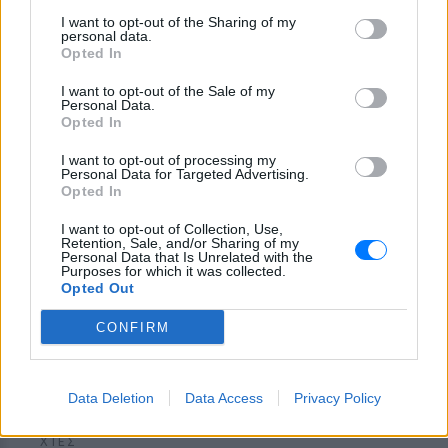
Το απογευματινό μπάνιο της
I want to opt-out of the Sharing of my
personal data.
Μαρίας Σολωμού στη θάλασσα:
Opted In
Η τέλεια ώρα, γράφει από τη
Σαντορίνη
I want to opt-out of the Sale of my
Personal Data.
ΧΤΕΣ
Opted In
Η ηθοποιός μοιράστηκε μία φωτογραφία
της με μαγιό από παραλία του νησιού
I want to opt-out of processing my
Personal Data for Targeted Advertising.
Opted In
I want to opt-out of Collection, Use,
Retention, Sale, and/or Sharing of my
Personal Data that Is Unrelated with the
Purposes for which it was collected.
Opted Out
CONFIRM
Εύη Βατίδου: Αναψε φωτιές με κόκκινο μπικίνι
στην παραλία της Μυκόνου
Το πρώην μοντέλο απολάμβανε χαλαρές στιγμές στην
Data Deletion
Data Access
Privacy Policy
παραλία Αγράρι, με την κάμερα του Mykonos Live TV να την
καταγράφει
ΧΤΕΣ