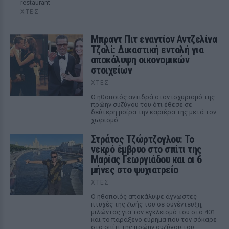
restaurant
ΧΤΕΣ
Μπραντ Πιτ εναντίον Αντζελίνα
Τζολί: Δικαστική εντολή για
αποκάλυψη οικονομικών
στοιχείων
ΧΤΕΣ
Ο ηθοποιός αντιδρά στον ισχυρισμό της
πρώην συζύγου του ότι έθεσε σε
δεύτερη μοίρα την καριέρα της μετά τον
χωρισμό
Στράτος Τζώρτζογλου: Το
νεκρό έμβρυο στο σπίτι της
Μαρίας Γεωργιάδου και οι 6
μήνες στο ψυχιατρείο
ΧΤΕΣ
Ο ηθοποιός αποκάλυψε άγνωστες
πτυχές της ζωής του σε συνέντευξη,
μιλώντας για τον εγκλεισμό του στο 401
και το παράξενο εύρημα που τον σόκαρε
στο σπίτι της πρώην συζύγου του.