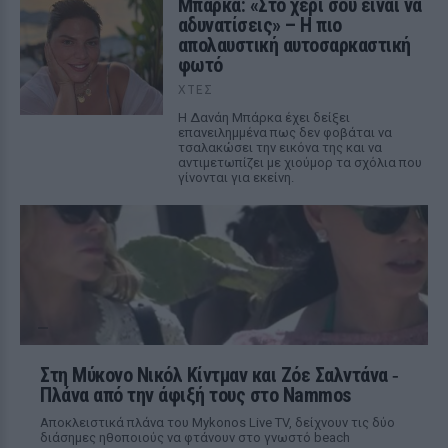
Μπάρκα: «Στο χέρι σου είναι να
αδυνατίσεις» – Η πιο
απολαυστική αυτοσαρκαστική
φωτό
ΧΤΕΣ
Η Δανάη Μπάρκα έχει δείξει
επανειλημμένα πως δεν φοβάται να
τσαλακώσει την εικόνα της και να
αντιμετωπίζει με χιούμορ τα σχόλια που
γίνονται για εκείνη.
Στη Μύκονο Νικόλ Κίντμαν και Ζόε Σαλντάνα ‑
Πλάνα από την άφιξή τους στο Nammos
Αποκλειστικά πλάνα του Mykonos Live TV, δείχνουν τις δύο
διάσημες ηθοποιούς να φτάνουν στο γνωστό beach