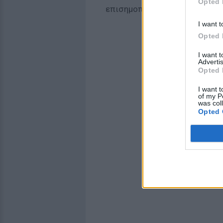
Opted 
επισημοποίησαν την αγάπη του
I want t
Opted 
I want 
Advertis
Opted 
I want t
of my P
was col
Opted 