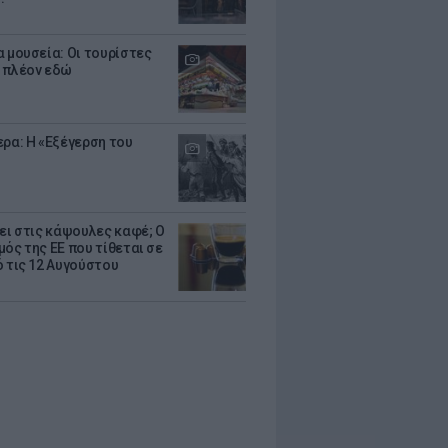
α μουσεία: Οι τουρίστες
 πλέον εδώ
ερα: Η «Εξέγερση του
ζει στις κάψουλες καφέ; Ο
μός της ΕΕ που τίθεται σε
ό τις 12 Αυγούστου