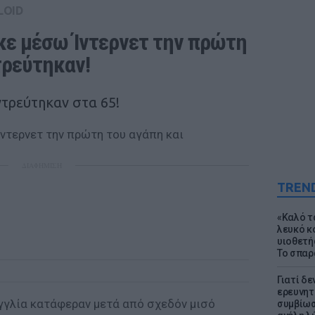
LOID
κε μέσω Ίντερνετ την πρώτη 
τρεύτηκαν! 
ντρεύτηκαν στα 65!
ΔΙΑΦΗΜΙΣΗ
TREN
«Καλό τα
λευκό κ
υιοθετή
Το σπαρ
Γιατί δε
ερευνητ
Αγγλία κατάφεραν μετά από σχεδόν μισό
συμβίωσ