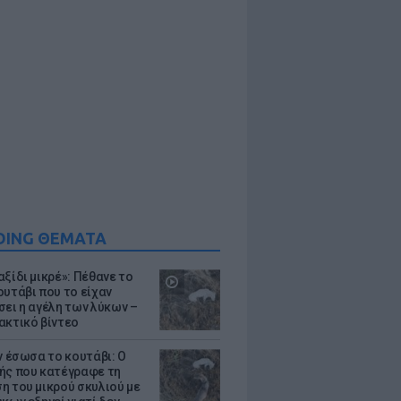
DING ΘΕΜΑΤΑ
ξίδι μικρέ»: Πέθανε το
ουτάβι που το είχαν
σει η αγέλη των λύκων –
ακτικό βίντεο
ν έσωσα το κουτάβι: Ο
ής που κατέγραφε τη
η του μικρού σκυλιού με