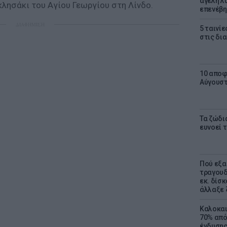
αγέλη λύ
κλησάκι του Αγίου Γεωργίου στη Λίνδο.
επενέβη
ΔΙΑΦΗΜΙΣΗ
5 ταινίε
στις δι
10 αποφ
Αύγουσ
Τα ζώδια
ευνοεί 
Πού εξα
τραγουδ
εκ. δίσ
άλλαξε 
Καλοκαι
70% από
ένδυσης