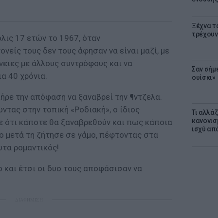
Ξέχνα τ
τρέχουν
όλις 17 ετών το 1967, όταν
νείς τους δεν τους άφησαν να είναι μαζί, με
νειες με άλλους συντρόφους και να
Σαν σήμ
α 40 χρόνια.
ουίσκι»
πήρε την απόφαση να ξαναβρεί την ¶ντζελα.
ώντας στην τοπική «Ροδιακή», ο ίδιος
Τι αλλά
κανονισ
 ότι κάποτε θα ξαναβρεθούν και πως κάποια
ισχύ απ
νο μετά τη ζήτησε σε γάμο, πέφτοντας στα
υτα ρομαντικός!
 και έτσι οι δυο τους αποφάσισαν να
ΔΙΑΦΗΜΙΣΗ