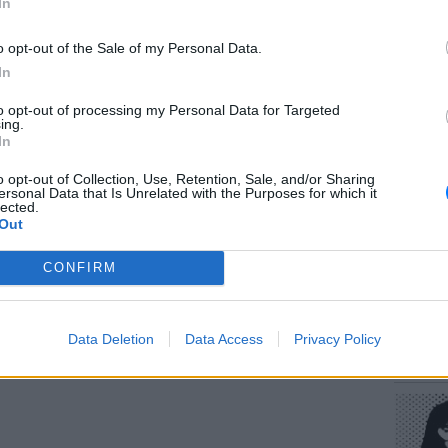
In
ς σε ηλικία 65 και 64 ετών αντίστοιχα.
o opt-out of the Sale of my Personal Data.
In
to opt-out of processing my Personal Data for Targeted
ΕΥ ΖΗΝ
ing.
Πώς να
In
στους 
o opt-out of Collection, Use, Retention, Sale, and/or Sharing
ersonal Data that Is Unrelated with the Purposes for which it
lected.
Out
CONFIRM
POP CU
Data Deletion
Data Access
Privacy Policy
Η κωμω
νεοπλο