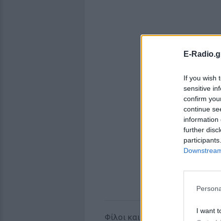
E-Radio.g
If you wish 
sensitive in
confirm you
continue se
information 
further disc
participants
Downstream 
Persona
I want t
Φίλοι και συγγενείς παραβρέθ