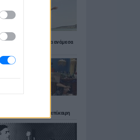
 αποφύγεις το σύγκαμα ανάμεσα
μηρούς
LTURE
δία που σατίρισε τον
υτισμό και παραμένει επίκαιρη