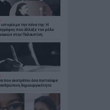
Α
ιστορία με την πένα της: Η
ογράφος που άλλαξε τον ρόλο
ναικών στην Παλαιστίνη
Α
να που ανατρέπει όσα πιστεύαμε
ν ανθρώπινη δημιουργικότητα