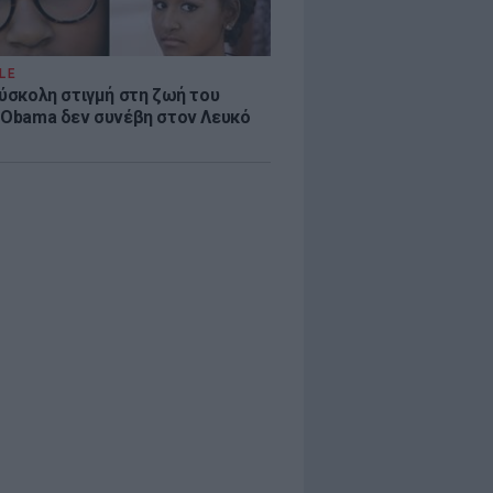
LE
δύσκολη στιγμή στη ζωή του
 Obama δεν συνέβη στον Λευκό