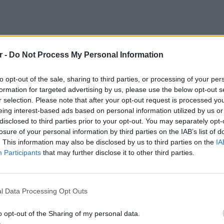
r -
Do Not Process My Personal Information
to opt-out of the sale, sharing to third parties, or processing of your per
formation for targeted advertising by us, please use the below opt-out s
r selection. Please note that after your opt-out request is processed y
eing interest-based ads based on personal information utilized by us or
disclosed to third parties prior to your opt-out. You may separately opt-
losure of your personal information by third parties on the IAB’s list of
. This information may also be disclosed by us to third parties on the
IA
Participants
that may further disclose it to other third parties.
ΕΥ ΖΗΝ
6 φρού
l Data Processing Opt Outs
εκτός 
o opt-out of the Sharing of my personal data.
ηκαν στο γάμο της ¶ντζελα και του Κεν, που