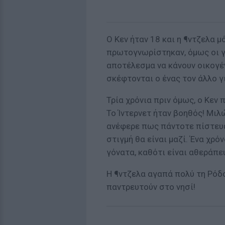
Ο Κεν ήταν 18 και η ¶ντζελα μ
πρωτογνωρίστηκαν, όμως οι γο
αποτέλεσμα να κάνουν οικογέ
σκέφτονται ο ένας τον άλλο γι
Τρία χρόνια πριν όμως, ο Κεν 
Το Ίντερνετ ήταν βοηθός! Μιλ
ανέφερε πως πάντοτε πίστευε
στιγμή θα είναι μαζί. Ένα χρό
γόνατα, καθότι είναι αθεράπε
Η ¶ντζελα αγαπά πολύ τη Ρόδο
παντρευτούν στο νησί!