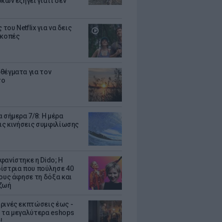
κων εξηγεί γιατί δεν
ς του Netflix για να δεις
ακοπές
θέγματα για τον
το
 σήμερα 7/8: Η μέρα
τις κινήσεις συμφιλίωσης
φανίστηκε η Dido; Η
ίστρια που πούλησε 40
κους άφησε τη δόξα και
ζωή
ρινές εκπτώσεις έως -
 τα μεγαλύτερα eshops
!