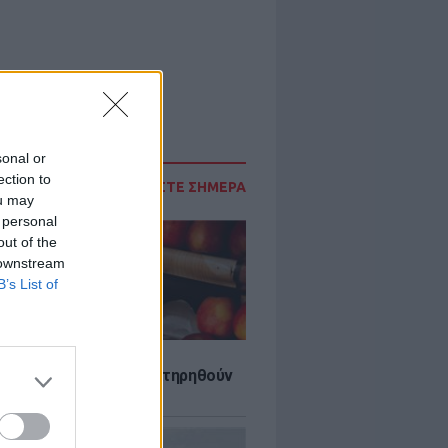
sonal or
ection to
ΔΙΑΒΑΣΤΕ ΣΗΜΕΡΑ
ou may
 personal
out of the
 downstream
B’s List of
τα που μπορουν να διατηρηθούν
ψυγείου το καλοκαίρι