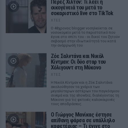
Πέρεζ Χίλτον: Τι λέει η
οικογένειά του μετά το
σοκαριστικό live στο TikTok
ΧΤΕΣ
Ο 48χρονος blogger νοσηλεύεται σε
νοσοκομείο μετά το περιστατικό που
έγινε στο σπίτι του - οι δικοί του ζητούν
σεβασμό στην ιδιωτικότητά του κατά
την ανάρρωσή του
Ζόε Σαλντάνα και Νικόλ
Κίντμαν: Οι δύο σταρ του
Χόλιγουντ στη Μύκονο
ΧΤΕΣ
Η Νικόλ Κίντμαν και η Ζόε Σαλντάνα
ακολούθησαν τα χνάρια των
μεγαλύτερων αστέρων του παγκόσμιου
σινεμά και της showbiz, διαλέγοντας τη
Μύκονο για τις φετινές καλοκαιρινές
τους αποδράσεις.
Ο Γιώργος Μανίκας έστησε
απίθανη φάρσα σε υπάλληλο
καφετέριας – Τι έγινε στο