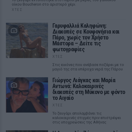
οίκου Boucheron στο αριστερό χέρι
ΧΤΕΣ
Γαρυφαλλιά Καληφώνη:
Διακοπές σε Κουφονήσια και
Πάρο, χωρίς τον Χρήστο
Μάστορα – Δείτε τις
φωτογραφίες
ΧΤΕΣ
Στις εικόνες που ανέβασε ποζάρει με το
μαγιό της στα υπέροχα νερά της Πάρου
Γιώργος Λιάγκας και Μαρία
Αντωνά: Καλοκαιρινές
διακοπές στη Μύκονο με φόντο
το Αιγαίο
ΧΤΕΣ
Το ζευγάρι απολαμβάνει τις
καλοκαιρινές στιγμές πριν επιστρέψει
στις υποχρεώσεις της Αθήνας