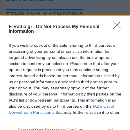
ΣΤΗΝ ΙΔΙΑ ΚΑΤΗΓΟΡΙΑ
Πού εξαφανίστηκε η Dido; Η
E-Radio.gr -
Do Not Process My Personal
Information
τραγουδίστρια που πούλησε 40
εκ. δίσκους άφησε τη δόξα και
άλλαξε ζωή
If you wish to opt-out of the sale, sharing to third parties, or
processing of your personal or sensitive information for
ΠΡΙΝ 5 ΏΡΕΣ
targeted advertising by us, please use the below opt-out
Με επιτυχίες όπως τα «Thank You»,
section to confirm your selection. Please note that after your
«White Flag» και τη θρυλική συνεργασία
της με τον Eminem στο «Stan», η Dido
opt-out request is processed you may continue seeing
έγινε μία από τις μεγαλύτερες ποπ σταρ
interest-based ads based on personal information utilized by
των 00s
us or personal information disclosed to third parties prior to
Η πιο δύσκολη στιγμή στη ζωή
your opt-out. You may separately opt-out of the further
του Barack Obama δεν συνέβη
disclosure of your personal information by third parties on the
στον Λευκό Οίκο
IAB’s list of downstream participants. This information may
also be disclosed by us to third parties on the
IAB’s List of
ΠΡΙΝ 5 ΏΡΕΣ
Downstream Participants
that may further disclose it to other
Η νύχτα που ο Barack και η Michelle
third parties.
Obama φοβήθηκαν για τη ζωή της κόρης
τους
Personal Data Processing Opt Outs