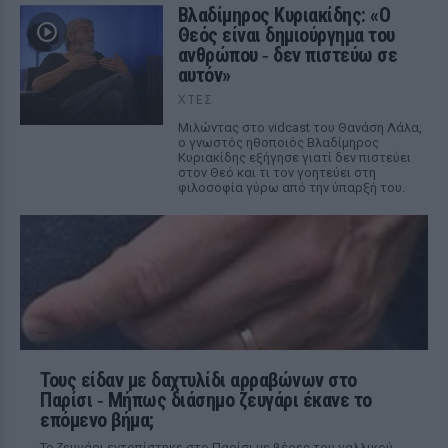
Βλαδίμηρος Κυριακίδης: «Ο
Θεός είναι δημιούργημα του
ανθρώπου ‑ δεν πιστεύω σε
αυτόν»
ΧΤΕΣ
Μιλώντας στο vidcast του Θανάση Λάλα,
ο γνωστός ηθοποιός Βλαδίμηρος
Κυριακίδης εξήγησε γιατί δεν πιστεύει
στον Θεό και τι τον γοητεύει στη
φιλοσοφία γύρω από την ύπαρξή του.
Τους είδαν με δαχτυλίδι αρραβώνων στο
Παρίσι ‑ Μήπως διάσημο ζευγάρι έκανε το
επόμενο βήμα;
Το ζευγάρι εντοπίστηκε στο Παρίσι με βέρες του γαλλικού