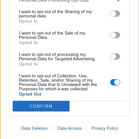
«Δεν θα το ξεχάσω όσο ζω»: Η
συγκλονιστική εξομολόγηση
I want to opt-out of the Sharing of my
personal data.
της Αγγελικής Ηλιάδη για τη
Opted In
στιγμή που είδε τον Ιησού
ΧΤΕΣ
I want to opt-out of the Sale of my
Personal Data.
Η τραγουδίστρια περιέγραψε μέσα από
Opted In
το Instagram μια εμπειρία που λέει πως
έζησε όταν ο γιος της νοσηλευόταν στο
νοσοκομείο της Αρτας.
I want to opt-out of processing my
Personal Data for Targeted Advertising.
Opted In
I want to opt-out of Collection, Use,
Retention, Sale, and/or Sharing of my
Personal Data that Is Unrelated with the
Purposes for which it was collected.
Opted Out
Η Ιωάννα Τούνη δημοσίευσε υλικό από τις
CONFIRM
διακοπές της στη Μύκονο: Όσο και αν έχω
ταξιδέψει, αυτός είναι ο αγαπημένος μου
προορισμός
Data Deletion
Data Access
Privacy Policy
Η Instagrammer έδειξε στους διαδικτυακούς της