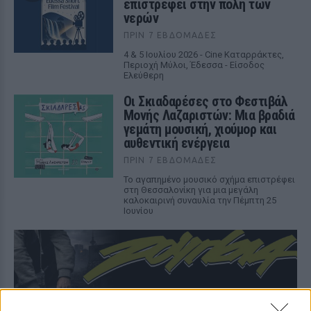
επιστρέφει στην πόλη των
νερών
ΠΡΙΝ 7 ΕΒΔΟΜΆΔΕΣ
4 & 5 Ιουλίου 2026 - Cine Καταρράκτες,
Περιοχή Μύλοι, Έδεσσα - Είσοδος
Ελεύθερη
Οι Σκιαδαρέσες στο Φεστιβάλ
Μονής Λαζαριστών: Μια βραδιά
γεμάτη μουσική, χιούμορ και
αυθεντική ενέργεια
ΠΡΙΝ 7 ΕΒΔΟΜΆΔΕΣ
Το αγαπημένο μουσικό σχήμα επιστρέφει
στη Θεσσαλονίκη για μια μεγάλη
καλοκαιρινή συναυλία την Πέμπτη 25
Ιουνίου