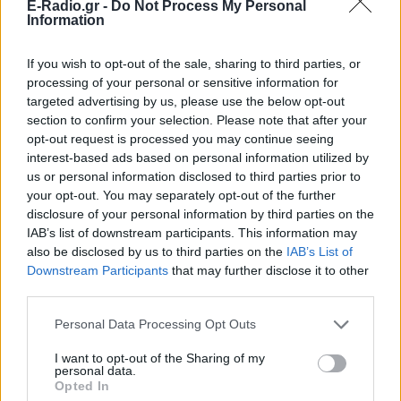
E-Radio.gr -
Do Not Process My Personal
Information
Ο 12ος Πίθηκος στο Φεστιβάλ Μονής
Λαζαριστών – Παρουσιάζει ζωντανά το
«Ζούγκλα»
If you wish to opt-out of the sale, sharing to third parties, or
processing of your personal or sensitive information for
Ο κορυφαίος εκπρόσωπος της ελληνικής hip hop σκηνής
targeted advertising by us, please use the below opt-out
ανεβαίνει στη σκηνή της Σταυρούπολης την Τετάρτη 24
Ιουνίου 2026.
section to confirm your selection. Please note that after your
ΠΡΙΝ 7 ΕΒΔΟΜΆΔΕΣ
opt-out request is processed you may continue seeing
interest-based ads based on personal information utilized by
us or personal information disclosed to third parties prior to
ΜΠΛΙΠ ΦΕΣΤ 26: Ποιοι
your opt-out. You may separately opt-out of the further
εμφανίζονται στο μεγάλο
disclosure of your personal information by third parties on the
φεστιβάλ ηλεκτρονικής
μουσικής της Εύβοιας;
IAB’s list of downstream participants. This information may
also be disclosed by us to third parties on the
IAB’s List of
ΠΡΙΝ 7 ΕΒΔΟΜΆΔΕΣ
Downstream Participants
that may further disclose it to other
Τρεις ημέρες non-stop μουσικής με δύο
third parties.
stages και πάνω από 50 καλλιτέχνες στο
Platanenhof της Κύμης, από 3 έως 5
Ιουλίου 2026.
Personal Data Processing Opt Outs
Avli Music Festival 2026: Ποιοι
I want to opt-out of the Sharing of my
personal data.
εμφανίζονται σε Ανδρο, Τήνο
Opted In
και Σύρο τον Ιούλιο;