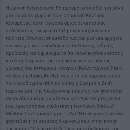
Η φετινή διοργάνωση θα πραγματοποιηθεί για άλλη
μια φορά σε χώρους του Ιστορικού Κέντρου
Καλαμάτας, αυτή τη φορά όμως οι κεντρικές
εκδηλώσεις του φεστιβάλ μετακομίζουν στην
πλατεία Όθωνος, σηματοδοτώντας μια νέα αρχή σε
ένα νέο χώρο. Παράλληλες εκδηλώσεις, ειδικές
προβολές και αφιερώματα θα φιλοξενηθούν επίσης
κατά τη διάρκεια του τριημέρου και σε άλλους
χώρους του Ιστορικού Κέντρου (Καλλιτεχνικό Στέκι,
dk design studio, Barfly), ενώ στο συνεδριακό χώρο
του ξενοδοχείου REX θα λάβει χώρα μια ειδική
παρουσίαση της δεκάχρονης πορείας του φεστιβάλ
σε συνδυασμό με ομιλία του αντιπρύτανη της ΑΣΚΤ
(και πρωτοπόρου καλλιτέχνη των Νέων Μέσων)
Μάνθου Σαντοριναίου, με τίτλο "Ήτανε μια φορά ένα
φεστιβάλ ή οι μεγάλες διοργανώσεις στην εποχή
της κρίσης" (Πέμπτη 3/7). Όλες οι εκδηλώσεις του