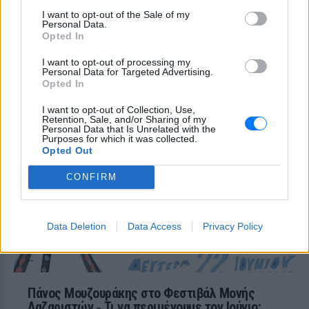
ΠΡΙΝ 7 ΕΒΔΟΜΆΔΕΣ
I want to opt-out of the Sale of my
Personal Data.
Έξι βραδιές με ζωντανή μουσική στις
Opted In
Κυκλάδες από τις 17 έως τις 22 Ιουλίου
2026, με εισιτήρια διαθέσιμα στο
ticketmaster.gr.
I want to opt-out of processing my
Personal Data for Targeted Advertising.
Opted In
Akylas – Press Start Tour στη
Μονή Λαζαριστών
I want to opt-out of Collection, Use,
ΠΡΙΝ 7 ΕΒΔΟΜΆΔΕΣ
Retention, Sale, and/or Sharing of my
Personal Data that Is Unrelated with the
Ο καλλιτέχνης που έγινε viral με το
Purposes for which it was collected.
«Ferto» φέρνει το πιο εκρηκτικό
Opted Out
καλοκαιρινό party στη Θεσσαλονίκη
CONFIRM
Data Deletion
Data Access
Privacy Policy
Πάνος Μουζουράκης στο Φεστιβάλ Μονής
Λαζαριστών ‑ Τι να περιμένουμε τον Ιούνιο;