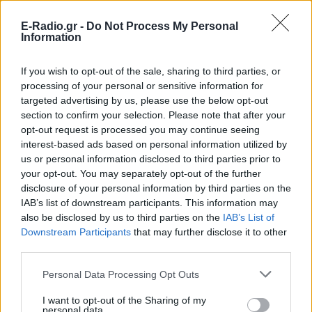
ΣΤΗΝ ΙΔΙΑ ΚΑΤΗΓΟΡΙΑ
E-Radio.gr -
Do Not Process My Personal
Ο αδελφός της Αντζελίνα Τζολί
Information
έκανε coming out στα 53 του
ΠΡΙΝ 11 ΏΡΕΣ
If you wish to opt-out of the sale, sharing to third parties, or
processing of your personal or sensitive information for
Τώρα, στα 53 του, μίλησε δημόσια για
κάτι που δεν χωρούσε σε εκείνη την
targeted advertising by us, please use the below opt-out
παλιά celebrity αφήγηση: είναι gay
section to confirm your selection. Please note that after your
opt-out request is processed you may continue seeing
Έξαλλη Ιουλία Καλλιμάνη
interest-based ads based on personal information utilized by
πλήρωσε με το ίδιο νόμισμα
θαμώνα: «Εσένα σου αρέσει
us or personal information disclosed to third parties prior to
αυτό;»
your opt-out. You may separately opt-out of the further
disclosure of your personal information by third parties on the
ΠΡΙΝ 11 ΏΡΕΣ
IAB’s list of downstream participants. This information may
Απρόσμενη αντίδραση στη σκηνή από την
also be disclosed by us to third parties on the
IAB’s List of
Ιουλία Καλλιμάνη: θαμώνας της πετούσε
Downstream Participants
that may further disclose it to other
με δύναμη λουλούδια μαζί με τα πανέρια
και η τραγουδίστρια ανταπέδωσε
third parties.
αμέσως.
Personal Data Processing Opt Outs
«Τα κάνετε κάφρους και κτήνη
χωρίς ενσυναίσθηση»: Ο Τάσος
I want to opt-out of the Sharing of my
Δούσης...δικάζει
personal data.