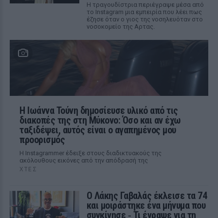
Η τραγουδίστρια περιέγραψε μέσα από
το Instagram μια εμπειρία που λέει πως
έζησε όταν ο γιος της νοσηλευόταν στο
νοσοκομείο της Αρτας.
Η Ιωάννα Τούνη δημοσίευσε υλικό από τις
διακοπές της στη Μύκονο: Όσο και αν έχω
ταξιδέψει, αυτός είναι ο αγαπημένος μου
προορισμός
Η Instagrammer έδειξε στους διαδικτυακούς της
ακόλουθους εικόνες από την απόδρασή της
ΧΤΕΣ
Ο Λάκης Γαβαλάς έκλεισε τα 74
και μοιράστηκε ένα μήνυμα που
συγκίνησε ‑ Τι έγραψε για τη