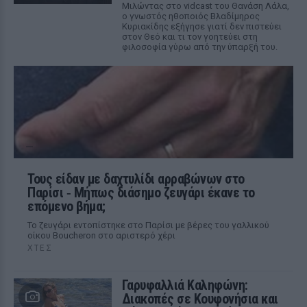
Μιλώντας στο vidcast του Θανάση Λάλα,
ο γνωστός ηθοποιός Βλαδίμηρος
Κυριακίδης εξήγησε γιατί δεν πιστεύει
στον Θεό και τι τον γοητεύει στη
φιλοσοφία γύρω από την ύπαρξή του.
Τους είδαν με δαχτυλίδι αρραβώνων στο
Παρίσι ‑ Μήπως διάσημο ζευγάρι έκανε το
επόμενο βήμα;
Το ζευγάρι εντοπίστηκε στο Παρίσι με βέρες του γαλλικού
οίκου Boucheron στο αριστερό χέρι
ΧΤΕΣ
Γαρυφαλλιά Καληφώνη:
Διακοπές σε Κουφονήσια και