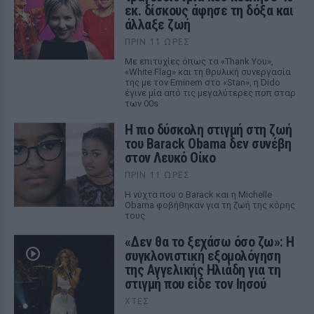
εκ. δίσκους άφησε τη δόξα και
άλλαξε ζωή
ΠΡΙΝ 11 ΏΡΕΣ
Με επιτυχίες όπως τα «Thank You»,
«White Flag» και τη θρυλική συνεργασία
της με τον Eminem στο «Stan», η Dido
έγινε μία από τις μεγαλύτερες ποπ σταρ
των 00s
Η πιο δύσκολη στιγμή στη ζωή
του Barack Obama δεν συνέβη
στον Λευκό Οίκο
ΠΡΙΝ 11 ΏΡΕΣ
Η νύχτα που ο Barack και η Michelle
Obama φοβήθηκαν για τη ζωή της κόρης
τους
«Δεν θα το ξεχάσω όσο ζω»: Η
συγκλονιστική εξομολόγηση
της Αγγελικής Ηλιάδη για τη
στιγμή που είδε τον Ιησού
ΧΤΕΣ