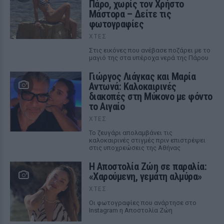
Πάρο, χωρίς τον Χρήστο
Μάστορα – Δείτε τις
φωτογραφίες
ΧΤΕΣ
Στις εικόνες που ανέβασε ποζάρει με το
μαγιό της στα υπέροχα νερά της Πάρου
Γιώργος Λιάγκας και Μαρία
Αντωνά: Καλοκαιρινές
διακοπές στη Μύκονο με φόντο
το Αιγαίο
ΧΤΕΣ
Το ζευγάρι απολαμβάνει τις
καλοκαιρινές στιγμές πριν επιστρέψει
στις υποχρεώσεις της Αθήνας
Η Αποστολία Ζώη σε παραλία:
«Χαρούμενη, γεμάτη αλμύρα»
ΧΤΕΣ
Οι φωτογραφίες που ανάρτησε στο
Instagram η Αποστολία Ζώη