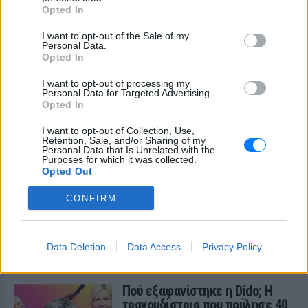
Opted In
ΠΡΙΝ 11 ΏΡΕΣ
Αφορμή στάθηκαν δύο πραγματικά
I want to opt-out of the Sale of my
περιστατικά των καλοκαιρινών
Personal Data.
διακοπών
Opted In
I want to opt-out of processing my
Personal Data for Targeted Advertising.
Opted In
I want to opt-out of Collection, Use,
Retention, Sale, and/or Sharing of my
Personal Data that Is Unrelated with the
Purposes for which it was collected.
Opted Out
Μυστική γαμήλια γιορτή για πασίγνωστο
ζευγάρι σε πολυτελές κτήμα με απαγόρευση
CONFIRM
κινητών
Η εκδήλωση διοργανώθηκε με εξαιρετικά αυστηρά μέτρα
για την προστασία της ιδιωτικής ζωής του ζευγαριού
Data Deletion
Data Access
Privacy Policy
ΠΡΙΝ 11 ΏΡΕΣ
Πού εξαφανίστηκε η Dido; Η
τραγουδίστρια που πούλησε 40