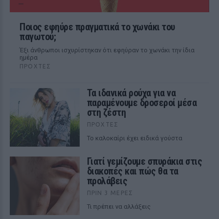
Ποιος εφηύρε πραγματικά το χωνάκι του
παγωτού;
Έξι άνθρωποι ισχυρίστηκαν ότι εφηύραν το χωνάκι την ίδια
ημέρα
ΠΡΟΧΤΈΣ
Τα ιδανικά ρούχα για να
παραμένουμε δροσεροί μέσα
στη ζέστη
ΠΡΟΧΤΈΣ
To καλοκαίρι έχει ειδικά γούστα
Γιατί γεμίζουμε σπυράκια στις
διακοπές και πώς θα τα
προλάβεις
ΠΡΙΝ 3 ΜΈΡΕΣ
Τι πρέπει να αλλάξεις