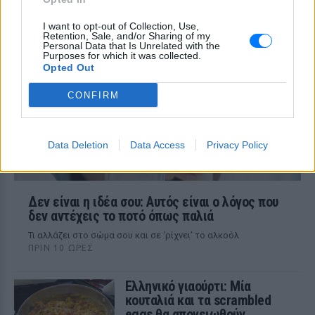
ΠΡΙΝ 10 ΏΡΕΣ
I want to opt-out of Collection, Use,
Τι πρέπει να προσέχετε στον οργανισμό
Retention, Sale, and/or Sharing of my
Personal Data that Is Unrelated with the
Purposes for which it was collected.
Opted Out
CONFIRM
Data Deletion
Data Access
Privacy Policy
Δεν είναι η ιδέα σου: Αυτός είναι ο λόγος που
δεν αντέχεις το ποτό όπως παλιά
Τι αλλάζει στο σώμα σου και σε ‘ρίχνει’ το αλκοόλ
ΠΡΙΝ 10 ΏΡΕΣ
Ελληνικό γιαούρτι: Μία
κουταλιά και τα scrambled
eggs θα απογειωθούν