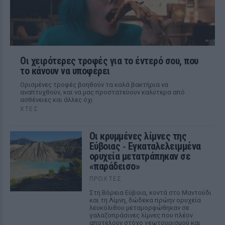
Οι χειρότερες τροφές για το έντερό σου, που
το κάνουν να υποφέρει
Ορισμένες τροφές βοηθούν τα καλά βακτήρια να
αναπτυχθούν, και να μας προστατεύουν καλύτερα από
ασθένειες και άλλες όχι
ΧΤΕΣ
Οι κρυμμένες λίμνες της
Εύβοιας ‑ Εγκαταλελειμμένα
ορυχεία μετατράπηκαν σε
«παράδεισο»
ΠΡΟΧΤΈΣ
Στη Βόρεια Εύβοια, κοντά στο Μαντούδι
και τη Λίμνη, δώδεκα πρώην ορυχεία
λευκόλιθου μεταμορφώθηκαν σε
γαλαζοπράσινες λίμνες που πλέον
αποτελούν στόχο γεωτουρισμού και