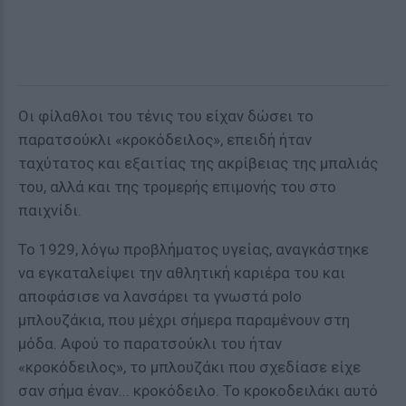
Οι φίλαθλοι του τένις του είχαν δώσει το
παρατσούκλι «κροκόδειλος», επειδή ήταν
ταχύτατος και εξαιτίας της ακρίβειας της μπαλιάς
του, αλλά και της τρομερής επιμονής του στο
παιχνίδι.
Το 1929, λόγω προβλήματος υγείας, αναγκάστηκε
να εγκαταλείψει την αθλητική καριέρα του και
αποφάσισε να λανσάρει τα γνωστά polo
μπλουζάκια, που μέχρι σήμερα παραμένουν στη
μόδα. Αφού το παρατσούκλι του ήταν
«κροκόδειλος», το μπλουζάκι που σχεδίασε είχε
σαν σήμα έναν... κροκόδειλο. Το κροκοδειλάκι αυτό