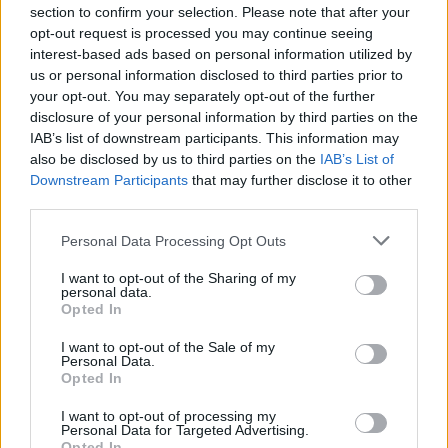
section to confirm your selection. Please note that after your
ΔΕΙΤΕ ΕΠΙΣΗΣ
opt-out request is processed you may continue seeing
interest-based ads based on personal information utilized by
ΣΤΗΝ ΙΔΙΑ ΚΑΤΗΓΟΡΙΑ
us or personal information disclosed to third parties prior to
your opt-out. You may separately opt-out of the further
Γιατί τα κομπλιμέντα σε
disclosure of your personal information by third parties on the
φέρνουν σε δύσκολη θέση (και
IAB’s list of downstream participants. This information may
τι λέει η ψυχολογία)
also be disclosed by us to third parties on the
IAB’s List of
Downstream Participants
that may further disclose it to other
ΠΡΙΝ 10 ΏΡΕΣ
third parties.
Από πού ξεκινά η αμηχανία όταν σε
επαινούν
Personal Data Processing Opt Outs
3 σημάδια πως χρειάζεσαι
I want to opt-out of the Sharing of my
βιταμίνη D
personal data.
Opted In
ΠΡΙΝ 10 ΏΡΕΣ
Το σώμα σου σου στέλνει μηνύματα… το
I want to opt-out of the Sale of my
θέμα είναι αν τα ακούς
Personal Data.
Opted In
Χαμηλός σίδηρος; Τα 4 σημάδια
I want to opt-out of processing my
που δεν πρέπει ποτέ να
Personal Data for Targeted Advertising.
αγνοήσετε
Opted In