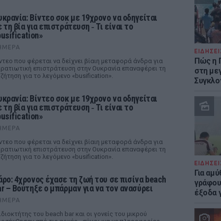
υκρανία: Βίντεο σοκ με 19χρονο να οδηγείται
 τη βία για επιστράτευση ‑ Τι είναι το
usification»
ΉΜΕΡΑ
ΕΙΔΗΣΕΙ
Πώς η 
ντεο που φέρεται να δείχνει βίαιη μεταφορά άνδρα για
ρατιωτική επιστράτευση στην Ουκρανία επαναφέρει τη
στη με
ζήτηση για το λεγόμενο «busification».
Συγκλο
υκρανία: Βίντεο σοκ με 19χρονο να οδηγείται
 τη βία για επιστράτευση ‑ Τι είναι το
usification»
ΉΜΕΡΑ
ντεο που φέρεται να δείχνει βίαιη μεταφορά άνδρα για
ρατιωτική επιστράτευση στην Ουκρανία επαναφέρει τη
ζήτηση για το λεγόμενο «busification».
ΕΙΔΗΣΕΙ
Για αμ
άρο: 4χρονος έχασε τη ζωή του σε πισίνα beach
γράφου
ar – Βούτηξε ο μπάρμαν για να τον ανασύρει
έξοδα γ
ΉΜΕΡΑ
ιδιοκτήτης του beach bar και οι γονείς του μικρού