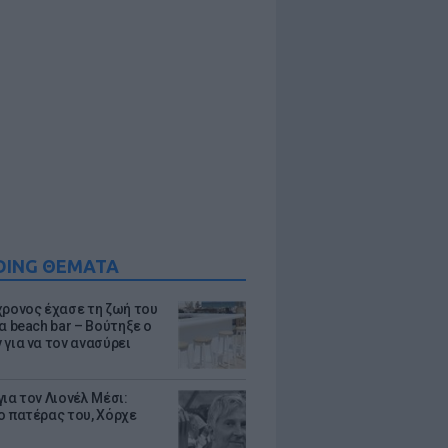
DING ΘΕΜΑΤΑ
χρονος έχασε τη ζωή του
α beach bar – Βούτηξε ο
 για να τον ανασύρει
ια τον Λιονέλ Μέσι:
ο πατέρας του, Χόρχε