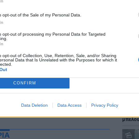
In
o opt-out of the Sale of my Personal Data.
In
to opt-out of processing my Personal Data for Targeted
ΕΙΔΗΣΕΙ
ing.
Καύσιμ
In
2 ευρώ
αργού 
o opt-out of Collection, Use, Retention, Sale, and/or Sharing
ersonal Data that Is Unrelated with the Purposes for which it
lected.
Out
CONFIRM
Data Deletion
Data Access
Privacy Policy
ΕΙΔΗΣΕΙ
Ιστορι
μπελού
ΡΙΑ