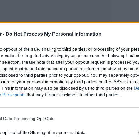
r -
Do Not Process My Personal Information
to opt-out of the sale, sharing to third parties, or processing of your per
formation for targeted advertising by us, please use the below opt-out s
gr στο
Google News
και μάθετε πρώτοι
τα
r selection. Please note that after your opt-out request is processed y
eing interest-based ads based on personal information utilized by us or
disclosed to third parties prior to your opt-out. You may separately opt-
 μπείτε στην
ροή ειδήσεων
του E-Daily.gr
losure of your personal information by third parties on the IAB’s list of
. This information may also be disclosed by us to third parties on the
IA
Participants
that may further disclose it to other third parties.
r και στο Instagram
ΕΙΔΗΣΕΙ
ΔΙΑΦΗΜΙΣΗ
Ουκραν
οδηγείτ
l Data Processing Opt Outs
είναι τ
o opt-out of the Sharing of my personal data.