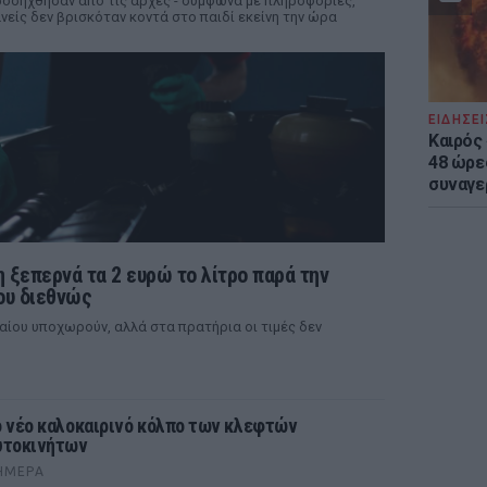
οσήχθησαν από τις αρχές - σύμφωνα με πληροφορίες,
νείς δεν βρισκόταν κοντά στο παιδί εκείνη την ώρα
ΕΙΔΗΣΕΙ
Καιρός 
48 ώρε
συναγε
η ξεπερνά τα 2 ευρώ το λίτρο παρά την
ου διεθνώς
λαίου υποχωρούν, αλλά στα πρατήρια οι τιμές δεν
ο νέο καλοκαιρινό κόλπο των κλεφτών
υτοκινήτων
ΉΜΕΡΑ