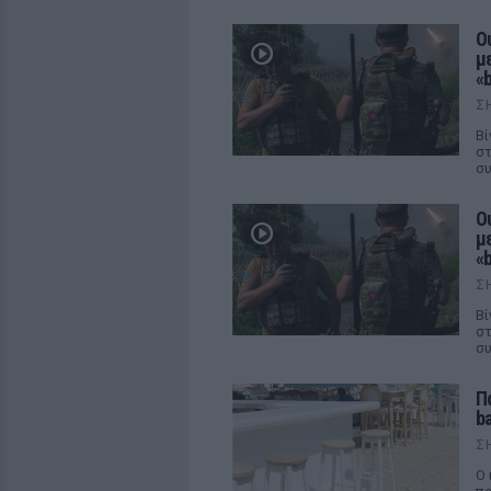
Ο
με
«b
Σ
Βί
στ
συ
Ο
με
«b
Σ
Βί
στ
συ
Π
b
Σ
Ο 