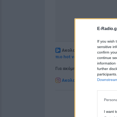
E-Radio.g
If you wish 
sensitive in
Ακολουθήστε το E-Radio.
confirm you
πιο hot νέα
.
continue se
information 
Για ακόμη περισσότερα
νέα
,
further disc
participants
Downstream 
Ακολουθήστε το E-Radio.g
Persona
I want t