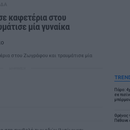
ΑΔΑ
ε καφετέρια στου 
μάτισε μία γυναίκα
χο
ΔΙΑΦΗΜΙΣΗ
TREN
Πάρο: 4
σε πισίν
μπάρμαν
Θρήνος γ
Πέθανε 