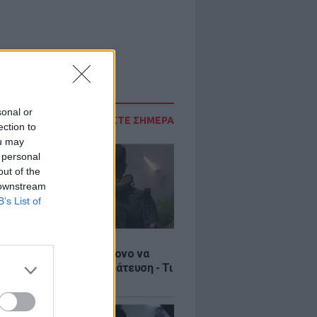
sonal or
ΔΙΑΒΑΣΤΕ ΣΗΜΕΡΑ
ection to
ou may
 personal
out of the
 downstream
B’s List of
Σ
ία: Βίντεο σοκ με 19χρονο να
αι με τη βία για επιστράτευση - Τι
ο «busification»