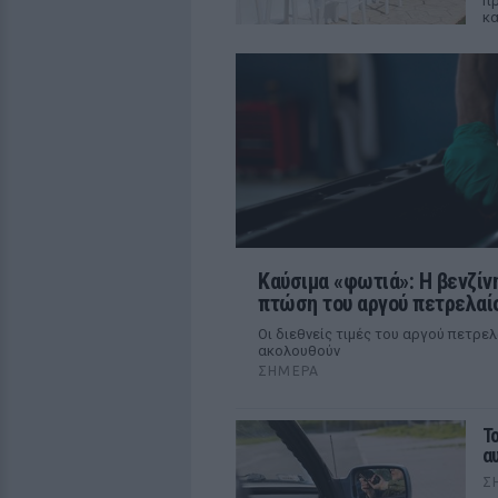
πρ
κα
Καύσιμα «φωτιά»: Η βενζίν
πτώση του αργού πετρελαί
Οι διεθνείς τιμές του αργού πετρε
ακολουθούν
ΣΉΜΕΡΑ
Τ
α
Σ