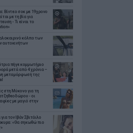
α: Βίντεο σοκ με 19χρονο
ίται με τη βία για
ευση - Τι είναι το
ation»
καλοκαιρινό κόλπο των
ν αυτοκινήτων
τρια πήγε κομμωτήριο
ορά μετά από 4 χρόνια –
νη μεταμόρφωσή της
al
ς στη Μύκονο για τη
ατζηθεοδώρου - οι
φίες με μαγιό στην
α
για τον Ιβάν Σβιτάιλο
ρκυρα: «Θα σηκωθώ πιο
ς»