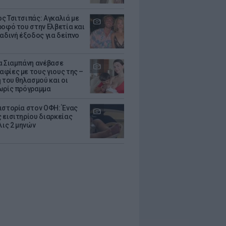
ς Τσιτσιπάς: Αγκαλιά με
ροφό του στην Ελβετία και
ραδινή έξοδος για δείπνο
α Σιαμπάνη ανέβασε
φίες με τους γιους της –
 του θηλασμού και οι
ωρίς πρόγραμμα
ιστορία στον ΟΦΗ: Ένας
 εισιτηρίου διαρκείας
λις 2 μηνών