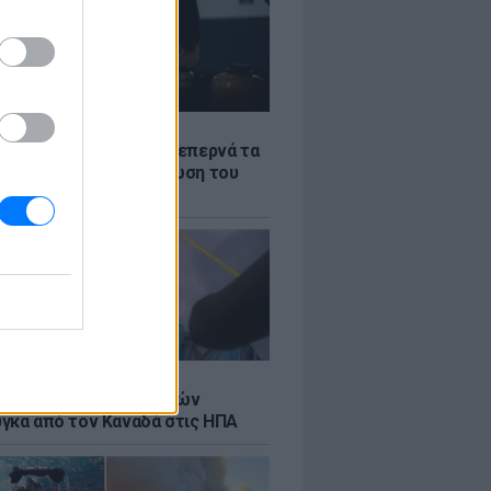
Σ
α «φωτιά»: Η βενζίνη ξεπερνά τα
 το λίτρο παρά την πτώση του
πετρελαίου διεθνώς
Σ
κή μεταφορά 30 φαλαινών
γκα από τον Καναδά στις ΗΠΑ