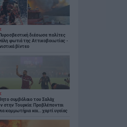
Σ
Πυροσβεστική διέσωσε πολίτες
γάλη φωτιά της Αττικοβοιωτίας -
νιστικά βίντεο
Σ
ύθητο συμβόλαιο του Σαλάχ
ν στην Τουρκία: Προβλέπονται
ια κομμωτήρια και... χαρτί υγείας