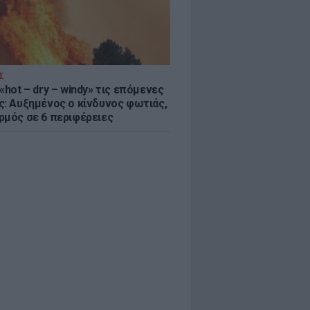
Σ
«hot – dry – windy» τις επόμενες
ς: Αυξημένος ο κίνδυνος φωτιάς,
ρμός σε 6 περιφέρειες