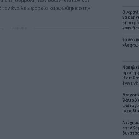
ια στη συμβολή των οδών Ιλισίων και
όταν ένα λεωφορείο καρφώθηκε στην
Ουκρανί
να οδηγε
επιστράτ
«busific
ΔΙΑΦΗΜΙΣΗ
Το νέο 
κλεφτώ
Νοσηλεύ
πρώτη φ
Η απίθα
έγινε vir
Διακοπέ
Βάλια Χ
φωτογρα
παραλί
Ατύχημα 
στην Κέ
δυνατό