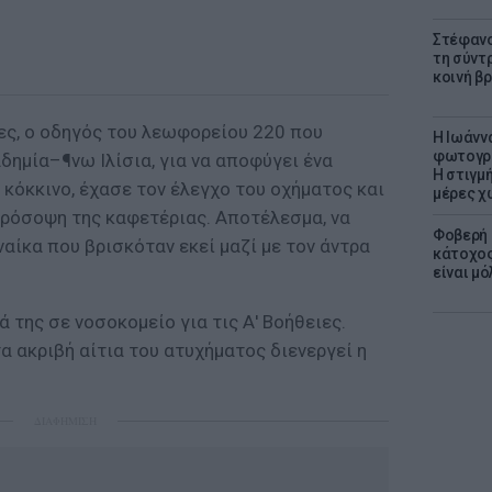
Στέφανο
τη σύντ
κοινή β
ς, ο οδηγός του λεωφορείου 220 που
H Ιωάνν
φωτογρα
ημία–¶νω Ιλίσια, για να αποφύγει ένα
Η στιγμή
κόκκινο, έχασε τον έλεγχο του οχήματος και
μέρες χ
ρόσοψη της καφετέριας. Αποτέλεσμα, να
Φοβερή 
ναίκα που βρισκόταν εκεί μαζί με τον άντρα
κάτοχος
είναι μό
της σε νοσοκομείο για τις Α' Βοήθειες.
α ακριβή αίτια του ατυχήματος διενεργεί η
ΔΙΑΦΗΜΙΣΗ