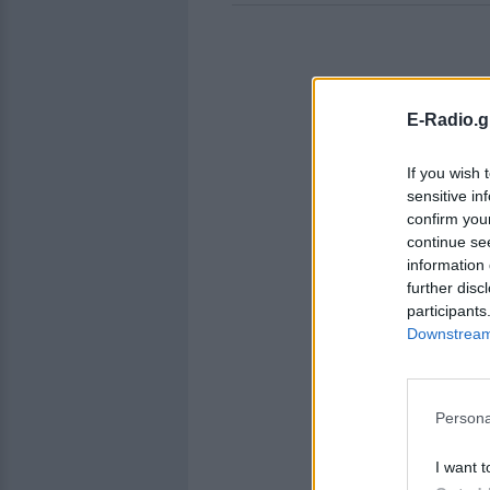
E-Radio.g
If you wish 
sensitive in
confirm you
continue se
information 
further disc
participants
Downstream 
Persona
I want t