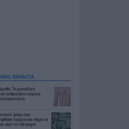
DING ΘΕΜΑΤΑ
έμαθα: Το μοναδικό
κό ανθρώπινο όργανο
οαναγεννάται
μονικό» ψάρι που
φθηκε τυχαία και πήρε το
ου από το «Stranger