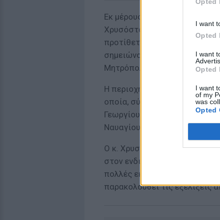
Opted 
Εκ μέρους της Εκκλησίας, ο 
I want t
Χρυσόστομος, μιλώντας στο Α
Opted 
προτίθεται να απεμπολήσει τ
I want 
σημειώνοντας πως με το θέμα
Advertis
Μητρόπολης Ζακύνθου.
Opted 
I want t
Η περιοχή για την οποία υπάρ
of my P
οποία, σύμφωνα με την Εκκλησ
was col
Opted 
Γεωργίου των Κρημνών και πε
Ναυαγίου.
Ο κ. Χρυσόστομος σχολίασε π
στον ενδιαφερόμενο επενδυτή
πολλές εκκρεμότητες. Σε κάθ
παρακολουθεί τις εξελίξεις α