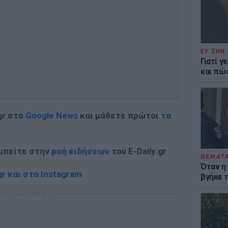
ΕΥ ΖΗΝ
Γιατί γ
και πώ
gr στο
Google News
και μάθετε πρώτοι
τα
 μπείτε στην
ροή ειδήσεων
του E-Daily.gr
ΘΕΜΑΤ
Όταν η
r και στο Instagram
βγήκε 
ΔΙΑΦΗΜΙΣΗ