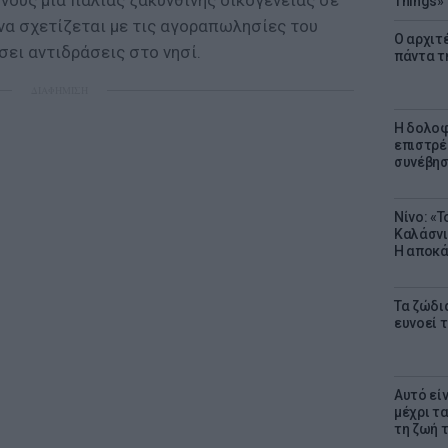
νους μια παλιάς ζακυνθινής οικογένειας σε
Things»
 να σχετίζεται με τις αγοραπωλησίες του
Ο αρχιτ
σει αντιδράσεις στο νησί.
πάντα τ
ΔΙΑΦΗΜΙΣΗ
Η δολοφ
επιστρέ
συνέβησ
Νίνο: «
Καλάσνι
Η αποκά
Τα ζώδια
ευνοεί 
Αυτό εί
μέχρι τ
τη ζωή 