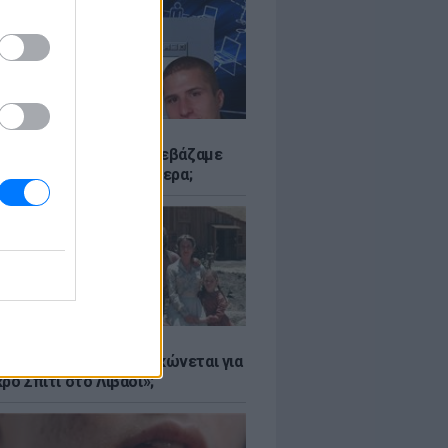
Α
αν το Napster που κατεβάζαμε
 - Πού βρίσκονται σήμερα;
Α
er: Γιατί η Αμερική τσακώνεται για
ρό Σπίτι στο Λιβάδι»;