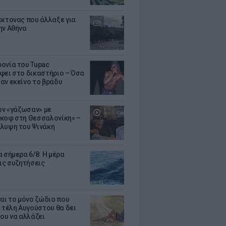
έκτονας που άλλαξε για
ην Αθήνα
ονία του Tupac
φει στο δικαστήριο – Όσα
αν εκείνο το βράδυ
Τον «γάζωσαν» με
κοφ στη Θεσσαλονίκη» –
λυψη του Ψινάκη
 σήμερα 6/8: Η μέρα
τις συζητήσεις
ναι το μόνο ζώδιο που
α τέλη Αυγούστου θα δει
του να αλλάζει