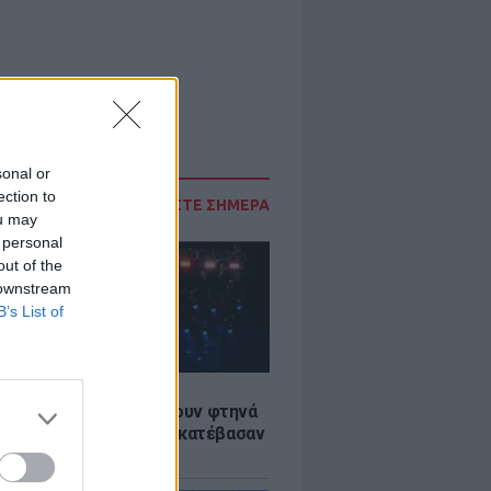
sonal or
ection to
ΔΙΑΒΑΣΤΕ ΣΗΜΕΡΑ
ou may
 personal
out of the
 downstream
B’s List of
LE
αυλίες επιτέλους βγάζουν φτηνά
ια - Ποιοι καλλιτέχνες κατέβασαν
ές