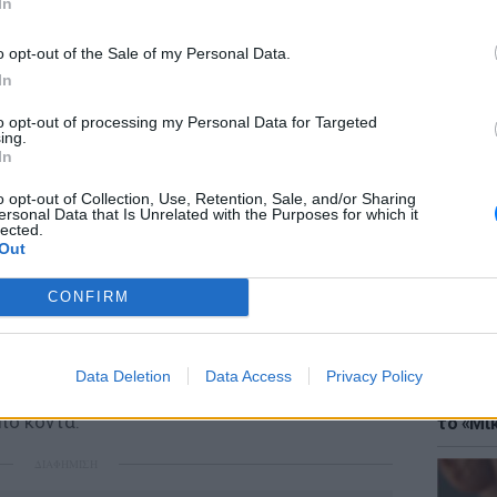
In
Μητροπολίτης Δωδώνης και πρώην Ζακύνθου κ.
o opt-out of the Sale of my Personal Data.
ΠΕ–ΜΠΕ, δήλωσε ότι η Εκκλησία δεν
In
α δικαιώματά της στην περιοχή,
to opt-out of processing my Personal Data for Targeted
 ασχολούνται ήδη οι νομικοί σύμβουλοι της
ing.
ΘΕΜΑΤ
In
Έφτιαξ
μουσική
o opt-out of Collection, Use, Retention, Sale, and/or Sharing
χει επενδυτικό ενδιαφέρον είναι έκταση η
ersonal Data that Is Unrelated with the Purposes for which it
ία, ανήκει στο Μοναστήρι του Αγίου
lected.
Out
ριλαμβάνει τη διάσημη παραλία του
CONFIRM
ως η διαδικασία μεταβίβασης των ακινήτων
 είναι σε αρχικό στάδιο και πως υπάρχουν
Data Deletion
Data Access
Privacy Policy
ΘΕΜΑΤ
ε περίπτωση, σημείωσε πως η Εκκλησία
Explain
πό κοντά.
το «Μικ
ΔΙΑΦΗΜΙΣΗ