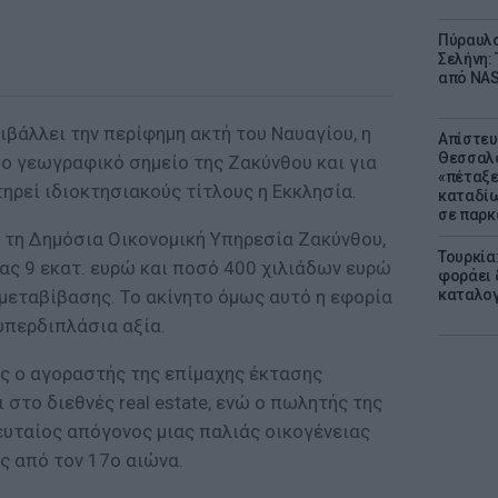
Πύραυλο
Σελήνη: 
από NAS
ιβάλλει την περίφημη ακτή του Ναυαγίου, η
Απίστευ
Θεσσαλο
μο γεωγραφικό σημείο της Ζακύνθου και για
«πέταξε
τηρεί ιδιοκτησιακούς τίτλους η Εκκλησία.
καταδίω
σε παρκ
τη Δημόσια Οικονομική Υπηρεσία Ζακύνθου,
Τουρκία
ας 9 εκατ. ευρώ και ποσό 400 χιλιάδων ευρώ
φοράει δ
μεταβίβασης. Το ακίνητο όμως αυτό η εφορία
καταλογ
υπερδιπλάσια αξία.
ως ο αγοραστής της επίμαχης έκτασης
 στο διεθνές real estate, ενώ ο πωλητής της
ευταίος απόγονος μιας παλιάς οικογένειας
υς από τον 17ο αιώνα.