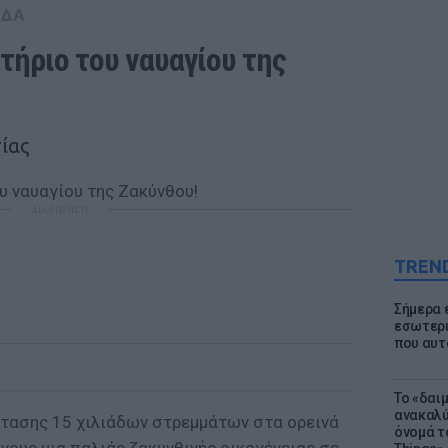
ΑΔΑ
ήριο του ναυαγίου της 
ίας
ΔΙΑΦΗΜΙΣΗ
TREN
Σήμερα 
εσωτερι
που αυτ
Το «δαι
ανακαλύ
κτασης 15 χιλιάδων στρεμμάτων στα ορεινά
όνομά τ