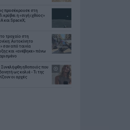
ς προσέκρουσε στη
Τι κρύβει η «σιγή ιχθύος»
A και SpaceX;
το τροχαίο στη
νίκη: Αυτοκίνητο
» σαν από ταινία
ξης και «ανέβηκε» πάνω
αρισμένο
: Συνελήφθη ηθοποιός που
oνητή ως κολιέ - Τι της
ίζουν οι αρχές