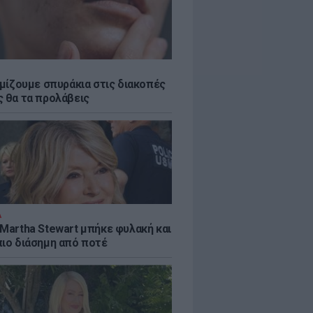
εμίζουμε σπυράκια στις διακοπές
ς θα τα προλάβεις
Α
 Martha Stewart μπήκε φυλακή και
πιο διάσημη από ποτέ