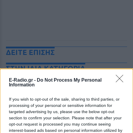
ΔΕΙΤΕ ΕΠΙΣΗΣ
ΣΤΗΝ ΙΔΙΑ ΚΑΤΗΓΟΡΙΑ
E-Radio.gr -
Do Not Process My Personal
Τουρισμός για Όλους
Information
2026‑2027: Ποια ΑΦΜ
υποβάλλουν αιτήσεις σήμερα
(9/8) – Όλα όσα πρέπει να
If you wish to opt-out of the sale, sharing to third parties, or
ξέρετε
processing of your personal or sensitive information for
targeted advertising by us, please use the below opt-out
ΠΡΙΝ 10 ΏΡΕΣ
section to confirm your selection. Please note that after your
Η προθεσμία υποβολής αιτήσεων λήγει
opt-out request is processed you may continue seeing
στις 21 Αυγούστου 2026, με επιδότηση
έως 600 ευρώ ανάλογα με την κατηγορία
interest-based ads based on personal information utilized by