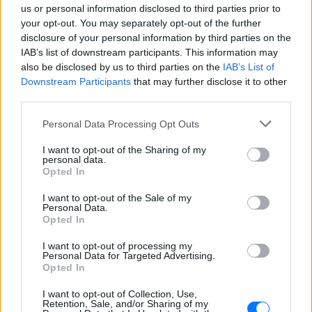
δικαιούχου και την περίοδο διαμονής.
us or personal information disclosed to third parties prior to
your opt-out. You may separately opt-out of the further
4χρονος στην Πάρο:
disclosure of your personal information by third parties on the
Ανθρωποκτονία από αμέλεια
IAB’s list of downstream participants. This information may
στο beach bar ‑ Τι έδειξε η
also be disclosed by us to third parties on the
IAB’s List of
έρευνα
Downstream Participants
that may further disclose it to other
ΠΡΙΝ 10 ΏΡΕΣ
third parties.
Γονείς και ιδιοκτήτης του beach bar στη
φημισμένη παραλία της Πάρου
Personal Data Processing Opt Outs
αντιμετωπίζουν κατηγορίες μετά τον
πνιγμό του μικρού παιδιού σε πισίνα - ο
I want to opt-out of the Sharing of my
ιδιοκτήτης, δηλωμένος ως
personal data.
ναυαγοσώστης, παραπέμπεται στον
εισαγγελέα
Opted In
Τροχαίο στη λεωφόρο
I want to opt-out of the Sale of my
Personal Data.
Αθηνών‑Σουνίου: Αναστροφή ΙΧ
Opted In
συνέτριψε μηχανή της ΔΙΑΣ ‑
Δύο αστυνομικοί τραυματίες
I want to opt-out of processing my
Personal Data for Targeted Advertising.
ΠΡΙΝ 10 ΏΡΕΣ
Opted In
Το περιστατικό σημειώθηκε στο
Λαγονήσι, κοντά στην παραλία Πεύκο - το
I want to opt-out of Collection, Use,
ενοικιαζόμενο όχημα επέβαιναν τέσσερα
Retention, Sale, and/or Sharing of my
άτομα, ενώ η κατάσταση ενός εκ των