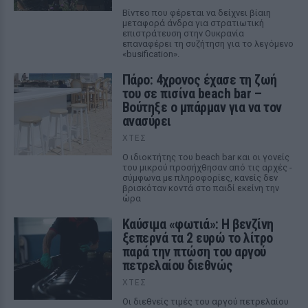
Βίντεο που φέρεται να δείχνει βίαιη
μεταφορά άνδρα για στρατιωτική
επιστράτευση στην Ουκρανία
επαναφέρει τη συζήτηση για το λεγόμενο
«busification».
Πάρο: 4χρονος έχασε τη ζωή
του σε πισίνα beach bar –
Βούτηξε ο μπάρμαν για να τον
ανασύρει
ΧΤΕΣ
Ο ιδιοκτήτης του beach bar και οι γονείς
του μικρού προσήχθησαν από τις αρχές -
σύμφωνα με πληροφορίες, κανείς δεν
βρισκόταν κοντά στο παιδί εκείνη την
ώρα
Καύσιμα «φωτιά»: Η βενζίνη
ξεπερνά τα 2 ευρώ το λίτρο
παρά την πτώση του αργού
πετρελαίου διεθνώς
ΧΤΕΣ
Οι διεθνείς τιμές του αργού πετρελαίου