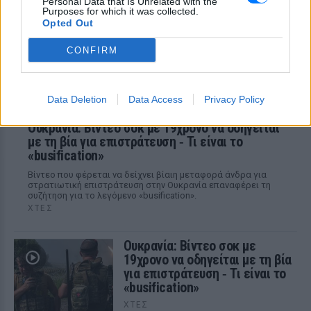
Personal Data that Is Unrelated with the
τραυματιών εμπνέει ανησυχία.
Purposes for which it was collected.
Opted Out
CONFIRM
Data Deletion
Data Access
Privacy Policy
Ουκρανία: Βίντεο σοκ με 19χρονο να οδηγείται
με τη βία για επιστράτευση ‑ Τι είναι το
«busification»
Βίντεο που φέρεται να δείχνει βίαιη μεταφορά άνδρα για
στρατιωτική επιστράτευση στην Ουκρανία επαναφέρει τη
συζήτηση για το λεγόμενο «busification».
ΧΤΕΣ
Ουκρανία: Βίντεο σοκ με
19χρονο να οδηγείται με τη βία
για επιστράτευση ‑ Τι είναι το
«busification»
ΧΤΕΣ