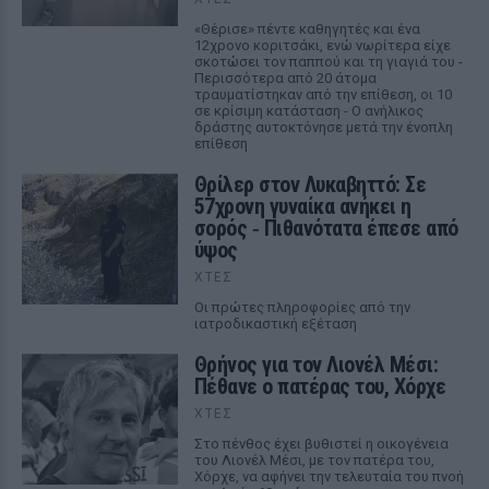
«Θέρισε» πέντε καθηγητές και ένα
12χρονο κοριτσάκι, ενώ νωρίτερα είχε
σκοτώσει τον παππού και τη γιαγιά του -
Περισσότερα από 20 άτομα
τραυματίστηκαν από την επίθεση, οι 10
σε κρίσιμη κατάσταση - Ο ανήλικος
δράστης αυτοκτόνησε μετά την ένοπλη
επίθεση
Θρίλερ στον Λυκαβηττό: Σε
57χρονη γυναίκα ανήκει η
σορός ‑ Πιθανότατα έπεσε από
ύψος
ΧΤΕΣ
Οι πρώτες πληροφορίες από την
ιατροδικαστική εξέταση
Θρήνος για τον Λιονέλ Μέσι:
Πέθανε ο πατέρας του, Χόρχε
ΧΤΕΣ
Στο πένθος έχει βυθιστεί η οικογένεια
του Λιονέλ Μέσι, με τον πατέρα του,
Χόρχε, να αφήνει την τελευταία του πνοή