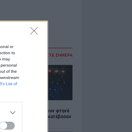
sonal or
ection to
ΔΙΑΒΑΣΤΕ ΣΗΜΕΡΑ
ou may
 personal
out of the
 downstream
B’s List of
LE
αυλίες επιτέλους βγάζουν φτηνά
ια - Ποιοι καλλιτέχνες κατέβασαν
ές