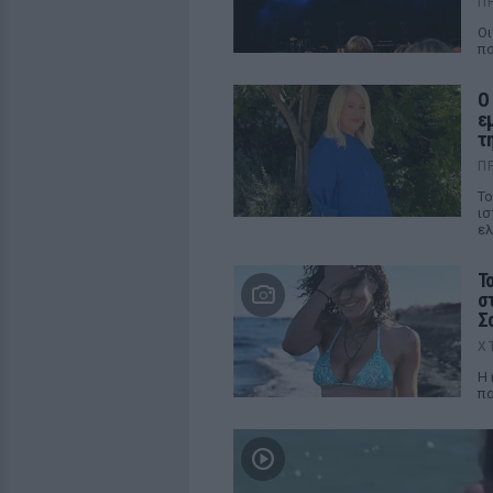
Π
Οι
πο
Ο
ε
τ
Π
Το
ισ
ελ
Τ
σ
Σ
Χ
Η 
πα