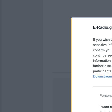
E-Radio.g
If you wish 
sensitive in
confirm you
continue se
information 
further disc
participants
Downstream 
Persona
I want t