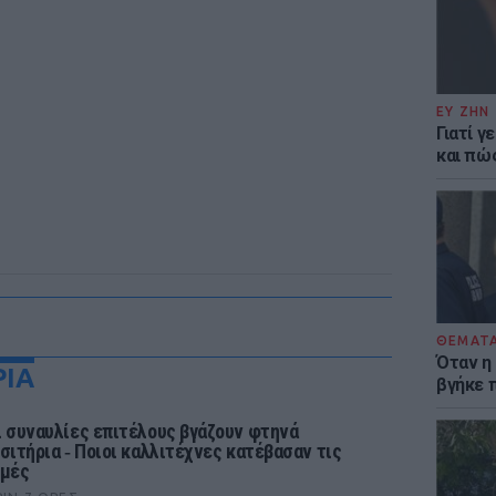
ΕΥ ΖΗΝ
Γιατί γ
και πώ
ΘΕΜΑΤ
Όταν η
ΡΙΑ
βγήκε 
ι συναυλίες επιτέλους βγάζουν φτηνά
ισιτήρια ‑ Ποιοι καλλιτέχνες κατέβασαν τις
ιμές