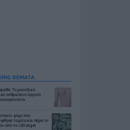
DING ΘΕΜΑΤΑ
έμαθα: Το μοναδικό
κό ανθρώπινο όργανο
οαναγεννάται
μονικό» ψάρι που
φθηκε τυχαία και πήρε το
ου από το «Stranger