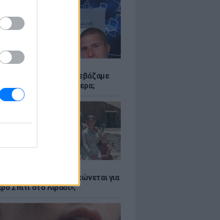
Α
αν το Napster που κατεβάζαμε
 - Πού βρίσκονται σήμερα;
Α
er: Γιατί η Αμερική τσακώνεται για
ρό Σπίτι στο Λιβάδι»;