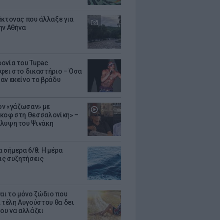
έκτονας που άλλαξε για
ην Αθήνα
ονία του Tupac
φει στο δικαστήριο – Όσα
αν εκείνο το βράδυ
Τον «γάζωσαν» με
κοφ στη Θεσσαλονίκη» –
λυψη του Ψινάκη
 σήμερα 6/8: Η μέρα
τις συζητήσεις
ναι το μόνο ζώδιο που
α τέλη Αυγούστου θα δει
του να αλλάζει