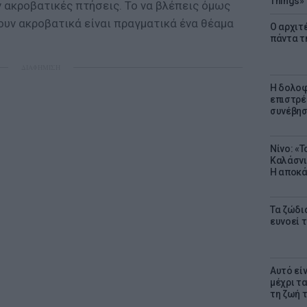
Things»
 ακροβατικές πτήσεις. Το να βλέπεις όμως
ουν ακροβατικά είναι πραγματικά ένα θέαμα
Ο αρχιτ
πάντα τ
ΔΙΑΦΗΜΙΣΗ
Η δολοφ
επιστρέ
συνέβησ
Νίνο: «
Καλάσνι
Η αποκά
Τα ζώδια
ευνοεί 
Αυτό εί
μέχρι τ
τη ζωή 