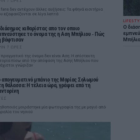
ΡΙΝ 7 ΏΡΕΣ
 fans δεν αντέχουν άλλες αυξήσεις: Τα φθηνά εισιτήρια
υ εξαφανίζονται σε λίγα λεπτά
LIFESTY
Ο διάσ
 διάσημος κιθαρίστας απο τον οποιο
εμπνεύ
μπνεύστηκε το όνομα της η Αση Μπήλιου ‑ Πώς
η βάφτισαν
Μπήλιο
ΡΙΝ 7 ΏΡΕΣ
 πραγματικό της όνομα δεν είναι Αση: Η απίστευτη
τορία πίσω από την απόφαση της Ασης Μπήλιου που
άχιστοι γνώριζαν
ο απογευματινό μπάνιο της Μαρίας Σολωμού
τη θάλασσα: Η τέλεια ώρα, γράφει από τη
αντορίνη
ΤΕΣ
ηθοποιός μοιράστηκε μία φωτογραφία της με μαγιό από
ραλία του νησιού