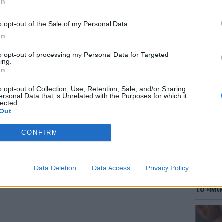
In
o opt-out of the Sale of my Personal Data.
In
gr στο
Google News
και μάθετε πρώτοι
τα
to opt-out of processing my Personal Data for Targeted
ing.
ΘΕΜΑΤ
In
Έφτιαξ
; Τα νέα της ημέρας και ότι σου κάνει κλικ!
μουσική
o opt-out of Collection, Use, Retention, Sale, and/or Sharing
ersonal Data that Is Unrelated with the Purposes for which it
lected.
r και στο Instagram
Out
ΔΙΑΦΗΜΙΣΗ
CONFIRM
Data Deletion
Data Access
Privacy Policy
ΘΕΜΑΤ
Explain
το «Μικ