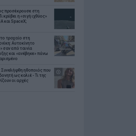
ς προσέκρουσε στη
Τι κρύβει η «σιγή ιχθύος»
A και SpaceX;
το τροχαίο στη
νίκη: Αυτοκίνητο
» σαν από ταινία
ξης και «ανέβηκε» πάνω
αρισμένο
: Συνελήφθη ηθοποιός που
oνητή ως κολιέ - Τι της
ίζουν οι αρχές