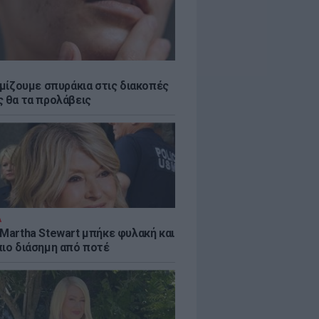
εμίζουμε σπυράκια στις διακοπές
ς θα τα προλάβεις
Α
 Martha Stewart μπήκε φυλακή και
πιο διάσημη από ποτέ