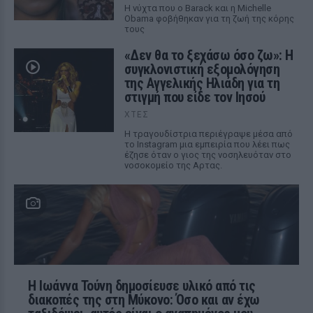
Η νύχτα που ο Barack και η Michelle
Obama φοβήθηκαν για τη ζωή της κόρης
τους
«Δεν θα το ξεχάσω όσο ζω»: Η
συγκλονιστική εξομολόγηση
της Αγγελικής Ηλιάδη για τη
στιγμή που είδε τον Ιησού
ΧΤΕΣ
Η τραγουδίστρια περιέγραψε μέσα από
το Instagram μια εμπειρία που λέει πως
έζησε όταν ο γιος της νοσηλευόταν στο
νοσοκομείο της Αρτας.
Η Ιωάννα Τούνη δημοσίευσε υλικό από τις
διακοπές της στη Μύκονο: Όσο και αν έχω