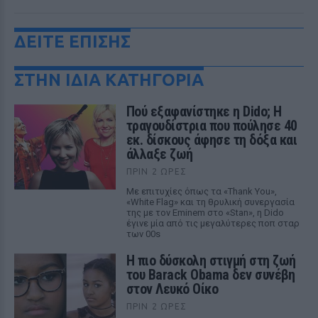
ΔΕΙΤΕ ΕΠΙΣΗΣ
ΣΤΗΝ ΙΔΙΑ ΚΑΤΗΓΟΡΙΑ
Πού εξαφανίστηκε η Dido; Η
τραγουδίστρια που πούλησε 40
εκ. δίσκους άφησε τη δόξα και
άλλαξε ζωή
ΠΡΙΝ 2 ΏΡΕΣ
Με επιτυχίες όπως τα «Thank You»,
«White Flag» και τη θρυλική συνεργασία
της με τον Eminem στο «Stan», η Dido
έγινε μία από τις μεγαλύτερες ποπ σταρ
των 00s
Η πιο δύσκολη στιγμή στη ζωή
του Barack Obama δεν συνέβη
στον Λευκό Οίκο
ΠΡΙΝ 2 ΏΡΕΣ