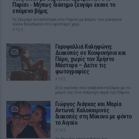
Παρίσι ‑ Μήπως διάσημο ζευγάρι έκανε το
επόμενο βήμα;
Το ζευγάρι εντοπίστηκε στο Παρίσι με βέρες του γαλλικού
οίκου Boucheron στο αριστερό χέρι
ΧΤΕΣ
Γαρυφαλλιά Καληφώνη:
Διακοπές σε Κουφονήσια και
Πάρο, χωρίς τον Χρήστο
Μάστορα – Δείτε τις
φωτογραφίες
ΧΤΕΣ
Στις εικόνες που ανέβασε ποζάρει με το
μαγιό της στα υπέροχα νερά της Πάρου
Γιώργος Λιάγκας και Μαρία
Αντωνά: Καλοκαιρινές
διακοπές στη Μύκονο με φόντο
το Αιγαίο
ΧΤΕΣ
Το ζευγάρι απολαμβάνει τις