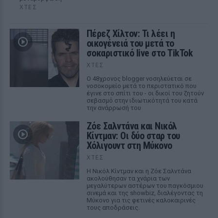
ΧΤΕΣ
Πέρεζ Χίλτον: Τι λέει η
οικογένειά του μετά το
σοκαριστικό live στο TikTok
ΧΤΕΣ
Ο 48χρονος blogger νοσηλεύεται σε
νοσοκομείο μετά το περιστατικό που
έγινε στο σπίτι του - οι δικοί του ζητούν
σεβασμό στην ιδιωτικότητά του κατά
την ανάρρωσή του
Ζόε Σαλντάνα και Νικόλ
Κίντμαν: Οι δύο σταρ του
Χόλιγουντ στη Μύκονο
ΧΤΕΣ
Η Νικόλ Κίντμαν και η Ζόε Σαλντάνα
ακολούθησαν τα χνάρια των
μεγαλύτερων αστέρων του παγκόσμιου
σινεμά και της showbiz, διαλέγοντας τη
Μύκονο για τις φετινές καλοκαιρινές
τους αποδράσεις.