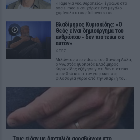
«Πάμε για νέα θεραπεία», έγραψε στα
social media και χάρισε ένα μεγάλο
χαμόγελο στους followers του
Βλαδίμηρος Κυριακίδης: «Ο
Θεός είναι δημιούργημα του
ανθρώπου ‑ δεν πιστεύω σε
αυτόν»
ΧΤΕΣ
Μιλώντας στο vidcast του Θανάση Λάλα,
ο γνωστός ηθοποιός Βλαδίμηρος
Κυριακίδης εξήγησε γιατί δεν πιστεύει
στον Θεό και τι τον γοητεύει στη
φιλοσοφία γύρω από την ύπαρξή του.
Τους είδαν με δαχτυλίδι αρραβώνων στο