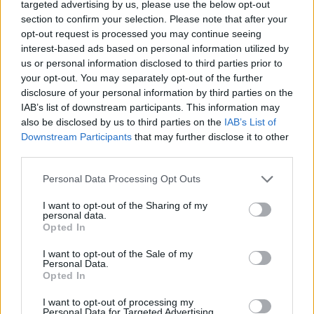
targeted advertising by us, please use the below opt-out
section to confirm your selection. Please note that after your
opt-out request is processed you may continue seeing
interest-based ads based on personal information utilized by
us or personal information disclosed to third parties prior to
your opt-out. You may separately opt-out of the further
disclosure of your personal information by third parties on the
IAB’s list of downstream participants. This information may
also be disclosed by us to third parties on the
IAB’s List of
Downstream Participants
that may further disclose it to other
third parties.
Personal Data Processing Opt Outs
Ακολουθήστε το E-Radio.gr στο
Google News
I want to opt-out of the Sharing of my
personal data.
και μάθετε πρώτοι
τα πιο hot νέα
.
Opted In
Εσύ μπήκες στο E-Daily.gr; Τα νέα της ημέρας
I want to opt-out of the Sale of my
Personal Data.
και ότι σου κάνει κλικ!
Opted In
Ακολουθήστε το E-Radio.gr και στο Instagram
I want to opt-out of processing my
Personal Data for Targeted Advertising.