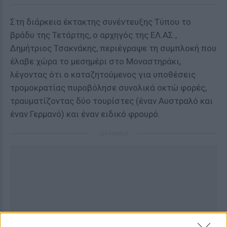
Στη διάρκεια έκτακτης συνέντευξης Τύπου το
βράδυ της Τετάρτης, ο αρχηγός της ΕΛ.ΑΣ.,
Δημήτριος Τσακνάκης, περιέγραψε τη συμπλοκή που
έλαβε χώρα το μεσημέρι στο Μοναστηράκι,
λέγοντας ότι ο καταζητούμενος για υποθέσεις
τρομοκρατίας πυροβόλησε συνολικά οκτώ φορές,
τραυματίζοντας δύο τουρίστες (έναν Αυστραλό και
έναν Γερμανό) και έναν ειδικό φρουρό.
ΔΙΑΦΗΜΙΣΗ