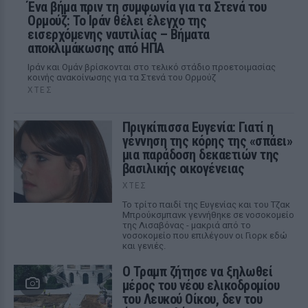
Ένα βήμα πριν τη συμφωνία για τα Στενά του
Ορμούζ: Το Ιράν θέλει έλεγχο της
εισερχόμενης ναυτιλίας – Βήματα
αποκλιμάκωσης από ΗΠΑ
Ιράν και Ομάν βρίσκονται στο τελικό στάδιο προετοιμασίας
κοινής ανακοίνωσης για τα Στενά του Ορμούζ
ΧΤΕΣ
Πριγκίπισσα Ευγενία: Γιατί η
γέννηση της κόρης της «σπάει»
μια παράδοση δεκαετιών της
βασιλικής οικογένειας
ΧΤΕΣ
Το τρίτο παιδί της Ευγενίας και του Τζακ
Μπρούκσμπανκ γεννήθηκε σε νοσοκομείο
της Λισαβόνας - μακριά από το
νοσοκομείο που επιλέγουν οι Γιορκ εδώ
και γενιές.
Ο Τραμπ ζήτησε να ξηλωθεί
μέρος του νέου ελικοδρομίου
του Λευκού Οίκου, δεν του