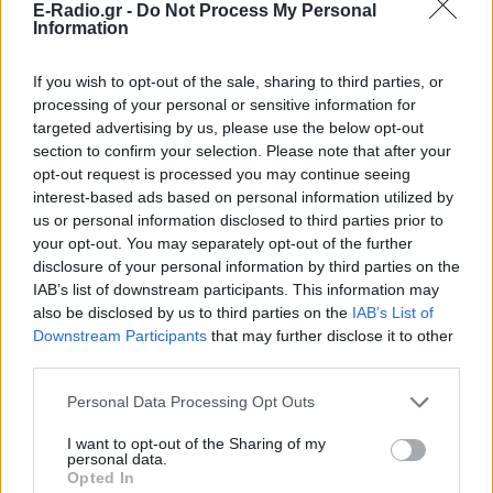
E-Radio.gr -
Do Not Process My Personal
Information
If you wish to opt-out of the sale, sharing to third parties, or
processing of your personal or sensitive information for
targeted advertising by us, please use the below opt-out
section to confirm your selection. Please note that after your
opt-out request is processed you may continue seeing
interest-based ads based on personal information utilized by
us or personal information disclosed to third parties prior to
your opt-out. You may separately opt-out of the further
disclosure of your personal information by third parties on the
IAB’s list of downstream participants. This information may
Ακολουθήστε το E-Radio.gr στο
Google News
also be disclosed by us to third parties on the
IAB’s List of
και μάθετε πρώτοι
τα πιο hot νέα
.
Downstream Participants
that may further disclose it to other
third parties.
Για ακόμη περισσότερα
νέα
, μπείτε στην
ροή
ειδήσεων
του E-Daily.gr
Personal Data Processing Opt Outs
I want to opt-out of the Sharing of my
Ακολουθήστε το E-Radio.gr και στο Instagram
personal data.
Opted In