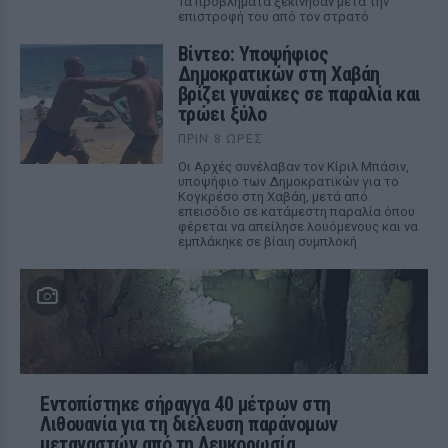
Τα προβλήματα ξεκίνησαν μετά την
επιστροφή του από τον στρατό
Βίντεο: Υποψήφιος
Δημοκρατικών στη Χαβάη
βρίζει γυναίκες σε παραλία και
τρώει ξύλο
ΠΡΙΝ 8 ΏΡΕΣ
Οι Αρχές συνέλαβαν τον Κίριλ Μπάσιν,
υποψήφιο των Δημοκρατικών για το
Κογκρέσο στη Χαβάη, μετά από
επεισόδιο σε κατάμεστη παραλία όπου
φέρεται να απείλησε λουόμενους και να
εμπλάκηκε σε βίαιη συμπλοκή
Εντοπίστηκε σήραγγα 40 μέτρων στη
Λιθουανία για τη διέλευση παράνομων
μεταναστών από τη Λευκορωσία