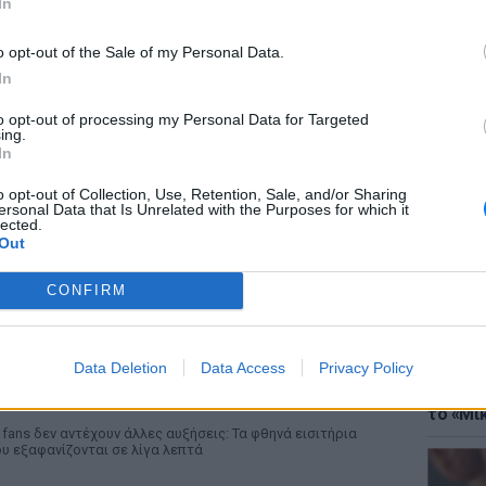
In
o opt-out of the Sale of my Personal Data.
In
to opt-out of processing my Personal Data for Targeted
ing.
ΘΕΜΑΤ
In
Έφτιαξ
μουσική
o opt-out of Collection, Use, Retention, Sale, and/or Sharing
ersonal Data that Is Unrelated with the Purposes for which it
lected.
Out
ΡΙΑ
CONFIRM
ι συναυλίες επιτέλους βγάζουν φτηνά
ισιτήρια ‑ Ποιοι καλλιτέχνες κατέβασαν τις
Data Deletion
Data Access
Privacy Policy
ΘΕΜΑΤ
ιμές
Explain
ΡΙΝ 6 ΏΡΕΣ
το «Μικ
 fans δεν αντέχουν άλλες αυξήσεις: Τα φθηνά εισιτήρια
υ εξαφανίζονται σε λίγα λεπτά