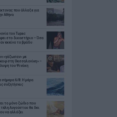
έκτονας που άλλαξε για
ην Αθήνα
ονία του Tupac
φει στο δικαστήριο – Όσα
αν εκείνο το βράδυ
Τον «γάζωσαν» με
κοφ στη Θεσσαλονίκη» –
λυψη του Ψινάκη
 σήμερα 6/8: Η μέρα
τις συζητήσεις
ναι το μόνο ζώδιο που
α τέλη Αυγούστου θα δει
του να αλλάζει