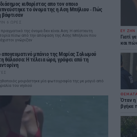
 διάσημος κιθαρίστας απο τον οποιο
μπνεύστηκε το όνομα της η Αση Μπήλιου ‑ Πώς
η βάφτισαν
ΡΙΝ 6 ΏΡΕΣ
 πραγματικό της όνομα δεν είναι Αση: Η απίστευτη
ΕΥ ΖΗΝ
τορία πίσω από την απόφαση της Ασης Μπήλιου που
Γιατί γ
άχιστοι γνώριζαν
και πώ
ο απογευματινό μπάνιο της Μαρίας Σολωμού
τη θάλασσα: Η τέλεια ώρα, γράφει από τη
αντορίνη
ΤΕΣ
ηθοποιός μοιράστηκε μία φωτογραφία της με μαγιό από
ραλία του νησιού
ΘΕΜΑΤ
Όταν η
βγήκε 