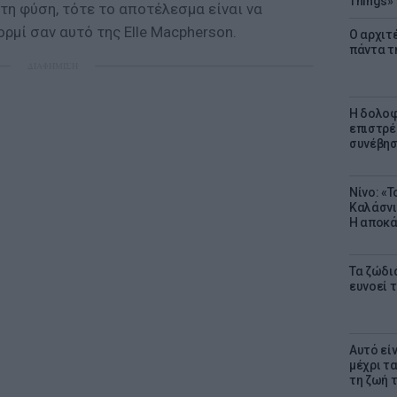
Things»
 τη φύση, τότε το αποτέλεσμα είναι να
ορμί σαν αυτό της Elle Macpherson.
Ο αρχιτ
πάντα τ
ΔΙΑΦΗΜΙΣΗ
Η δολοφ
επιστρέ
συνέβησ
Νίνο: «
Καλάσνι
Η αποκά
Τα ζώδια
ευνοεί 
Αυτό εί
μέχρι τ
τη ζωή 