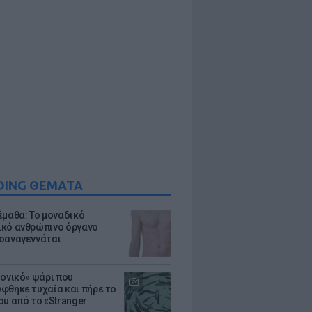
DING ΘΕΜΑΤΑ
έμαθα: Το μοναδικό
κό ανθρώπινο όργανο
οαναγεννάται
μονικό» ψάρι που
φθηκε τυχαία και πήρε το
ου από το «Stranger