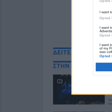
Opted 
I want t
Opted 
I want 
Advertis
Opted 
I want t
of my P
ΔΕΙΤΕ ΕΠΙΣΗΣ
was col
Opted 
ΣΤΗΝ ΙΔΙΑ ΚΑΤΗΓΟ
Ο
ε
τ
Π
Οι
πο