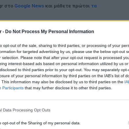
gr στο
Google News
και μάθετε πρώτοι
τα
; Τα νέα της ημέρας και ότι σου κάνει κλικ!
r -
Do Not Process My Personal Information
r και στο Instagram
to opt-out of the sale, sharing to third parties, or processing of your per
ΔΙΑΦΗΜΙΣΗ
formation for targeted advertising by us, please use the below opt-out s
r selection. Please note that after your opt-out request is processed y
eing interest-based ads based on personal information utilized by us or
disclosed to third parties prior to your opt-out. You may separately opt-
losure of your personal information by third parties on the IAB’s list of
. This information may also be disclosed by us to third parties on the
IA
Participants
that may further disclose it to other third parties.
LIFESTY
Οι συν
l Data Processing Opt Outs
εισιτήρ
τις τιμ
o opt-out of the Sharing of my personal data.