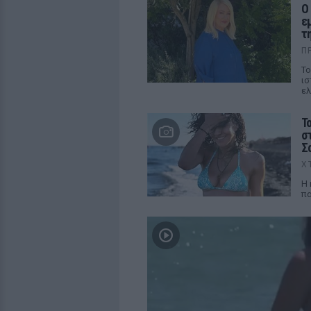
Ο
ε
τ
Π
Το
ισ
ελ
Τ
σ
Σ
Χ
Η 
πα