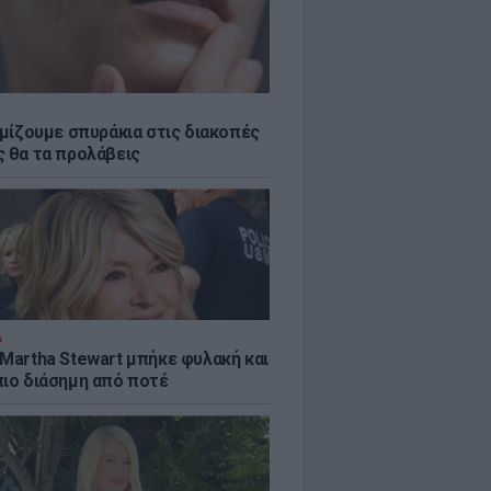
εμίζουμε σπυράκια στις διακοπές
ς θα τα προλάβεις
Α
 Martha Stewart μπήκε φυλακή και
πιο διάσημη από ποτέ