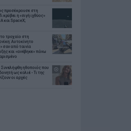
ς προσέκρουσε στη
Τι κρύβει η «σιγή ιχθύος»
A και SpaceX;
το τροχαίο στη
νίκη: Αυτοκίνητο
» σαν από ταινία
ξης και «ανέβηκε» πάνω
αρισμένο
: Συνελήφθη ηθοποιός που
oνητή ως κολιέ - Τι της
ίζουν οι αρχές