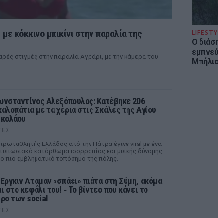
 με κόκκινο μπικίνι στην παραλία της
LIFESTY
Ο διάσ
εμπνεύ
ρές στιγμές στην παραλία Αγράρι, με την κάμερα του
Μπήλιο
ωνσταντίνος Αλεξόπουλος: Κατέβηκε 206
καλοπάτια με τα χέρια στις Σκάλες της Αγίου
ικολάου
ΤΕΣ
πρωταθλητής Ελλάδος από την Πάτρα έγινε viral με ένα
τυπωσιακό κατόρθωμα ισορροπίας και μυϊκής δύναμης
ο πιο εμβληματικό τοπόσημο της πόλης.
 Έργκιν Αταμαν «σπάει» πιάτα στη Σύμη, ακόμα
ι στο κεφάλι του! ‑ Tο βίντεο που κάνει το
ύρο των social
ΤΕΣ