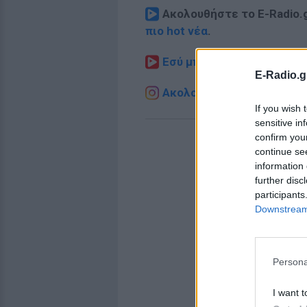
Ακολουθήστε το E-Radio.
πιο hot νέα
.
Εσύ μπήκες στο E-Daily.gr
E-Radio.g
Ακολουθήστε το E-Radio.g
If you wish 
sensitive in
confirm you
continue se
information 
further disc
participants
Downstream 
Persona
I want t