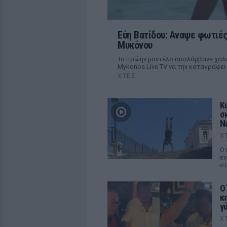
Εύη Βατίδου: Αναψε φωτιές
Μυκόνου
Το πρώην μοντέλο απολάμβανε χαλα
Mykonos Live TV να την καταγράφει
ΧΤΕΣ
Κ
σ
Ν
Χ
Ο 
εν
στ
Ο
κα
γ
Χ