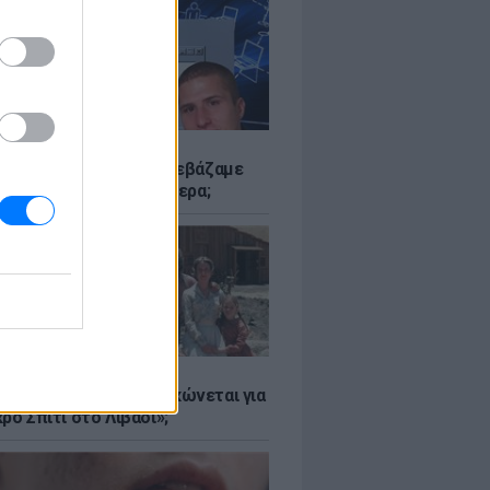
Α
αν το Napster που κατεβάζαμε
 - Πού βρίσκονται σήμερα;
Α
er: Γιατί η Αμερική τσακώνεται για
ρό Σπίτι στο Λιβάδι»;