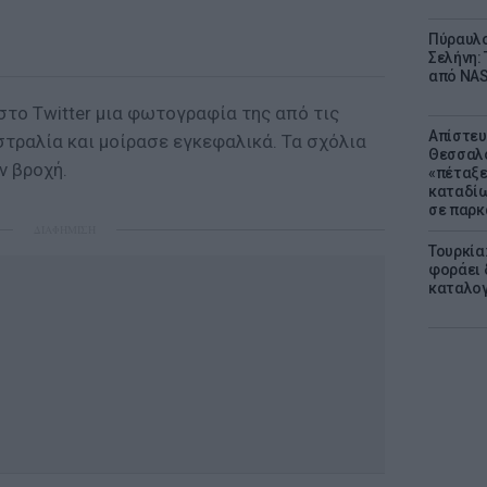
Πύραυλο
Σελήνη: 
από NAS
στο Twitter μια φωτογραφία της από τις
Απίστευ
στραλία και μοίρασε εγκεφαλικά. Τα σχόλια
Θεσσαλο
ν βροχή.
«πέταξε
καταδίω
σε παρκ
ΔΙΑΦΗΜΙΣΗ
Τουρκία
φοράει δ
καταλογ