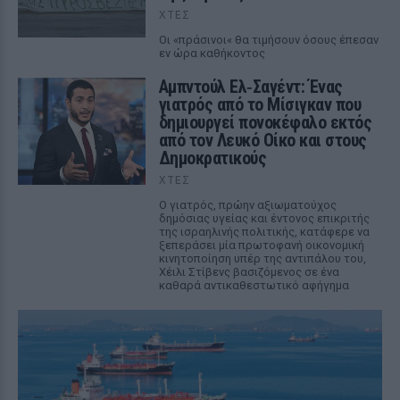
ΧΤΕΣ
Οι «πράσινοι« θα τιμήσουν όσους έπεσαν
εν ώρα καθήκοντος
Αμπντούλ Ελ‑Σαγέντ: Ένας
γιατρός από το Μίσιγκαν που
δημιουργεί πονοκέφαλο εκτός
από τον Λευκό Οίκο και στους
Δημοκρατικούς
ΧΤΕΣ
Ο γιατρός, πρώην αξιωματούχος
δημόσιας υγείας και έντονος επικριτής
της ισραηλινής πολιτικής, κατάφερε να
ξεπεράσει μία πρωτοφανή οικονομική
κινητοποίηση υπέρ της αντιπάλου του,
Χέιλι Στίβενς βασιζόμενος σε ένα
καθαρά αντικαθεστωτικό αφήγημα