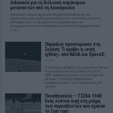
Λιθουανία για τη διέλευση παράνομων
μεταναστών από τη Λευκορωσία
Λιθουανοί συνοριοφύλακες δέχθηκαν επίθεση σε μία
περίπτωση από ομάδα μεταναστών που αντιστέκονταν στη
σύλληψή τους, οι αξιωματικοί αναγκάστηκαν να
υποχωρήσουν και οι παράνομοι μετανάστες διέφυγαν πίσω
ΧΤΕΣ
Πύραυλος προσέκρουσε στη
Σελήνη: Τι κρύβει η «σιγή
ιχθύος» από NASA και SpaceX;
ΧΤΕΣ
Ο δεύτερος βαθμός του πυραύλου Falcon
9 προσέκρουσε στη Σελήνη στις 6:35
GMT, αφήνοντας πίσω του κρατήρα 18
μέτρων - η οπτική επιβεβαίωση
αναμένεται από τους δορυφόρους σε
τροχιά
Παναθηναϊκός – ΤΣΣΚΑ 1948:
Ενός λεπτού σιγή στη μνήμη
των πυροσβεστών που έχασαν
τη ζωή τους