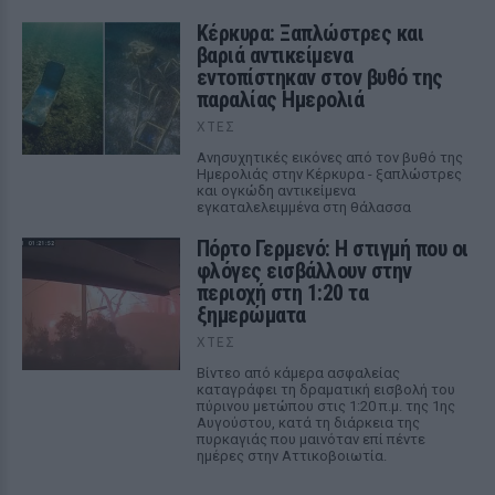
Κέρκυρα: Ξαπλώστρες και
βαριά αντικείμενα
εντοπίστηκαν στον βυθό της
παραλίας Ημερολιά
ΧΤΕΣ
Ανησυχητικές εικόνες από τον βυθό της
Ημερολιάς στην Κέρκυρα - ξαπλώστρες
και ογκώδη αντικείμενα
εγκαταλελειμμένα στη θάλασσα
Πόρτο Γερμενό: Η στιγμή που οι
φλόγες εισβάλλουν στην
περιοχή στη 1:20 τα
ξημερώματα
ΧΤΕΣ
Βίντεο από κάμερα ασφαλείας
καταγράφει τη δραματική εισβολή του
πύρινου μετώπου στις 1:20 π.μ. της 1ης
Αυγούστου, κατά τη διάρκεια της
πυρκαγιάς που μαινόταν επί πέντε
ημέρες στην Αττικοβοιωτία.