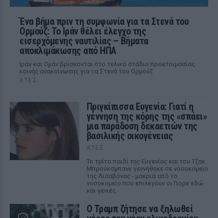
Ένα βήμα πριν τη συμφωνία για τα Στενά του
Ορμούζ: Το Ιράν θέλει έλεγχο της
εισερχόμενης ναυτιλίας – Βήματα
αποκλιμάκωσης από ΗΠΑ
Ιράν και Ομάν βρίσκονται στο τελικό στάδιο προετοιμασίας
κοινής ανακοίνωσης για τα Στενά του Ορμούζ
ΧΤΕΣ
Πριγκίπισσα Ευγενία: Γιατί η
γέννηση της κόρης της «σπάει»
μια παράδοση δεκαετιών της
βασιλικής οικογένειας
ΧΤΕΣ
Το τρίτο παιδί της Ευγενίας και του Τζακ
Μπρούκσμπανκ γεννήθηκε σε νοσοκομείο
της Λισαβόνας - μακριά από το
νοσοκομείο που επιλέγουν οι Γιορκ εδώ
και γενιές.
Ο Τραμπ ζήτησε να ξηλωθεί