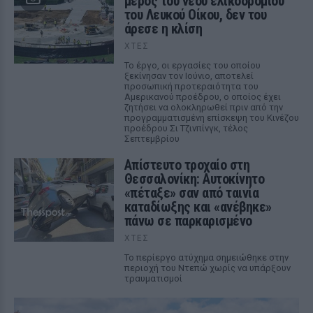
μέρος του νέου ελικοδρομίου
του Λευκού Οίκου, δεν του
άρεσε η κλίση
ΧΤΕΣ
Το έργο, οι εργασίες του οποίου
ξεκίνησαν τον Ιούνιο, αποτελεί
προσωπική προτεραιότητα του
Αμερικανού προέδρου, ο οποίος έχει
ζητήσει να ολοκληρωθεί πριν από την
προγραμματισμένη επίσκεψη του Κινέζου
προέδρου Σι Τζινπίνγκ, τέλος
Σεπτεμβρίου
Απίστευτο τροχαίο στη
Θεσσαλονίκη: Αυτοκίνητο
«πέταξε» σαν από ταινία
καταδίωξης και «ανέβηκε»
πάνω σε παρκαρισμένο
ΧΤΕΣ
Το περίεργο ατύχημα σημειώθηκε στην
περιοχή του Ντεπώ χωρίς να υπάρξουν
τραυματισμοί