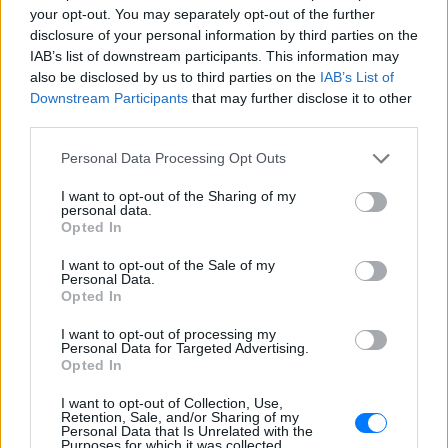
your opt-out. You may separately opt-out of the further
disclosure of your personal information by third parties on the
IAB’s list of downstream participants. This information may
ΔΕΙΤΕ ΕΠΙΣΗΣ
also be disclosed by us to third parties on the
IAB’s List of
Downstream Participants
that may further disclose it to other
third parties.
ΣΤΗΝ ΙΔΙΑ ΚΑΤΗΓΟΡΙΑ
Personal Data Processing Opt Outs
Μυστράς: «Δεν ήταν οικονομικό
το κίνητρο» υποστηρίζει ο
I want to opt-out of the Sharing of my
συνήγορος του 55χρονου που
personal data.
Opted In
είχε τη σορό του πατέρα του σε
καταψύκτη
I want to opt-out of the Sale of my
ΠΡΙΝ 10 ΏΡΕΣ
Personal Data.
Opted In
Ο ίδιος δήλωσε ότι ο πελάτης του είχε
μια εξαιρετικά έντονη συναισθηματική
I want to opt-out of processing my
εξάρτηση από τους γονείς του
Personal Data for Targeted Advertising.
Opted In
Βόλος: 26χρονος απείλησε να
σφάξει τη μητέρα του και
I want to opt-out of Collection, Use,
χτύπησε τον αδελφό του για το
Retention, Sale, and/or Sharing of my
πρωινό
Personal Data that Is Unrelated with the
Purposes for which it was collected.