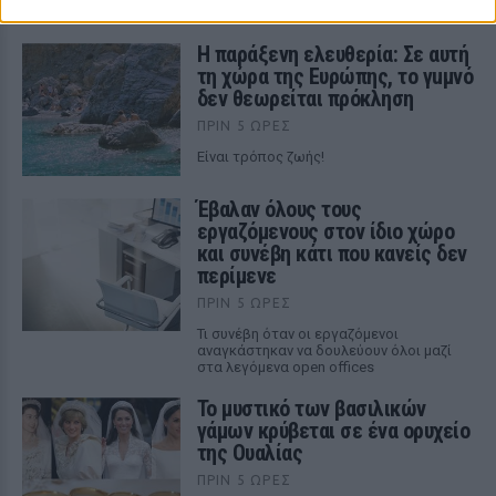
ΣΤΗΝ ΙΔΙΑ ΚΑΤΗΓΟΡΙΑ
Η παράξενη ελευθερία: Σε αυτή
τη χώρα της Ευρώπης, το γuμνό
δεν θεωρείται πρόκληση
ΠΡΙΝ 5 ΏΡΕΣ
Είναι τρόπος ζωής!
Έβαλαν όλους τους
εργαζόμενους στον ίδιο χώρο
και συνέβη κάτι που κανείς δεν
περίμενε
ΠΡΙΝ 5 ΏΡΕΣ
Τι συνέβη όταν οι εργαζόμενοι
αναγκάστηκαν να δουλεύουν όλοι μαζί
στα λεγόμενα open offices
Το μυστικό των βασιλικών
γάμων κρύβεται σε ένα ορυχείο
της Ουαλίας
ΠΡΙΝ 5 ΏΡΕΣ