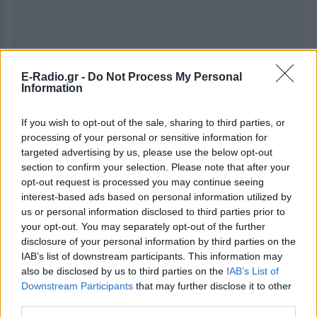
E-Radio.gr -
Do Not Process My Personal
Information
If you wish to opt-out of the sale, sharing to third parties, or
Ακολουθήστε το E-Radio.gr στο
Google News
processing of your personal or sensitive information for
και μάθετε πρώτοι
τα πιο hot νέα
.
targeted advertising by us, please use the below opt-out
section to confirm your selection. Please note that after your
Εσύ μπήκες στο E-Daily.gr; Τα νέα της ημέρας
opt-out request is processed you may continue seeing
και ότι σου κάνει κλικ!
interest-based ads based on personal information utilized by
us or personal information disclosed to third parties prior to
your opt-out. You may separately opt-out of the further
Ακολουθήστε το E-Radio.gr και στο Instagram
disclosure of your personal information by third parties on the
IAB’s list of downstream participants. This information may
ΔΙΑΦΗΜΙΣΗ
also be disclosed by us to third parties on the
IAB’s List of
Downstream Participants
that may further disclose it to other
third parties.