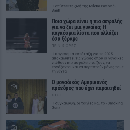
Η απίστευτη ζωή της Milena Pavlović-
Barilli
Ποια χώρα είναι η πιο ασφαλής
για να ζει μια γυναίκα; Η
παγκόσμια λίστα που αλλάζει
όσα ξέραμε
ΠΡΙΝ 5 ΏΡΕΣ
Η παγκόσμια κατάταξη για το 2025
αποκαλύπτει τις χώρες όπου οι γυναίκες
νιώθουν πιο ασφαλείς να ζουν, να
εργάζονται και να περπατούν μόνες τους
τη νύχτα
Ο μοναδικός Αμερικανός
πρόεδρος που έχει παραιτηθεί
ΧΤΕΣ
Η συγκάλυψη, οι ταινίες και το «Smoking
Gun»