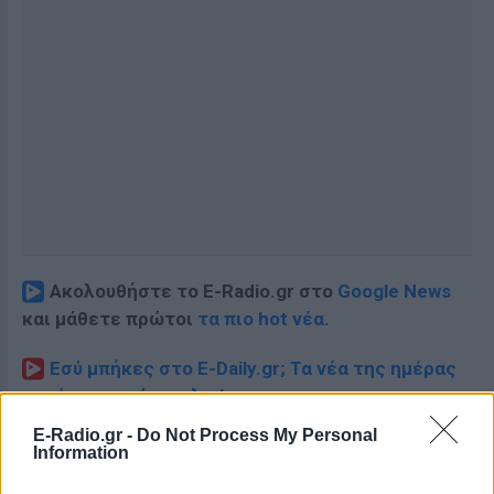
Ακολουθήστε το E-Radio.gr στο
Google News
και μάθετε πρώτοι
τα πιο hot νέα
.
Εσύ μπήκες στο E-Daily.gr; Τα νέα της ημέρας
και ότι σου κάνει κλικ!
E-Radio.gr -
Do Not Process My Personal
Ακολουθήστε το E-Radio.gr και στο Instagram
Information
ΔΙΑΦΗΜΙΣΗ