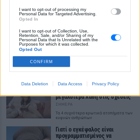
ΔΕΙΤΕ ΕΠΙΣΗΣ
I want to opt-out of processing my
Personal Data for Targeted Advertising.
Opted In
ΣΤΗΝ ΙΔΙΑ ΚΑΤΗΓΟΡΙΑ
I want to opt-out of Collection, Use,
Retention, Sale, and/or Sharing of my
Γιατί γεμίζουμε σπυράκια στις
Personal Data that Is Unrelated with the
Purposes for which it was collected.
διακοπές και πώς θα τα
Opted Out
προλάβεις
ΣΉΜΕΡΑ
CONFIRM
Τι πρέπει να αλλάξεις
Ο λόγος που οι πιο έξυπνοι
Data Deletion
Data Access
Privacy Policy
άνθρωποι κάνουν τα
μεγαλύτερα λάθη στις σχέσεις
ΣΉΜΕΡΑ
Τα 4 συχνότερα ερωτικά ατοπήματα των
ευφυών ανθρώπων
Γιατί ο εγκέφαλος είναι
προγραμματισμένος να