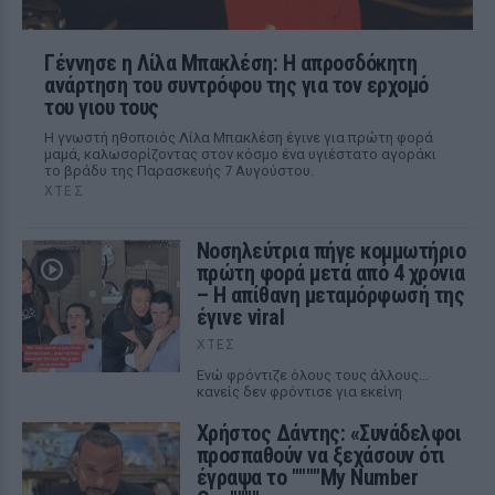
Γέννησε η Λίλα Μπακλέση: Η απροσδόκητη
ανάρτηση του συντρόφου της για τον ερχομό
του γιου τους
Η γνωστή ηθοποιός Λίλα Μπακλέση έγινε για πρώτη φορά
μαμά, καλωσορίζοντας στον κόσμο ένα υγιέστατο αγοράκι
το βράδυ της Παρασκευής 7 Αυγούστου.
ΧΤΕΣ
Νοσηλεύτρια πήγε κομμωτήριο
πρώτη φορά μετά από 4 χρόνια
– Η απίθανη μεταμόρφωσή της
έγινε viral
ΧΤΕΣ
Ενώ φρόντιζε όλους τους άλλους...
κανείς δεν φρόντισε για εκείνη
Χρήστος Δάντης: «Συνάδελφοι
προσπαθούν να ξεχάσουν ότι
έγραψα το """"My Number