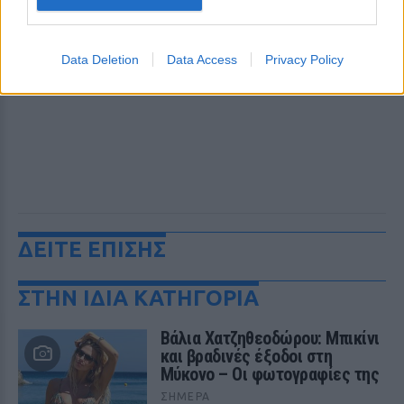
Data Deletion
Data Access
Privacy Policy
ΔΕΙΤΕ ΕΠΙΣΗΣ
ΣΤΗΝ ΙΔΙΑ ΚΑΤΗΓΟΡΙΑ
Βάλια Χατζηθεοδώρου: Μπικίνι
και βραδινές έξοδοι στη
Μύκονο – Οι φωτογραφίες της
ΣΉΜΕΡΑ