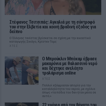
Στέφανος Τσιτσιπάς: Αγκαλιά με τη σύντροφό
του στην Ελβετία και κοινή βραδινή έξοδος για
δείπνο
Ο Έλληνας τενίστας βρίσκεται σε σχέση με την εικαστικό
καταγωγής Σικάγο, Κρίστεν Τομς
ΧΤΕΣ
Ο Μπρούκλιν Μπέκαμ έβρασε
μακαρόνια με θαλασσινό νερό
και δέχτηκε ανελέητο
τρολάρισμα online
ΧΤΕΣ
Πολλοί εξέφρασαν απορία για την
καταλληλότητα του νερού, με σχόλια
όπως «τα πόδια του δεν ήταν μέσα σε
αυτό;»
22 χρόνια από τον θάνατο του