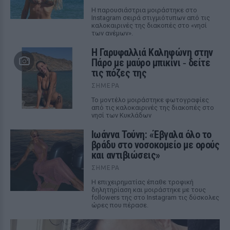
Η παρουσιάστρια μοιράστηκε στο
Instagram σειρά στιγμιότυπων από τις
καλοκαιρινές της διακοπές στο «νησί
των ανέμων».
Η Γαρυφαλλιά Καληφώνη στην
Πάρο με μαύρο μπικίνι ‑ δείτε
τις πόζες της
ΣΉΜΕΡΑ
Το μοντέλο μοιράστηκε φωτογραφίες
από τις καλοκαιρινές της διακοπές στο
νησί των Κυκλάδων
Ιωάννα Τούνη: «Έβγαλα όλο το
βράδυ στο νοσοκομείο με ορούς
και αντιβιώσεις»
ΣΉΜΕΡΑ
Η επιχειρηματίας έπαθε τροφική
δηλητηρίαση και μοιράστηκε με τους
followers της στο Instagram τις δύσκολες
ώρες που πέρασε.