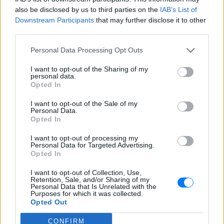
also be disclosed by us to third parties on the
IAB’s List of
Downstream Participants
that may further disclose it to other
Ακολουθήστε το E-Radio.gr στο
Google News
third parties.
και μάθετε πρώτοι
τα πιο hot νέα
.
Personal Data Processing Opt Outs
Εσύ μπήκες στο E-Daily.gr; Τα νέα της ημέρας
I want to opt-out of the Sharing of my
personal data.
και ότι σου κάνει κλικ!
Opted In
Ακολουθήστε το E-Radio.gr και στο Instagram
I want to opt-out of the Sale of my
Personal Data.
Opted In
ΔΙΑΦΗΜΙΣΗ
I want to opt-out of processing my
Personal Data for Targeted Advertising.
Opted In
I want to opt-out of Collection, Use,
Retention, Sale, and/or Sharing of my
Personal Data that Is Unrelated with the
Purposes for which it was collected.
Opted Out
CONFIRM