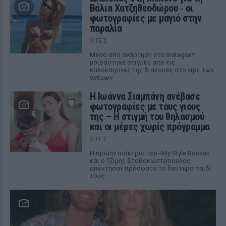
Βάλια Χατζηθεοδώρου ‑ οι
φωτογραφίες με μαγιό στην
παραλία
ΧΤΕΣ
Μέσα από ανάρτηση στο Instagram
μοιράστηκε στιγμές από τις
καλοκαιρινές της διακοπές στο νησί των
ανέμων
H Ιωάννα Σιαμπάνη ανέβασε
φωτογραφίες με τους γιους
της – Η στιγμή του θηλασμού
και οι μέρες χωρίς πρόγραμμα
ΧΤΕΣ
Η πρώην παίκτρια του «My Style Rocks»
και ο Τζίμης Σταθοκωστόπουλος
απέκτησαν πρόσφατα το δεύτερο παιδί
τους