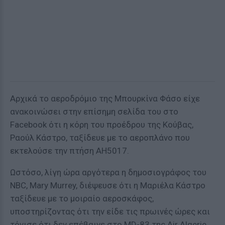
Αρχικά το αεροδρόμιο της Μπουρκίνα Φάσο είχε
ανακοινώσει στην επίσημη σελίδα του στο
Facebook
ότι η κόρη του προέδρου της Κούβας,
Ραούλ Κάστρο, ταξίδευε με το αεροπλάνο που
εκτελούσε την πτήση
AH
5017.
Ωστόσο, λίγη ώρα αργότερα η δημοσιογράφος του
NBC
, Mary Murrey, διέψευσε ότι η Μαριέλα Κάστρο
ταξίδευε με το μοιραίο αεροσκάφος,
υποστηρίζοντας ότι την είδε τις πρωινές ώρες και
τόνισε ότι δεν επέβαινε στο MD-83 της Air Algerie.