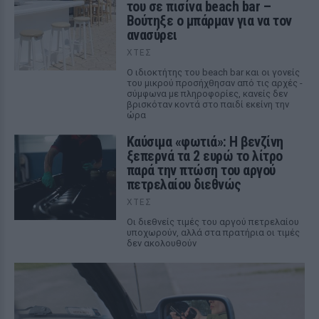
του σε πισίνα beach bar –
Βούτηξε ο μπάρμαν για να τον
ανασύρει
ΧΤΕΣ
Ο ιδιοκτήτης του beach bar και οι γονείς
του μικρού προσήχθησαν από τις αρχές -
σύμφωνα με πληροφορίες, κανείς δεν
βρισκόταν κοντά στο παιδί εκείνη την
ώρα
Καύσιμα «φωτιά»: Η βενζίνη
ξεπερνά τα 2 ευρώ το λίτρο
παρά την πτώση του αργού
πετρελαίου διεθνώς
ΧΤΕΣ
Οι διεθνείς τιμές του αργού πετρελαίου
υποχωρούν, αλλά στα πρατήρια οι τιμές
δεν ακολουθούν