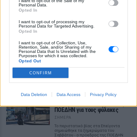
I want to opt-out of the Sale of my
ΔΕΙΤΕ ΕΠΙΣΗΣ
Personal Data.
Opted In
ΣΤΗΝ ΙΔΙΑ ΚΑΤΗΓΟΡΙΑ
I want to opt-out of processing my
Personal Data for Targeted Advertising.
Opted In
Επιτρέπεται να προσπεράσεις
περιπολικό; Τι λέει ο ΚΟΚ που
I want to opt-out of Collection, Use,
οι περισσότεροι αγνοούν
Retention, Sale, and/or Sharing of my
Personal Data that Is Unrelated with the
ΣΉΜΕΡΑ
Purposes for which it was collected.
Opted Out
Ο Κώδικας Οδικής Κυκλοφορίας δεν
απαγορεύει την προσπέραση οχήματος
της αστυνομίας, αλλά ισχύουν
CONFIRM
συγκεκριμένοι κανόνες που κάθε οδηγός
πρέπει να γνωρίζει.
Επίθεση στον Ερυθρό Σταυρό:
Data Deletion
Data Access
Privacy Policy
Ασθενής χτύπησε νοσηλεύτρια
σε πόρτες ‑ Τι καταγγέλλει η
ΠΟΕΔΗΝ για τους φύλακες
ΣΉΜΕΡΑ
Το περιστατικό βίας στα Επείγοντα
σημειώθηκε τα ξημερώματα του
Σαββάτου - ο πρόεδρος της ΠΟΕΔΗΝ