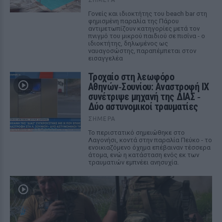
Γονείς και ιδιοκτήτης του beach bar στη
φημισμένη παραλία της Πάρου
αντιμετωπίζουν κατηγορίες μετά τον
πνιγμό του μικρού παιδιού σε πισίνα - ο
ιδιοκτήτης, δηλωμένος ως
ναυαγοσώστης, παραπέμπεται στον
εισαγγελέα
Τροχαίο στη λεωφόρο
Αθηνών‑Σουνίου: Αναστροφή ΙΧ
συνέτριψε μηχανή της ΔΙΑΣ ‑
Δύο αστυνομικοί τραυματίες
ΣΉΜΕΡΑ
Το περιστατικό σημειώθηκε στο
Λαγονήσι, κοντά στην παραλία Πεύκο - το
ενοικιαζόμενο όχημα επέβαιναν τέσσερα
άτομα, ενώ η κατάσταση ενός εκ των
τραυματιών εμπνέει ανησυχία.