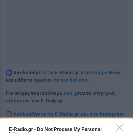
Ακολουθήστε το E-Radio.gr στο
Google News
και μάθετε πρώτοι
τα πιο hot νέα
.
Για ακόμη περισσότερα
νέα
, μπείτε στην
ροή
ειδήσεων
του E-Daily.gr
Ακολουθήστε το E-Radio.gr και στο Instagram
ΔΙΑΦΗΜΙΣΗ
E-Radio.gr -
Do Not Process My Personal