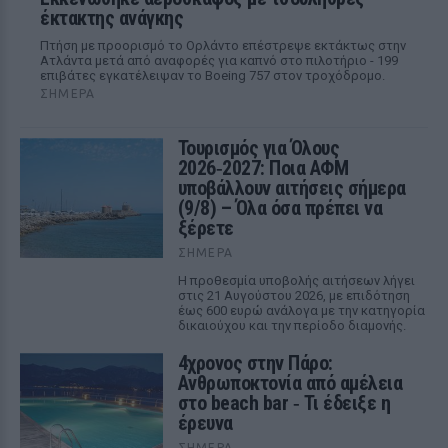
έκτακτης ανάγκης
Πτήση με προορισμό το Ορλάντο επέστρεψε εκτάκτως στην
Ατλάντα μετά από αναφορές για καπνό στο πιλοτήριο - 199
επιβάτες εγκατέλειψαν το Boeing 757 στον τροχόδρομο.
ΣΉΜΕΡΑ
Τουρισμός για Όλους
2026‑2027: Ποια ΑΦΜ
υποβάλλουν αιτήσεις σήμερα
(9/8) – Όλα όσα πρέπει να
ξέρετε
ΣΉΜΕΡΑ
Η προθεσμία υποβολής αιτήσεων λήγει
στις 21 Αυγούστου 2026, με επιδότηση
έως 600 ευρώ ανάλογα με την κατηγορία
δικαιούχου και την περίοδο διαμονής.
4χρονος στην Πάρο:
Ανθρωποκτονία από αμέλεια
στο beach bar ‑ Τι έδειξε η
έρευνα
ΣΉΜΕΡΑ