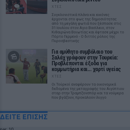
ΧΤΕΣ
Συγκλονιστικά πλάνα και εικόνες
έρχονται στο φως της δημοσιότητας
από τη μεγάλη φωτιά που ξέσπασε στις
31 Ιουλίου στον Αγιο Βασίλειο, στον
Κιθαιρώνα Βοιωτίας και έφτασε μέχρι το
Πόρτο Γερμενό - Ο διττός ρόλος της
Πυροσβεστικής
Για αμύθητο συμβόλαιο του
Σαλάχ γράφουν στην Τουρκία:
Προβλέπονται έξοδα για
κομμωτήρια και... χαρτί υγείας
ΧΤΕΣ
Οι Τούρκοί αναφέρουν τα οικονομικά
δεδομένα της μεταγραφής του Αιγύπτιου
σταρ στην Τραμπζονσπόρ και τα νούμερα
που βγάζουν, προκαλούν ίλιγγο
ΔΕΙΤΕ ΕΠΙΣΗΣ
par: 10