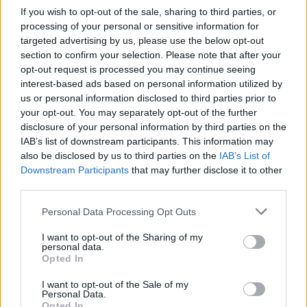
If you wish to opt-out of the sale, sharing to third parties, or
καλό. Οφείλουμε τη μέρα αυτή, να σταθούμε για ένα
processing of your personal or sensitive information for
λεπτό και να τιμήσουμε όλους τους εθελοντές και τις
targeted advertising by us, please use the below opt-out
εθελόντριες που προσφέρουν ανιδιοτελώς χρόνο,
section to confirm your selection. Please note that after your
ενέργεια και γνώση προς όφελος ανθρώπων και
opt-out request is processed you may continue seeing
interest-based ads based on personal information utilized by
ομάδων που το έχουν ανάγκη. Θα ήθελα να
us or personal information disclosed to third parties prior to
ευχαριστήσω όλες τις Περιφέρειες, τους Δήμους και
your opt-out. You may separately opt-out of the further
όλους τους φορείς που συμπράττουν για τη διάδοση
disclosure of your personal information by third parties on the
της αξίας του εθελοντισμού
».
IAB’s list of downstream participants. This information may
also be disclosed by us to third parties on the
IAB’s List of
Downstream Participants
that may further disclose it to other
third parties.
Σχετικά με το Humanity Greece
Personal Data Processing Opt Outs
ΔΙΑΦΗΜΙΣΗ
I want to opt-out of the Sharing of my
personal data.
Opted In
I want to opt-out of the Sale of my
Personal Data.
Opted In