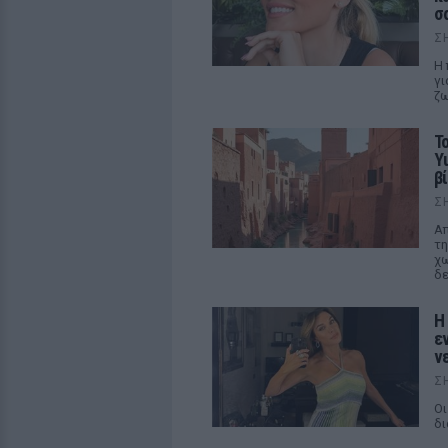
σ
Σ
Η 
γι
ζ
Τ
Y
βί
Σ
Απ
τη
χω
δε
Η
ε
ν
Σ
Οι
δι