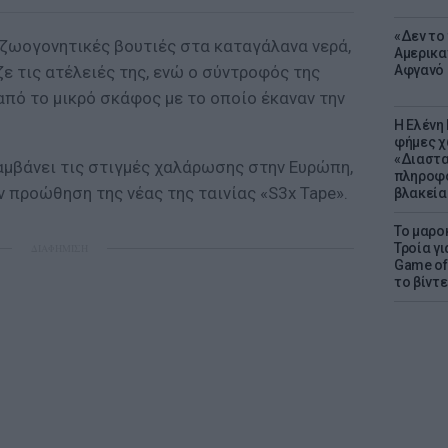
«Δεν το 
αζωογονητικές βουτιές στα καταγάλανα νερά,
Αμερικα
ε τις ατέλειές της, ενώ ο σύντροφός της
Αφγανό 
πό το μικρό σκάφος με το οποίο έκαναν την
Η Ελένη
φήμες χ
«Διαστα
αμβάνει τις στιγμές χαλάρωσης στην Ευρώπη,
πληροφο
ν προώθηση της νέας της ταινίας «S3x Tape».
βλακεία
Το μαρο
Τροία γι
ΔΙΑΦΗΜΙΣΗ
Game of 
το βίντε