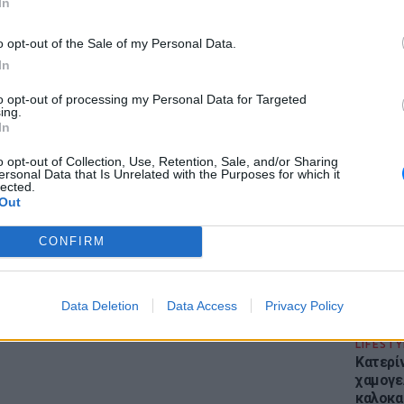
In
o opt-out of the Sale of my Personal Data.
In
to opt-out of processing my Personal Data for Targeted
gr στο
Google News
και μάθετε πρώτοι
τα
ing.
ΕΙΔΗΣΕΙ
In
Απόψε 
την επ
o opt-out of Collection, Use, Retention, Sale, and/or Sharing
; Τα νέα της ημέρας και ότι σου κάνει κλικ!
ersonal Data that Is Unrelated with the Purposes for which it
προς Κα
lected.
εισιτήρ
Out
r και στο Instagram
CONFIRM
ΔΙΑΦΗΜΙΣΗ
Data Deletion
Data Access
Privacy Policy
LIFESTY
Κατερί
χαμογε
καλοκα