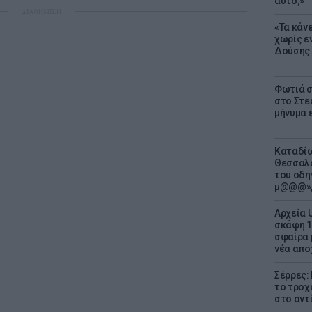
αυτό;»
ΔΙΑΦΗΜΙΣΗ
«Τα κάν
χωρίς ε
Δούσης.
Φωτιά σ
στο Στεφ
μήνυμα 
Καταδίω
Θεσσαλο
του οδη
μ@@@»,
Αρχεία 
σκάφη 1
σφαίρα 
νέα απο
Σέρρες:
το τροχ
στο αντ