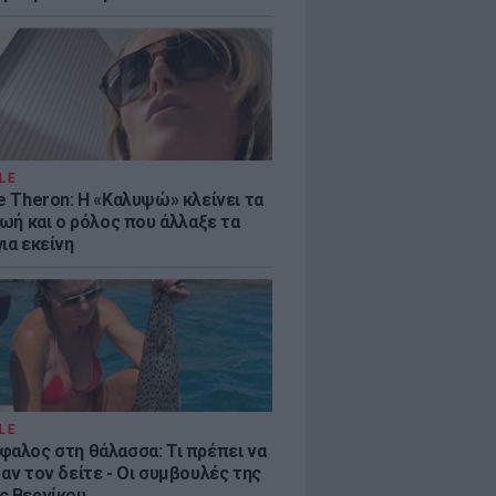
LE
e Theron: Η «Καλυψώ» κλείνει τα
ζωή και ο ρόλος που άλλαξε τα
ια εκείνη
LE
φαλος στη θάλασσα: Τι πρέπει να
αν τον δείτε - Οι συμβουλές της
ς Βερνίκου