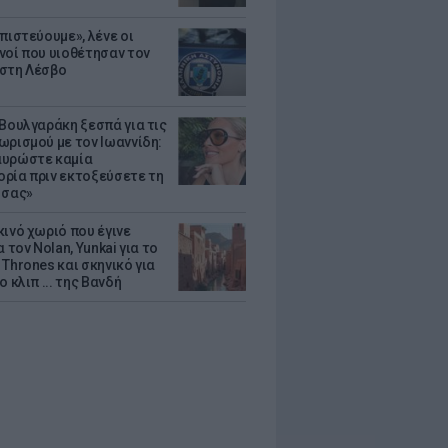
πιστεύουμε», λένε οι
νοί που υιοθέτησαν τον
στη Λέσβο
 Βουλγαράκη ξεσπά για τις
ωρισμού με τον Ιωαννίδη:
υρώστε καμία
ρία πριν εκτοξεύσετε τη
 σας»
κινό χωριό που έγινε
α τον Nolan, Yunkai για το
Thrones και σκηνικό για
ο κλιπ ... της Βανδή