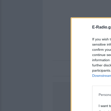
E-Radio.g
If you wish 
sensitive in
confirm you
continue se
information 
further disc
participants
Downstream 
Persona
I want t