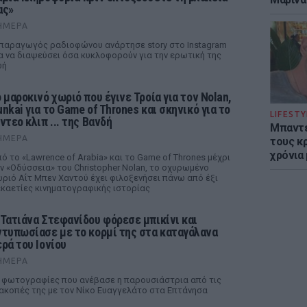
ας»
ΉΜΕΡΑ
παραγωγός ραδιοφώνου ανάρτησε story στο Instagram
α να διαψεύσει όσα κυκλοφορούν για την ερωτική της
ωή
ο μαροκινό χωριό που έγινε Τροία για τον Nolan,
unkai για το Game of Thrones και σκηνικό για το
LIFESTY
ντεο κλιπ ... της Βανδή
Μπαντέ
ΉΜΕΡΑ
τους κ
χρόνια
ό το «Lawrence of Arabia» και το Game of Thrones μέχρι
ν «Οδύσσεια» του Christopher Nolan, το οχυρωμένο
ριό Αΐτ Μπεν Χαντού έχει φιλοξενήσει πάνω από έξι
καετίες κινηματογραφικής ιστορίας
 Τατιάνα Στεφανίδου φόρεσε μπικίνι και
ντυπωσίασε με το κορμί της στα καταγάλανα
ερά του Ιονίου
ΉΜΕΡΑ
 φωτογραφίες που ανέβασε η παρουσιάστρια από τις
ακοπές της με τον Νίκο Ευαγγελάτο στα Επτάνησα