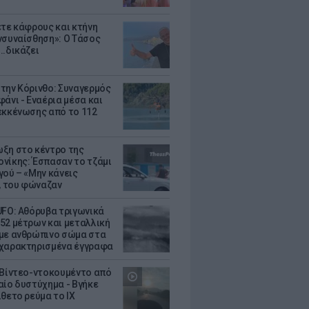
ετε κάφρους και κτήνη
νσυναίσθηση»: Ο Τάσος
..δικάζει
την Κόρινθο: Συναγερμός
άνι - Εναέρια μέσα και
εκκένωσης από το 112
ξη στο κέντρο της
νίκης: Έσπασαν το τζάμι
γού – «Μην κάνεις
 του φώναζαν
UFO: Αθόρυβα τριγωνικά
52 μέτρων και μεταλλική
με ανθρώπινο σώμα στα
χαρακτηρισμένα έγγραφα
 Βίντεο-ντοκουμέντο από
αίο δυστύχημα - Βγήκε
ίθετο ρεύμα το ΙΧ