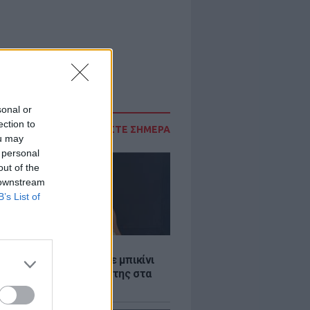
sonal or
ection to
ΔΙΑΒΑΣΤΕ ΣΗΜΕΡΑ
ou may
 personal
out of the
 downstream
B’s List of
LE
άνα Στεφανίδου φόρεσε μπικίνι
τυπωσίασε με το κορμί της στα
λανα νερά του Ιονίου