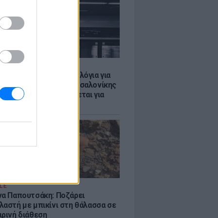
Σ
τα δοκιμαστικά δρομολόγια για
έκταση του Μετρό Θεσσαλονίκης
λαμαριά - Τι προβλέπεται για
ια
LE
να Παπουτσάκη: Ποζάρει
λαστή με μπικίνι στη θάλασσα σε
ιρινή διάθεση