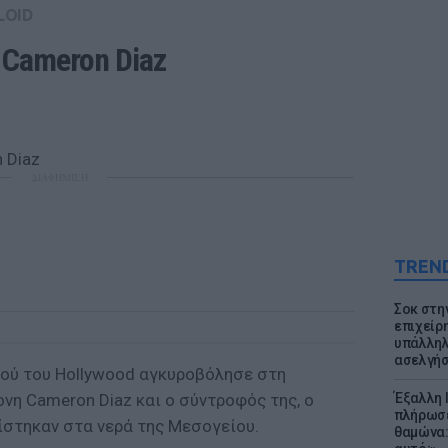
LOID
 Cameron Diaz 
ΔΙΑΦΗΜΙΣΗ
TREN
Σοκ στη
επιχείρ
υπάλληλ
ασελγήσ
ιού του Hollywood αγκυροβόλησε στη
ονη Cameron Diaz και ο σύντροφός της, ο
Έξαλλη 
πλήρωσε
ίστηκαν στα νερά της Μεσογείου.
θαμώνα: