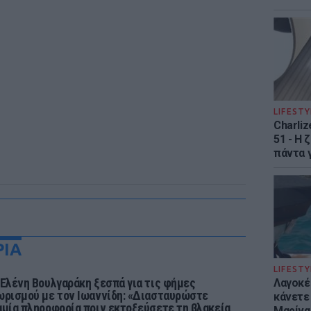
LIFESTY
Charliz
51 - H 
πάντα γ
ΡΙΑ
LIFESTY
 Ελένη Βουλγαράκη ξεσπά για τις φήμες
Λαγοκέ
ωρισμού με τον Ιωαννίδη: «Διασταυρώστε
κάνετε 
αμία πληροφορία πριν εκτοξεύσετε τη βλακεία
Μαρίνα