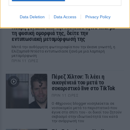
Data Deletion
Data Access
Privacy Policy
Νεαρή γυναίκα από την Αιθιοπία έγινε viral με
τη φυσική ομορφιά της, δείτε την
εντυπωσιακή μεταμόρφωσή της
Μετά την αυθόρμητη φωτογραφία που την έκανε γνωστή, η
Ελίζαμπεθ Ντέστα εντυπωσίασε ξανά με μια λαμπερή
μεταμόρφωση
ΠΡΙΝ 11 ΏΡΕΣ
Πέρεζ Χίλτον: Τι λέει η
οικογένειά του μετά το
σοκαριστικό live στο TikTok
ΠΡΙΝ 11 ΏΡΕΣ
Ο 48χρονος blogger νοσηλεύεται σε
νοσοκομείο μετά το περιστατικό που
έγινε στο σπίτι του - οι δικοί του ζητούν
σεβασμό στην ιδιωτικότητά του κατά
την ανάρρωσή του