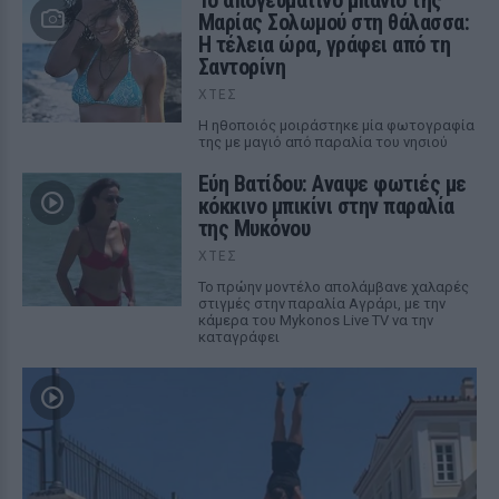
Το απογευματινό μπάνιο της
Μαρίας Σολωμού στη θάλασσα:
Η τέλεια ώρα, γράφει από τη
Σαντορίνη
ΧΤΕΣ
Η ηθοποιός μοιράστηκε μία φωτογραφία
της με μαγιό από παραλία του νησιού
Εύη Βατίδου: Αναψε φωτιές με
κόκκινο μπικίνι στην παραλία
της Μυκόνου
ΧΤΕΣ
Το πρώην μοντέλο απολάμβανε χαλαρές
στιγμές στην παραλία Αγράρι, με την
κάμερα του Mykonos Live TV να την
καταγράφει