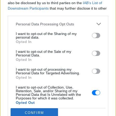
ΠΡΙΝ 11 ΏΡΕΣ
also be disclosed by us to third parties on the
IAB’s List of
Στις εικόνες που ανέβασε ποζάρει με το
Downstream Participants
that may further disclose it to other
μαγιό της στα υπέροχα νερά της Πάρου
third parties.
Γιώργος Λιάγκας και Μαρία
Personal Data Processing Opt Outs
Αντωνά: Καλοκαιρινές
διακοπές στη Μύκονο με φόντο
I want to opt-out of the Sharing of my
το Αιγαίο
personal data.
Opted In
ΠΡΙΝ 11 ΏΡΕΣ
Το ζευγάρι απολαμβάνει τις
I want to opt-out of the Sale of my
καλοκαιρινές στιγμές πριν επιστρέψει
Personal Data.
στις υποχρεώσεις της Αθήνας
Opted In
Η Αποστολία Ζώη σε παραλία:
I want to opt-out of processing my
«Χαρούμενη, γεμάτη αλμύρα»
Personal Data for Targeted Advertising.
Opted In
ΠΡΙΝ 11 ΏΡΕΣ
Οι φωτογραφίες που ανάρτησε στο
I want to opt-out of Collection, Use,
Instagram η Αποστολία Ζώη
Retention, Sale, and/or Sharing of my
Personal Data that Is Unrelated with the
Purposes for which it was collected.
Opted Out
CONFIRM