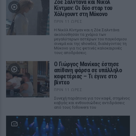
Ζόε Σαλντάνα και Νικόλ
Κίντμαν: Οι δύο σταρ του
Χόλιγουντ στη Μύκονο
ΠΡΙΝ 11 ΏΡΕΣ
Η Νικόλ Κίντμαν και η Ζόε Σαλντάνα
ακολούθησαν τα χνάρια των
μεγαλύτερων αστέρων του παγκόσμιου
σινεμά και της showbiz, διαλέγοντας τη
Μύκονο για τις φετινές καλοκαιρινές
τους αποδράσεις.
Ο Γιώργος Μανίκας έστησε
απίθανη φάρσα σε υπάλληλο
καφετέριας – Τι έγινε στο
βίντεο
ΠΡΙΝ 11 ΏΡΕΣ
Συνεχή παράπονα για τον καφέ, στημένος
καβγάς και ενθουσιώδεις αντιδράσεις
από τους followers του