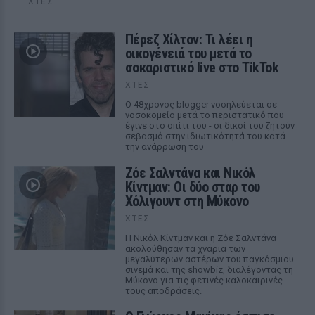
ΧΤΕΣ
Πέρεζ Χίλτον: Τι λέει η
οικογένειά του μετά το
σοκαριστικό live στο TikTok
ΧΤΕΣ
Ο 48χρονος blogger νοσηλεύεται σε
νοσοκομείο μετά το περιστατικό που
έγινε στο σπίτι του - οι δικοί του ζητούν
σεβασμό στην ιδιωτικότητά του κατά
την ανάρρωσή του
Ζόε Σαλντάνα και Νικόλ
Κίντμαν: Οι δύο σταρ του
Χόλιγουντ στη Μύκονο
ΧΤΕΣ
Η Νικόλ Κίντμαν και η Ζόε Σαλντάνα
ακολούθησαν τα χνάρια των
μεγαλύτερων αστέρων του παγκόσμιου
σινεμά και της showbiz, διαλέγοντας τη
Μύκονο για τις φετινές καλοκαιρινές
τους αποδράσεις.