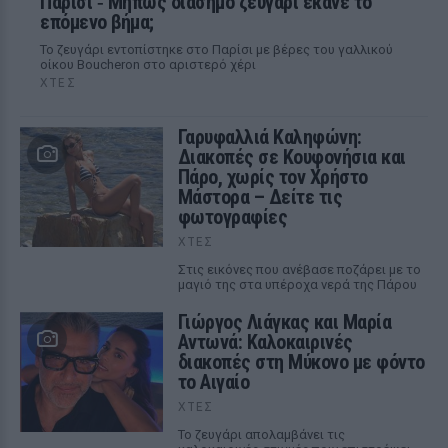
Παρίσι ‑ Μήπως διάσημο ζευγάρι έκανε το
επόμενο βήμα;
Το ζευγάρι εντοπίστηκε στο Παρίσι με βέρες του γαλλικού
οίκου Boucheron στο αριστερό χέρι
ΧΤΕΣ
Γαρυφαλλιά Καληφώνη:
Διακοπές σε Κουφονήσια και
Πάρο, χωρίς τον Χρήστο
Μάστορα – Δείτε τις
φωτογραφίες
ΧΤΕΣ
Στις εικόνες που ανέβασε ποζάρει με το
μαγιό της στα υπέροχα νερά της Πάρου
Γιώργος Λιάγκας και Μαρία
Αντωνά: Καλοκαιρινές
διακοπές στη Μύκονο με φόντο
το Αιγαίο
ΧΤΕΣ
Το ζευγάρι απολαμβάνει τις