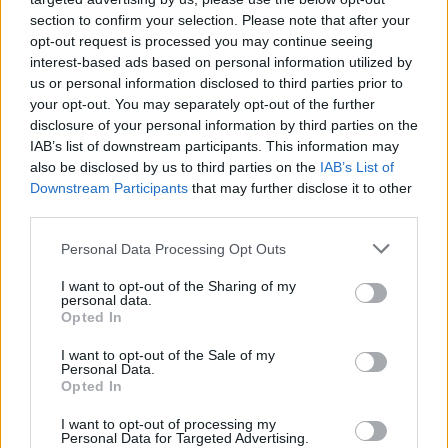
section to confirm your selection. Please note that after your
ΔΕΙΤΕ ΕΠΙΣΗΣ
opt-out request is processed you may continue seeing
interest-based ads based on personal information utilized by
us or personal information disclosed to third parties prior to
ΣΤΗΝ ΙΔΙΑ ΚΑΤΗΓΟΡΙΑ
your opt-out. You may separately opt-out of the further
disclosure of your personal information by third parties on the
Πού εξαφανίστηκε η Dido; Η
IAB’s list of downstream participants. This information may
τραγουδίστρια που πούλησε 40
also be disclosed by us to third parties on the
IAB’s List of
εκ. δίσκους άφησε τη δόξα και
Downstream Participants
that may further disclose it to other
άλλαξε ζωή
third parties.
ΠΡΙΝ 7 ΏΡΕΣ
Personal Data Processing Opt Outs
Με επιτυχίες όπως τα «Thank You»,
«White Flag» και τη θρυλική συνεργασία
I want to opt-out of the Sharing of my
της με τον Eminem στο «Stan», η Dido
personal data.
έγινε μία από τις μεγαλύτερες ποπ σταρ
Opted In
των 00s
Η πιο δύσκολη στιγμή στη ζωή
I want to opt-out of the Sale of my
Personal Data.
του Barack Obama δεν συνέβη
Opted In
στον Λευκό Οίκο
ΠΡΙΝ 7 ΏΡΕΣ
I want to opt-out of processing my
Personal Data for Targeted Advertising.
Η νύχτα που ο Barack και η Michelle