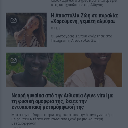
καλοκαιρινές στιγμές πριν επιστρέψει
στις υποχρεώσεις της Αθήνας
Η Αποστολία Ζώη σε παραλία:
«Χαρούμενη, γεμάτη αλμύρα»
ΧΤΕΣ
Οι φωτογραφίες που ανάρτησε στο
Instagram η Αποστολία Ζώη
Νεαρή γυναίκα από την Αιθιοπία έγινε viral με
τη φυσική ομορφιά της, δείτε την
εντυπωσιακή μεταμόρφωσή της
Μετά την αυθόρμητη φωτογραφία που την έκανε γνωστή, η
Ελίζαμπεθ Ντέστα εντυπωσίασε ξανά με μια λαμπερή
μεταμόρφωση