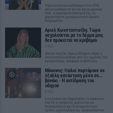
Παρουσιάστρια ειδήσεων στις ΗΠΑ
αποκοιμήθηκε on air και έγινε αμέσως
viral - η συμπαρουσιάστριά της τη
χαρακτήρισε χιουμοριστικά «Ωραία
Κοιμωμένη».
Αριελ Κωνσταντινίδη: Τώρα
ασχολούνται με το δέρμα μου,
δεν πρόκειται να κρύβομαι
ΧΤΕΣ
Δεν με αγγίζει, έχω ροδόχρου ακμή, η
οποία επιδεινώθηκε από τις ορμόνες της
εγκυμοσύνης, ανέφερε η ηθοποιός
Μύκονος: Ιταλοί παρτάρουν σε
έξαλλη κατάσταση μέσα σε...
βανάκι ‑ Η αντίδραση του
οδηγού
ΧΤΕΣ
Στα πλάνα που δημοσιεύει το Mykonos
live TV, οι επιβάτες φαίνονται να
διασκεδάζουν με ιδιαίτερα έντονο
τρόπο, χοροπηδώντας, τραγουδώντας