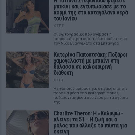
Η Τατιάνα Στεφανίδου φόρεσε
μπικίνι και εντυπωσίασε με το
κορμί της στα καταγάλανα νερά
του Ιονίου
ΧΤΕΣ
Οι φωτογραφίες που ανέβασε η
παρουσιάστρια από τις διακοπές της με
τον Νίκο Ευαγγελάτο στα Επτάνησα
Κατερίνα Παπουτσάκη: Ποζάρει
χαμογελαστή με μπικίνι στη
θάλασσα σε καλοκαιρινή
διάθεση
ΧΤΕΣ
Η ηθοποιός μοιράστηκε στιγμές από την
παραλία μέσα από Instagram stories,
ποζάροντας μέσα στο νερό με τα αγόρια
της
Charlize Theron: Η «Καλυψώ»
κλείνει τα 51 ‑ H ζωή και ο
ρόλος που άλλαξε τα πάντα για
εκείνη