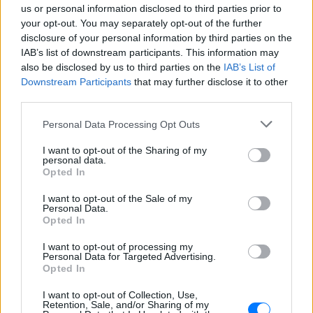
us or personal information disclosed to third parties prior to
προσπαθούν να ξεχάσουν ότι
your opt-out. You may separately opt-out of the further
έγραψα το """"My Number
One""""»
disclosure of your personal information by third parties on the
IAB’s list of downstream participants. This information may
ΧΤΕΣ
also be disclosed by us to third parties on the
IAB’s List of
Ο συνθέτης μίλησε ανοιχτά για την
Downstream Participants
that may further disclose it to other
αχαριστία που βιώνει στον χώρο της
third parties.
μουσικής, 22 χρόνια μετά τη νίκη της
Ελλάδας στη Eurovision.
Personal Data Processing Opt Outs
Νεαρός στο λιμάνι του Πειραιά:
«Πάω διακοπές έναν μήνα» ‑ Η
I want to opt-out of the Sharing of my
απίθανη ατάκα στην κάμερα του
personal data.
Opted In
MEGA
ΧΤΕΣ
I want to opt-out of the Sale of my
Personal Data.
Η κάμερα της εκπομπής «Κοινωνία Ώρα
Opted In
MEGA» κατέγραψε τη διασκεδαστική
στιγμή από το λιμάνι του Πειραιά, την
Παρασκευή 7 Αυγούστου.
I want to opt-out of processing my
Personal Data for Targeted Advertising.
Η Ελένη Βουλγαράκη ξεσπά για
Opted In
τις φήμες χωρισμού με τον
I want to opt-out of Collection, Use,
Ιωαννίδη: «Διασταυρώστε
Retention, Sale, and/or Sharing of my
καμία πληροφορία πριν