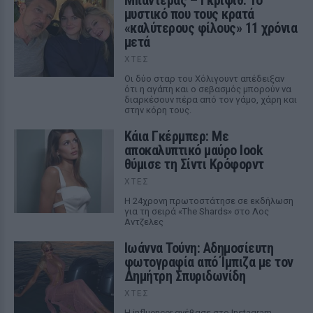
Μπαντέρας – Γκρίφιθ: Το
μυστικό που τους κρατά
«καλύτερους φίλους» 11 χρόνια
μετά
ΧΤΕΣ
Οι δύο σταρ του Χόλιγουντ απέδειξαν
ότι η αγάπη και ο σεβασμός μπορούν να
διαρκέσουν πέρα από τον γάμο, χάρη και
στην κόρη τους.
Κάια Γκέρμπερ: Με
αποκαλυπτικό μαύρο look
θύμισε τη Σίντι Κρόφορντ
ΧΤΕΣ
Η 24χρονη πρωτοστάτησε σε εκδήλωση
για τη σειρά «The Shards» στο Λος
Αντζελες
Ιωάννα Τούνη: Αδημοσίευτη
φωτογραφία από Ίμπιζα με τον
Δημήτρη Σπυριδωνίδη
ΧΤΕΣ
Η influencer ανέβασε στο Instagram