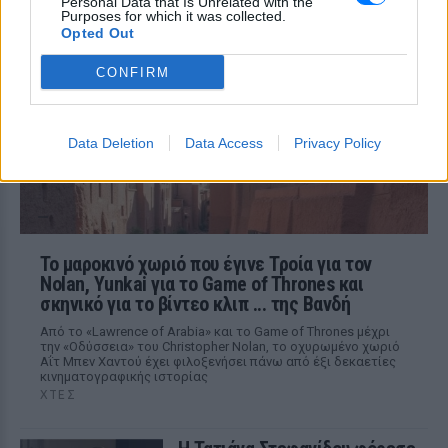
Personal Data that Is Unrelated with the
εκτοξεύσετε τη βλακεία σας»
Purposes for which it was collected.
Opted Out
ΧΤΕΣ
Η παραγωγός ραδιοφώνου ανάρτησε
CONFIRM
story στο Instagram για να διαψεύσει όσα
κυκλοφορούν για την ερωτική της ζωή
Data Deletion
Data Access
Privacy Policy
Το μαροκινό χωριό που έγινε Τροία για τον
Nolan, Yunkai για το Game of Thrones και
σκηνικό για το βίντεο κλιπ ... της Βανδή
Από το «Lawrence of Arabia» και το Game of Thrones μέχρι
την «Οδύσσεια» του Christopher Nolan, το οχυρωμένο χωριό
Αΐτ Μπεν Χαντού έχει φιλοξενήσει πάνω από έξι δεκαετίες
κινηματογραφικής ιστορίας
ΧΤΕΣ