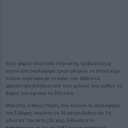
Ένας ψαράς πλησίασε στην ακτή, τραβώντας με
σχοινί ένα σκυλόψαρο τριών μέτρων, το οποίο είχε
πιάσει νωρίτερα με το καΐκι του. Μάλιστα,
χρειάστηκε βοήθεια από τους φίλους του, καθώς το
βάρος του έφτανε τα 200 κιλά.
Μάλιστα, ο Νίκος Ρήγας, που έπιασε το σκυλόψαρο
της Σίβηρης, περίπου σε 90 μέτρα βάθος και 16
μίλια απ' την ακτή (26 χλμ), δήλωσε στο
halkidikinews.gr ότι το 1987 είχε πιαστεί ένα