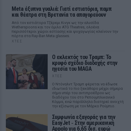
Meta έξυπνα γυαλιά: Γιατί εστιατόρια, παμπ
και θέατρα στη Βρετανία τα απαγορεύουν
Από τον εστιάτορα Τζέρεμι Κινγκ ως την αλυσίδα
Wetherspoons και τον όμιλο ATG Theatres, ολοένα
περισσότεροι χώροι εστίασης και ψυχαγωγίας κλείνουν την
πόρτα στα Ray-Ban Meta glasses.
ΧΤΕΣ
Ο εκλεκτός του Τραμπ: Το
κρυφό σχέδιο διαδοχής στην
ηγεσία του MAGA
ΧΤΕΣ
Ο Ντόναλντ Τραμπ φέρεται να έδωσε
ιδιωτικά το πιο ξεκάθαρο μέχρι σήμερα
σήμα υπέρ του αντιπροέδρου ως
διαδόχου του στο Ρεπουμπλικανικό
Κόμμα, ενώ παράλληλα διατηρεί ανοιχτή
την εξίσωση με τον Μάρκο Ρούμπιο.
Συμφωνία εξαγοράς για την
EasyJet ‑ Στην αμερικανική
Appolo για 6,65 δισ. ευρώ