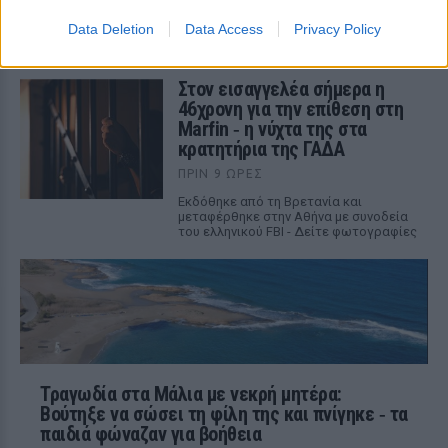
Οι αρχές ανακοινώνουν τουλάχιστον
Data Deletion
Data Access
Privacy Policy
έναν νεκρό καθηγητή και τέσσερις
τραυματίες
Στον εισαγγελέα σήμερα η
46χρονη για την επίθεση στη
Marfin ‑ η νύχτα της στα
κρατητήρια της ΓΑΔΑ
ΠΡΙΝ 9 ΏΡΕΣ
Εκδόθηκε από τη Βρετανία και
μεταφέρθηκε στην Αθήνα με συνοδεία
του ελληνικού FBI - Δείτε φωτογραφίες
Τραγωδία στα Μάλια με νεκρή μητέρα:
Βούτηξε να σώσει τη φίλη της και πνίγηκε ‑ τα
παιδιά φώναζαν για βοήθεια