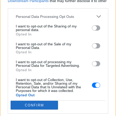
Downstream Participants
that may further disclose it to other
third parties.
Personal Data Processing Opt Outs
ΔΕΙΤΕ ΕΠΙΣΗΣ
I want to opt-out of the Sharing of my
personal data.
Opted In
ΣΤΗΝ ΙΔΙΑ ΚΑΤΗΓΟΡΙΑ
I want to opt-out of the Sale of my
Personal Data.
Γονικές παροχές: Οι παγίδες
Opted In
στις μεταφορές χρημάτων που
απειλούν με φόρο
I want to opt-out of processing my
Personal Data for Targeted Advertising.
ΠΡΙΝ 9 ΏΡΕΣ
Opted In
Ποια λάθη μπορεί να οδηγήσουν στην
I want to opt-out of Collection, Use,
απώλεια του αφορολόγητου των 800.000
Retention, Sale, and/or Sharing of my
ευρώ και να μετατρέψουν τη δωρεά σε
Personal Data that Is Unrelated with the
φόρο 10% από το πρώτο ευρώ
Purposes for which it was collected.
Opted Out
Μακελειό σε σχολείο της
Ταϊλάνδης: Μαθητής άνοιξε
CONFIRM
πυρ
ΠΡΙΝ 9 ΏΡΕΣ