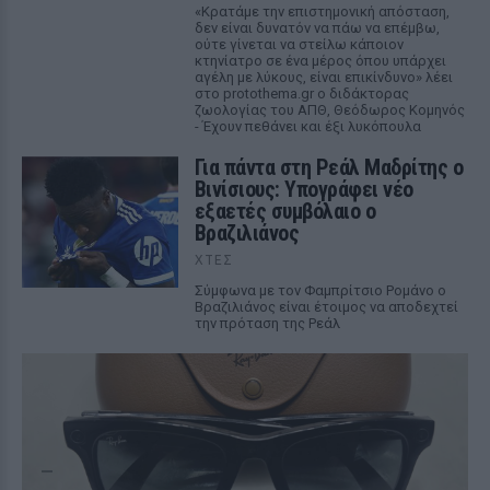
«Κρατάμε την επιστημονική απόσταση,
δεν είναι δυνατόν να πάω να επέμβω,
ούτε γίνεται να στείλω κάποιον
κτηνίατρο σε ένα μέρος όπου υπάρχει
αγέλη με λύκους, είναι επικίνδυνο» λέει
στο protothema.gr ο διδάκτορας
ζωολογίας του ΑΠΘ, Θεόδωρος Κομηνός
- Έχουν πεθάνει και έξι λυκόπουλα
Για πάντα στη Ρεάλ Μαδρίτης ο
Βινίσιους: Υπογράφει νέο
εξαετές συμβόλαιο ο
Βραζιλιάνος
ΧΤΕΣ
Σύμφωνα με τον Φαμπρίτσιο Ρομάνο ο
Βραζιλιάνος είναι έτοιμος να αποδεχτεί
την πρόταση της Ρεάλ