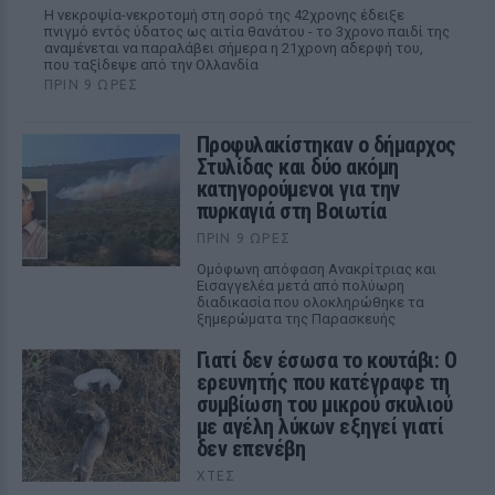
Η νεκροψία-νεκροτομή στη σορό της 42χρονης έδειξε
πνιγμό εντός ύδατος ως αιτία θανάτου - το 3χρονο παιδί της
αναμένεται να παραλάβει σήμερα η 21χρονη αδερφή του,
που ταξίδεψε από την Ολλανδία
ΠΡΙΝ 9 ΏΡΕΣ
Προφυλακίστηκαν ο δήμαρχος
Στυλίδας και δύο ακόμη
κατηγορούμενοι για την
πυρκαγιά στη Βοιωτία
ΠΡΙΝ 9 ΏΡΕΣ
Ομόφωνη απόφαση Ανακρίτριας και
Εισαγγελέα μετά από πολύωρη
διαδικασία που ολοκληρώθηκε τα
ξημερώματα της Παρασκευής
Γιατί δεν έσωσα το κουτάβι: Ο
ερευνητής που κατέγραφε τη
συμβίωση του μικρού σκυλιού
με αγέλη λύκων εξηγεί γιατί
δεν επενέβη
ΧΤΕΣ