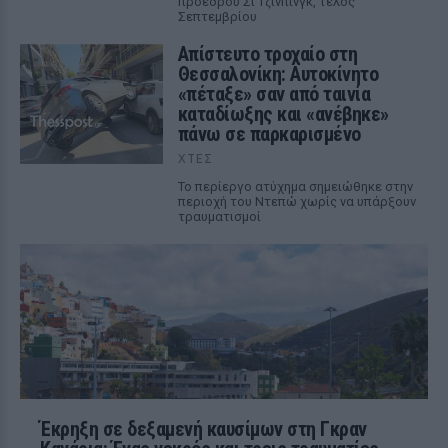
προέδρου Σι Τζινπίνγκ, τέλος
Σεπτεμβρίου
Απίστευτο τροχαίο στη
Θεσσαλονίκη: Αυτοκίνητο
«πέταξε» σαν από ταινία
καταδίωξης και «ανέβηκε»
πάνω σε παρκαρισμένο
ΧΤΕΣ
Το περίεργο ατύχημα σημειώθηκε στην
περιοχή του Ντεπώ χωρίς να υπάρξουν
τραυματισμοί
Έκρηξη σε δεξαμενή καυσίμων στη Γκραν