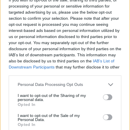
processing of your personal or sensitive information for
πιστωτικού ΦΠΑ που θα έχει συσσωρευτεί μέχρι να
targeted advertising by us, please use the below opt-out
τον εισπράξουν.
section to confirm your selection. Please note that after your
opt-out request is processed you may continue seeing
Σε κάθε περίπτωση, στο υπουργείο Οικονομικών
interest-based ads based on personal information utilized by
διευκρινίζουν ότι υπάρχει διάκριση μεταξύ της
us or personal information disclosed to third parties prior to
απαλλαγής αυτής και του «μηδενικού συντελεστή
your opt-out. You may separately opt-out of the further
disclosure of your personal information by third parties on the
ΦΠΑ», ο οποίος διατηρείται κατά παρέκκλιση σε
IAB’s list of downstream participants. This information may
ορισμένα κράτη-μέλη όπως και στη χώρα μας. Αυτός
also be disclosed by us to third parties on the
IAB’s List of
έχει ως αποτέλεσμα η τελική τιμή που ζητείται από
Downstream Participants
that may further disclose it to other
τον καταναλωτή να μην ενσωματώνει υπολειπόμενο
third parties.
ΦΠΑ.
Personal Data Processing Opt Outs
Αντιθέτως, όπως προβλέπει και η κοινοτική οδηγία
I want to opt-out of the Sharing of my
για το ΦΠΑ, αν ο υποκείμενος στο φόρο
personal data.
Opted In
απαλλάσσεται από το ΦΠΑ για την παράδοση των
αγαθών ή την παροχή των υπηρεσιών, δεν έχει
I want to opt-out of the Sale of my
Personal Data.
δικαίωμα έκπτωσης του ΦΠΑ που βαρύνει τις
Opted In
αγορές. Στην περίπτωση μιας τέτοιας απαλλαγής