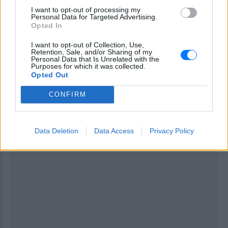
I want to opt-out of processing my
χωρίς δικαίωμα έκπτωσης, η τιμή που καταβάλει ο
Personal Data for Targeted Advertising.
τελικός καταναλωτής συνεχίζει συνεπώς να
Opted In
ενσωματώνει έναν «κρυφό» ΦΠΑ που τον πληρώνει.
I want to opt-out of Collection, Use,
Retention, Sale, and/or Sharing of my
Personal Data that Is Unrelated with the
ΔΙΑΦΗΜΙΣΗ
Purposes for which it was collected.
Opted Out
CONFIRM
Data Deletion
Data Access
Privacy Policy