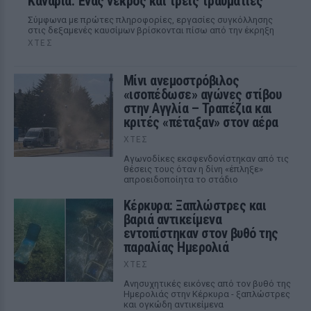
Κανάρια: Ένας νεκρός και τρεις τραυματίες
Σύμφωνα με πρώτες πληροφορίες, εργασίες συγκόλλησης
στις δεξαμενές καυσίμων βρίσκονται πίσω από την έκρηξη
ΧΤΕΣ
Μίνι ανεμοστρόβιλος
«ισοπέδωσε» αγώνες στίβου
στην Αγγλία – Τραπέζια και
κριτές «πέταξαν» στον αέρα
ΧΤΕΣ
Αγωνοδίκες εκσφενδονίστηκαν από τις
θέσεις τους όταν η δίνη «έπληξε»
απροειδοποίητα το στάδιο
Κέρκυρα: Ξαπλώστρες και
βαριά αντικείμενα
εντοπίστηκαν στον βυθό της
παραλίας Ημερολιά
ΧΤΕΣ
Ανησυχητικές εικόνες από τον βυθό της
Ημερολιάς στην Κέρκυρα - ξαπλώστρες
και ογκώδη αντικείμενα