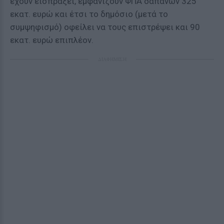
έχουν εισπράξει, εμφανίζουν ΦΠΑ δαπανών 325
εκατ. ευρώ και έτσι το δημόσιο (μετά το
συμψηφισμό) οφείλει να τους επιστρέψει και 90
εκατ. ευρώ επιπλέον.
ΔΙΑΦΗΜΙΣΗ