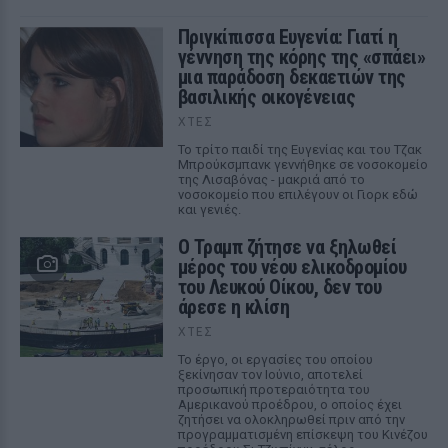
Πριγκίπισσα Ευγενία: Γιατί η
γέννηση της κόρης της «σπάει»
μια παράδοση δεκαετιών της
βασιλικής οικογένειας
ΧΤΕΣ
Το τρίτο παιδί της Ευγενίας και του Τζακ
Μπρούκσμπανκ γεννήθηκε σε νοσοκομείο
της Λισαβόνας - μακριά από το
νοσοκομείο που επιλέγουν οι Γιορκ εδώ
και γενιές.
Ο Τραμπ ζήτησε να ξηλωθεί
μέρος του νέου ελικοδρομίου
του Λευκού Οίκου, δεν του
άρεσε η κλίση
ΧΤΕΣ
Το έργο, οι εργασίες του οποίου
ξεκίνησαν τον Ιούνιο, αποτελεί
προσωπική προτεραιότητα του
Αμερικανού προέδρου, ο οποίος έχει
ζητήσει να ολοκληρωθεί πριν από την
προγραμματισμένη επίσκεψη του Κινέζου