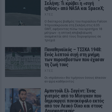
Σελήνη: Τι κρύβει η «σιγή
ιχθύος» από NASA και SpaceX;
ΧΤΕΣ
Ο δεύτερος βαθμός του πυραύλου Falcon
9 προσέκρουσε στη Σελήνη στις 6:35
GMT, αφήνοντας πίσω του κρατήρα 18
μέτρων - η οπτική επιβεβαίωση
αναμένεται από τους δορυφόρους σε
τροχιά
Παναθηναϊκός – ΤΣΣΚΑ 1948:
Ενός λεπτού σιγή στη μνήμη
των πυροσβεστών που έχασαν
τη ζωή τους
ΧΤΕΣ
Οι «πράσινοι« θα τιμήσουν όσους έπεσαν
εν ώρα καθήκοντος
Αμπντούλ Ελ‑Σαγέντ: Ένας
γιατρός από το Μίσιγκαν που
δημιουργεί πονοκέφαλο εκτός
από τον Λευκό Οίκο και στους
Δημοκρατικούς