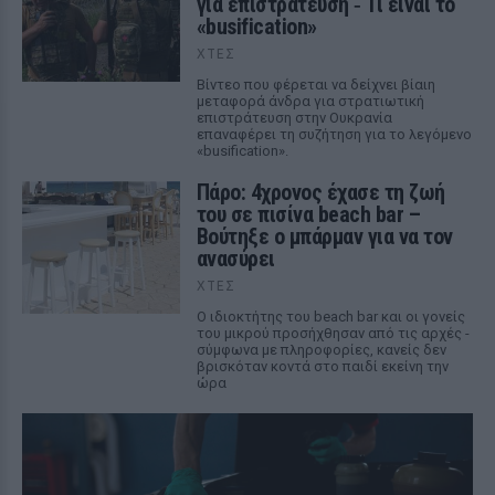
για επιστράτευση ‑ Τι είναι το
«busification»
ΧΤΕΣ
Βίντεο που φέρεται να δείχνει βίαιη
μεταφορά άνδρα για στρατιωτική
επιστράτευση στην Ουκρανία
επαναφέρει τη συζήτηση για το λεγόμενο
«busification».
Πάρο: 4χρονος έχασε τη ζωή
του σε πισίνα beach bar –
Βούτηξε ο μπάρμαν για να τον
ανασύρει
ΧΤΕΣ
Ο ιδιοκτήτης του beach bar και οι γονείς
του μικρού προσήχθησαν από τις αρχές -
σύμφωνα με πληροφορίες, κανείς δεν
βρισκόταν κοντά στο παιδί εκείνη την
ώρα