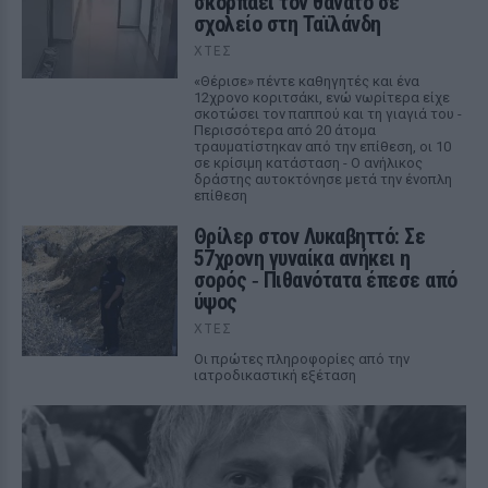
σκορπάει τον θάνατο σε
σχολείο στη Ταϊλάνδη
ΧΤΕΣ
«Θέρισε» πέντε καθηγητές και ένα
12χρονο κοριτσάκι, ενώ νωρίτερα είχε
σκοτώσει τον παππού και τη γιαγιά του -
Περισσότερα από 20 άτομα
τραυματίστηκαν από την επίθεση, οι 10
σε κρίσιμη κατάσταση - Ο ανήλικος
δράστης αυτοκτόνησε μετά την ένοπλη
επίθεση
Θρίλερ στον Λυκαβηττό: Σε
57χρονη γυναίκα ανήκει η
σορός ‑ Πιθανότατα έπεσε από
ύψος
ΧΤΕΣ
Οι πρώτες πληροφορίες από την
ιατροδικαστική εξέταση