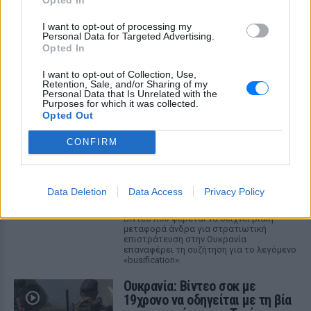
I want to opt-out of processing my
Personal Data for Targeted Advertising.
Opted In
ΔΕΙΤΕ ΕΠΙΣΗΣ
I want to opt-out of Collection, Use,
Retention, Sale, and/or Sharing of my
Personal Data that Is Unrelated with the
Purposes for which it was collected.
ΣΤΗΝ ΙΔΙΑ ΚΑΤΗΓΟΡΙΑ
Opted Out
Ουκρανία: Βίντεο σοκ με
CONFIRM
19χρονο να οδηγείται με τη βία
για επιστράτευση ‑ Τι είναι το
«busification»
Data Deletion
Data Access
Privacy Policy
ΧΤΕΣ
Βίντεο που φέρεται να δείχνει βίαιη
μεταφορά άνδρα για στρατιωτική
επιστράτευση στην Ουκρανία
επαναφέρει τη συζήτηση για το λεγόμενο
«busification».
Ουκρανία: Βίντεο σοκ με
19χρονο να οδηγείται με τη βία