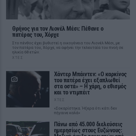
Θρήνος για τον Λιονέλ Μέσι: Πέθανε ο
πατέρας του, Χόρχε
Στο πένθος έχει βυθιστεί η οικογένεια του Λιονέλ Μέσι, με
τον πατέρα του, Χόρχε, να αφήνει την τελευταία του πνοή σε
ηλικία 68 ετών.
ΧΤΕΣ
Χάντερ Μπάιντεν: «Ο καρκίνος
του πατέρα έχει εξαπλωθεί
στα οστά» – Η χάρη, ο εθισμός
και το ντιμπέιτ
ΧΤΕΣ
«Σοκαρίστηκα. Ήξερα ότι κάτι δεν
πήγαινε καλά»
Πάνω από 45.000 διελεύσεις
ημερησίως στους Ευζώνους: