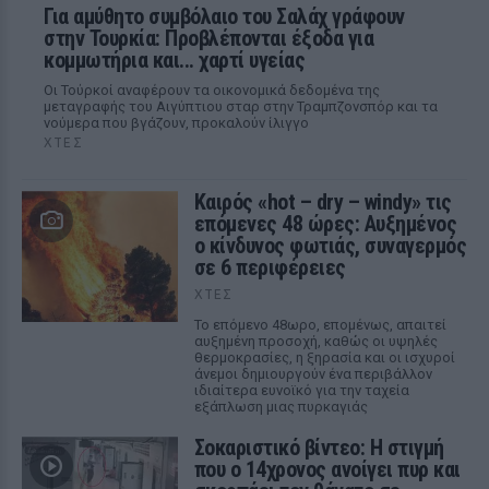
Για αμύθητο συμβόλαιο του Σαλάχ γράφουν
στην Τουρκία: Προβλέπονται έξοδα για
κομμωτήρια και... χαρτί υγείας
Οι Τούρκοί αναφέρουν τα οικονομικά δεδομένα της
μεταγραφής του Αιγύπτιου σταρ στην Τραμπζονσπόρ και τα
νούμερα που βγάζουν, προκαλούν ίλιγγο
ΧΤΕΣ
Καιρός «hot – dry – windy» τις
επόμενες 48 ώρες: Αυξημένος
ο κίνδυνος φωτιάς, συναγερμός
σε 6 περιφέρειες
ΧΤΕΣ
Το επόμενο 48ωρο, επομένως, απαιτεί
αυξημένη προσοχή, καθώς οι υψηλές
θερμοκρασίες, η ξηρασία και οι ισχυροί
άνεμοι δημιουργούν ένα περιβάλλον
ιδιαίτερα ευνοϊκό για την ταχεία
εξάπλωση μιας πυρκαγιάς
Σοκαριστικό βίντεο: Η στιγμή
που ο 14χρονος ανοίγει πυρ και