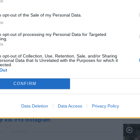
In
ΔΙΑΦΗΜΙΣΗ
o opt-out of the Sale of my Personal Data.
In
to opt-out of processing my Personal Data for Targeted
ΕΥ ΖΗΝ
ing.
Χαμηλό
In
πρέπει
o opt-out of Collection, Use, Retention, Sale, and/or Sharing
ersonal Data that Is Unrelated with the Purposes for which it
lected.
Out
gr στο
Google News
και μάθετε πρώτοι
τα
CONFIRM
ΕΥ ΖΗΝ
; Τα νέα της ημέρας και ότι σου κάνει κλικ!
Data Deletion
Data Access
Privacy Policy
Δεν είν
που δε
r και στο Instagram
ΔΙΑΦΗΜΙΣΗ