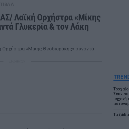
ΤΙΒΑΛ
Σ/ Λαϊκή Ορχήστρα «Μίκης 
τά Γλυκερία & τον Λάκη 
ΔΙΑΦΗΜΙΣΗ
TREN
Τροχαίο
Σουνίου
μηχανή 
αστυνομ
Τα ζώδια