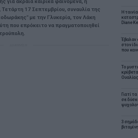
ς για ακραία καιρικά φαινόμενα,
η
, Τετάρτη 17 Σεπτεμβρίου,
συναυλία της
Η ταινί
Θεοδωράκης"
με την Γλυκερία, τον Λάκη
καταστρ
Diane K
αύτη
που επρόκειτο να πραγματοποιηθεί
τρούπολη.
Έβαλαν 
στον ίδι
ΔΙΑΦΗΜΙΣΗ
που καν
Το μυστ
κρύβετα
Ουαλία
Γιατί τ
σε δύσκο
ψυχολογ
3 σημάδ
βιταμίνη