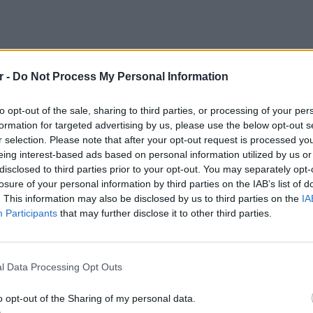
r -
Do Not Process My Personal Information
τηρίου,
to opt-out of the sale, sharing to third parties, or processing of your per
load Stores
formation for targeted advertising by us, please use the below opt-out s
r selection. Please note that after your opt-out request is processed y
eing interest-based ads based on personal information utilized by us or
ς Πετρουπόλεως)
disclosed to third parties prior to your opt-out. You may separately opt-
losure of your personal information by third parties on the IAB’s list of
. This information may also be disclosed by us to third parties on the
IA
Participants
that may further disclose it to other third parties.
ΘΕΜΑΤ
Η παρά
της Ευ
l Data Processing Opt Outs
πρόκλ
λφεια
o opt-out of the Sharing of my personal data.